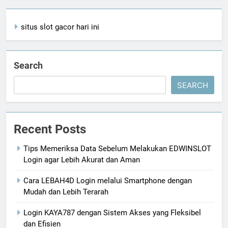
situs slot gacor hari ini
Search
SEARCH
Recent Posts
Tips Memeriksa Data Sebelum Melakukan EDWINSLOT
Login agar Lebih Akurat dan Aman
Cara LEBAH4D Login melalui Smartphone dengan
Mudah dan Lebih Terarah
Login KAYA787 dengan Sistem Akses yang Fleksibel
dan Efisien