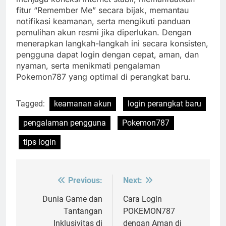
fitur “Remember Me” secara bijak, memantau
notifikasi keamanan, serta mengikuti panduan
pemulihan akun resmi jika diperlukan. Dengan
menerapkan langkah-langkah ini secara konsisten,
pengguna dapat login dengan cepat, aman, dan
nyaman, serta menikmati pengalaman
Pokemon787 yang optimal di perangkat baru.
Tagged:
keamanan akun
login perangkat baru
pengalaman pengguna
Pokemon787
tips login
Previous:
Next:
Post
navigation
Dunia Game dan
Cara Login
Tantangan
POKEMON787
Inklusivitas di
dengan Aman di