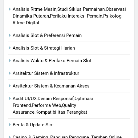
Analisis Ritme Mesin,Studi Siklus Permainan,Observasi
Dinamika Putaran,Perilaku Interaksi Pemain,Psikologi
Ritme Digital
Analisis Slot & Preferensi Pemain
Analisis Slot & Strategi Harian
Analisis Waktu & Perilaku Pemain Slot
Arsitektur Sistem & Infrastruktur
Arsitektur Sistem & Keamanan Akses
Audit UI/UX,Desain Responsif,Optimasi
Frontend,Performa Web,Quality
Assurance,Kompatibilitas Perangkat
Berita & Update Slot
Casino & Gaming, Panduan Pengguna, Taruhan Online