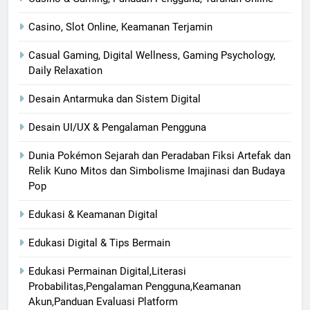
Casino, Slot Online, Keamanan Terjamin
Casual Gaming, Digital Wellness, Gaming Psychology,
Daily Relaxation
Desain Antarmuka dan Sistem Digital
Desain UI/UX & Pengalaman Pengguna
Dunia Pokémon Sejarah dan Peradaban Fiksi Artefak dan
Relik Kuno Mitos dan Simbolisme Imajinasi dan Budaya
Pop
Edukasi & Keamanan Digital
Edukasi Digital & Tips Bermain
Edukasi Permainan Digital,Literasi
Probabilitas,Pengalaman Pengguna,Keamanan
Akun,Panduan Evaluasi Platform