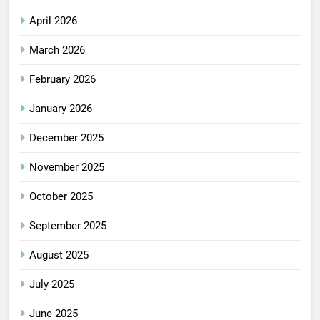
April 2026
March 2026
February 2026
January 2026
December 2025
November 2025
October 2025
September 2025
August 2025
July 2025
June 2025