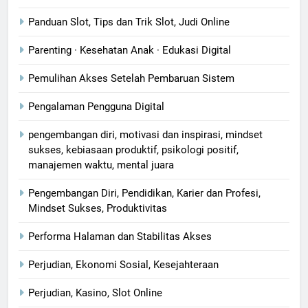
Panduan Slot, Tips dan Trik Slot, Judi Online
Parenting · Kesehatan Anak · Edukasi Digital
Pemulihan Akses Setelah Pembaruan Sistem
Pengalaman Pengguna Digital
pengembangan diri, motivasi dan inspirasi, mindset
sukses, kebiasaan produktif, psikologi positif,
manajemen waktu, mental juara
Pengembangan Diri, Pendidikan, Karier dan Profesi,
Mindset Sukses, Produktivitas
Performa Halaman dan Stabilitas Akses
Perjudian, Ekonomi Sosial, Kesejahteraan
Perjudian, Kasino, Slot Online