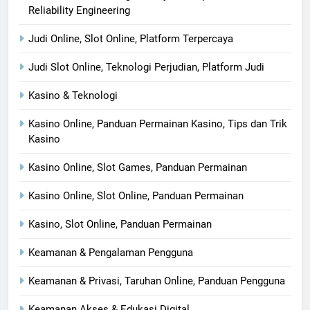
Reliability Engineering
Judi Online, Slot Online, Platform Terpercaya
Judi Slot Online, Teknologi Perjudian, Platform Judi
Kasino & Teknologi
Kasino Online, Panduan Permainan Kasino, Tips dan Trik
Kasino
Kasino Online, Slot Games, Panduan Permainan
Kasino Online, Slot Online, Panduan Permainan
Kasino, Slot Online, Panduan Permainan
Keamanan & Pengalaman Pengguna
Keamanan & Privasi, Taruhan Online, Panduan Pengguna
Keamanan Akses & Edukasi Digital