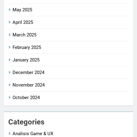
May 2025
April 2025
March 2025
February 2025
January 2025
December 2024
November 2024
October 2024
Categories
Analisis Game & UX