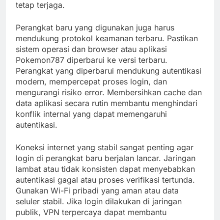
tetap terjaga.
Perangkat baru yang digunakan juga harus
mendukung protokol keamanan terbaru. Pastikan
sistem operasi dan browser atau aplikasi
Pokemon787 diperbarui ke versi terbaru.
Perangkat yang diperbarui mendukung autentikasi
modern, mempercepat proses login, dan
mengurangi risiko error. Membersihkan cache dan
data aplikasi secara rutin membantu menghindari
konflik internal yang dapat memengaruhi
autentikasi.
Koneksi internet yang stabil sangat penting agar
login di perangkat baru berjalan lancar. Jaringan
lambat atau tidak konsisten dapat menyebabkan
autentikasi gagal atau proses verifikasi tertunda.
Gunakan Wi-Fi pribadi yang aman atau data
seluler stabil. Jika login dilakukan di jaringan
publik, VPN terpercaya dapat membantu