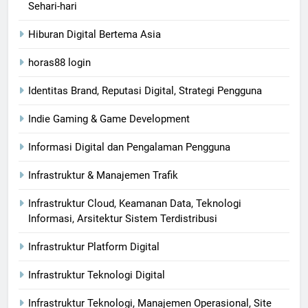
Sehari-hari
Hiburan Digital Bertema Asia
horas88 login
Identitas Brand, Reputasi Digital, Strategi Pengguna
Indie Gaming & Game Development
Informasi Digital dan Pengalaman Pengguna
Infrastruktur & Manajemen Trafik
Infrastruktur Cloud, Keamanan Data, Teknologi
Informasi, Arsitektur Sistem Terdistribusi
Infrastruktur Platform Digital
Infrastruktur Teknologi Digital
Infrastruktur Teknologi, Manajemen Operasional, Site