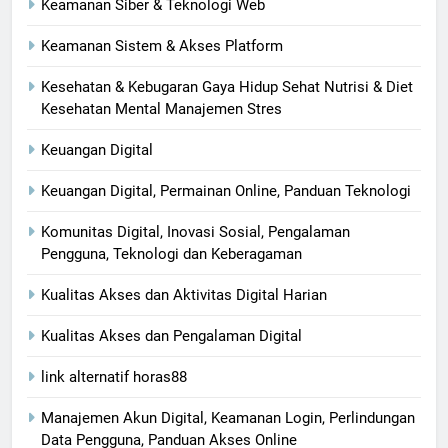
Keamanan Siber & Teknologi Web
Keamanan Sistem & Akses Platform
Kesehatan & Kebugaran Gaya Hidup Sehat Nutrisi & Diet
Kesehatan Mental Manajemen Stres
Keuangan Digital
Keuangan Digital, Permainan Online, Panduan Teknologi
Komunitas Digital, Inovasi Sosial, Pengalaman
Pengguna, Teknologi dan Keberagaman
Kualitas Akses dan Aktivitas Digital Harian
Kualitas Akses dan Pengalaman Digital
link alternatif horas88
Manajemen Akun Digital, Keamanan Login, Perlindungan
Data Pengguna, Panduan Akses Online