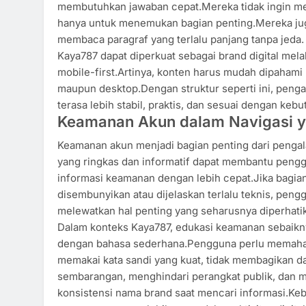
membutuhkan jawaban cepat.Mereka tidak ingin men
hanya untuk menemukan bagian penting.Mereka juga
membaca paragraf yang terlalu panjang tanpa jeda.
Kaya787 dapat diperkuat sebagai brand digital mel
mobile-first.Artinya, konten harus mudah dipahami 
maupun desktop.Dengan struktur seperti ini, pen
terasa lebih stabil, praktis, dan sesuai dengan kebu
Keamanan Akun dalam Navigasi y
Keamanan akun menjadi bagian penting dari pengal
yang ringkas dan informatif dapat membantu pen
informasi keamanan dengan lebih cepat.Jika bagi
disembunyikan atau dijelaskan terlalu teknis, peng
melewatkan hal penting yang seharusnya diperhati
Dalam konteks Kaya787, edukasi keamanan sebaikn
dengan bahasa sederhana.Pengguna perlu memaha
memakai kata sandi yang kuat, tidak membagikan da
sembarangan, menghindari perangkat publik, dan 
konsistensi nama brand saat mencari informasi.Ke