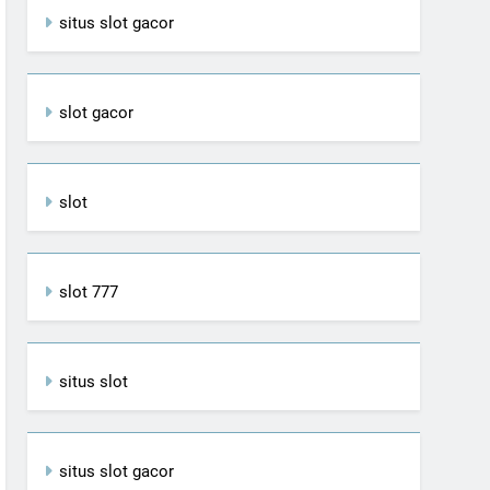
situs slot gacor
slot gacor
slot
slot 777
situs slot
situs slot gacor