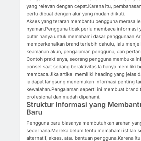
yang relevan dengan cepat.Karena itu, pembahasa
perlu dibuat dengan alur yang mudah diikuti.
Akses yang terarah membantu pengguna merasa le
nyaman.Pengguna tidak perlu membaca informasi ya
putar hanya untuk memahami dasar penggunaan.Art
memperkenalkan brand terlebih dahulu, lalu menje
keamanan akun, pengalaman pengguna, dan perta
Contoh praktisnya, seorang pengguna membuka inf
ponsel saat sedang beraktivitas.Ia hanya memiliki 
membaca.Jika artikel memiliki heading yang jelas d
ia dapat langsung menemukan informasi penting t
kewalahan.Pengalaman seperti ini membuat brand t
profesional dan mudah dipahami.
Struktur Informasi yang Memban
Baru
Pengguna baru biasanya membutuhkan arahan yang
sederhana.Mereka belum tentu memahami istilah sep
alternatif, akses, atau bantuan pengguna.Karena itu