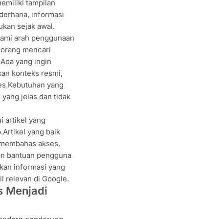
emiliki tampilan
erhana, informasi
ukan sejak awal.
ami arah penggunaan
eorang mencari
.Ada yang ingin
kan konteks resmi,
es.Kebutuhan yang
 yang jelas dan tidak
i artikel yang
Artikel yang baik
a membahas akses,
dan bantuan pengguna
kan informasi yang
l relevan di Google.
s Menjadi