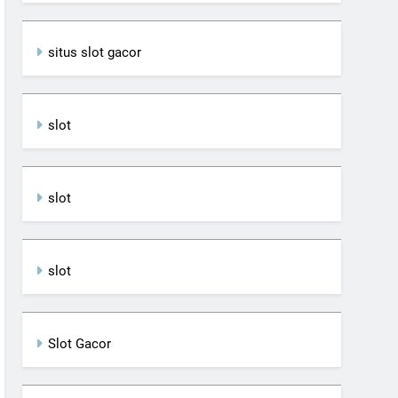
situs slot gacor
slot
slot
slot
Slot Gacor