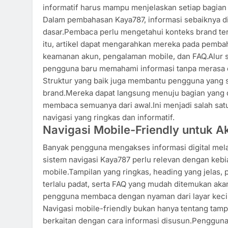
informatif harus mampu menjelaskan setiap bagian
Dalam pembahasan Kaya787, informasi sebaiknya dim
dasar.Pembaca perlu mengetahui konteks brand ter
itu, artikel dapat mengarahkan mereka pada pembah
keamanan akun, pengalaman mobile, dan FAQ.Alur s
pengguna baru memahami informasi tanpa merasa 
Struktur yang baik juga membantu pengguna yang 
brand.Mereka dapat langsung menuju bagian yang 
membaca semuanya dari awal.Ini menjadi salah sat
navigasi yang ringkas dan informatif.
Navigasi Mobile-Friendly untuk Ak
Banyak pengguna mengakses informasi digital melal
sistem navigasi Kaya787 perlu relevan dengan keb
mobile.Tampilan yang ringkas, heading yang jelas, 
terlalu padat, serta FAQ yang mudah ditemukan a
pengguna membaca dengan nyaman dari layar kecil
Navigasi mobile-friendly bukan hanya tentang tampil
berkaitan dengan cara informasi disusun.Pengguna