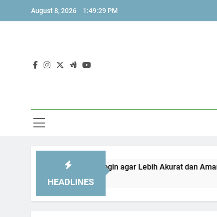
Skip
August 8, 2026
1:49:30 PM
to
content
Jo
Dapatkan I
an EDWINSLOT Login agar Lebih Akurat dan Aman
Cara
2 Wee
HEADLINES