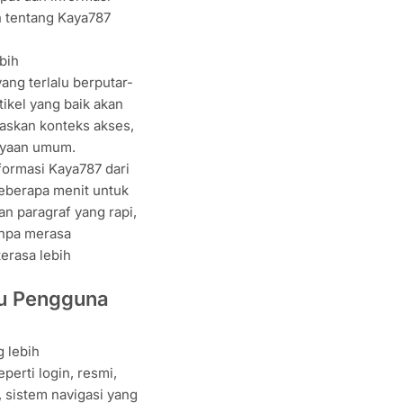
n tentang Kaya787
bih
ng terlalu berputar-
ikel yang baik akan
laskan konteks akses,
nyaan umum.
ormasi Kaya787 dari
beberapa menit untuk
an paragraf yang rapi,
anpa merasa
erasa lebih
tu Pengguna
 lebih
erti login, resmi,
, sistem navigasi yang