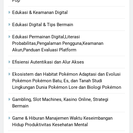
Pop
Edukasi & Keamanan Digital
Edukasi Digital & Tips Bermain
Edukasi Permainan Digital,Literasi
Probabilitas,Pengalaman Pengguna,Keamanan
Akun,Panduan Evaluasi Platform
Efisiensi Autentikasi dan Alur Akses
Ekosistem dan Habitat Pokémon Adaptasi dan Evolusi
Pokémon Pokémon Batu, Es, dan Tanah Studi
Lingkungan Dunia Pokémon Lore dan Biologi Pokémon
Gambling, Slot Machines, Kasino Online, Strategi
Bermain
Game & Hiburan Manajemen Waktu Keseimbangan
Hidup Produktivitas Kesehatan Mental