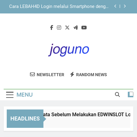
Skip
Login KAYA787 dengan Sistem Akses yang
to
Fleksibel dan Efisien
content
KAYA787 Login dengan Proses Autentikasi yang
Ringkas, Efisien, dan Mudah Dipahami
Tips Memeriksa Data Sebelum Melakukan
EDWINSLOT Login agar Lebih Akurat dan Aman
Cara LEBAH4D Login melalui Smartphone dengan
Mudah dan Lebih Terarah
Login KAYA787 dengan Sistem Akses yang
Fleksibel dan Efisien
Joguno
Dapatkan Inspirasi Fitness Dan Kesehatan
KAYA787 Login dengan Proses Autentikasi yang
NEWSLETTER
RANDOM NEWS
Ringkas, Efisien, dan Mudah Dipahami
Dari Joguno. Untuk Hidup Sehat Dan Aktif.
MENU
ps Memeriksa Data Sebelum Melakukan EDWINSLOT Login aga
HEADLINES
Weeks Ago