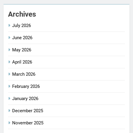
Archives
July 2026
June 2026
May 2026
April 2026
March 2026
February 2026
January 2026
December 2025
November 2025