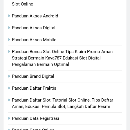
Slot Online
Panduan Akses Android
Panduan Akses Digital
Panduan Akses Mobile
Panduan Bonus Slot Online Tips Klaim Promo Aman
Strategi Bermain Kaya787 Edukasi Slot Digital
Pengalaman Bermain Optimal
Panduan Brand Digital
Panduan Daftar Praktis
Panduan Daftar Slot, Tutorial Slot Online, Tips Daftar
Aman, Edukasi Pemula Slot, Langkah Daftar Resmi
Panduan Data Registrasi