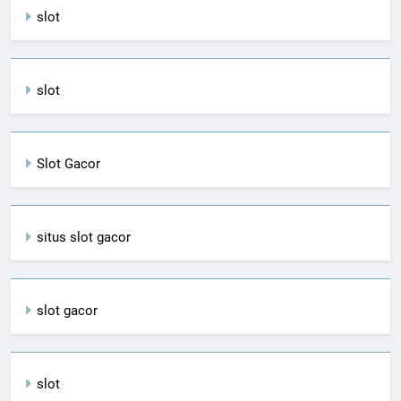
slot
slot
Slot Gacor
situs slot gacor
slot gacor
slot