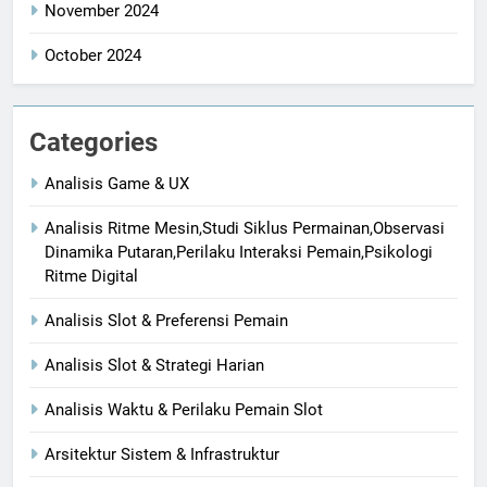
November 2024
October 2024
Categories
Analisis Game & UX
Analisis Ritme Mesin,Studi Siklus Permainan,Observasi
Dinamika Putaran,Perilaku Interaksi Pemain,Psikologi
Ritme Digital
Analisis Slot & Preferensi Pemain
Analisis Slot & Strategi Harian
Analisis Waktu & Perilaku Pemain Slot
Arsitektur Sistem & Infrastruktur