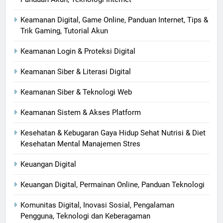
Keamanan Digital, Game Online, Panduan Internet, Tips &
Trik Gaming, Tutorial Akun
Keamanan Login & Proteksi Digital
Keamanan Siber & Literasi Digital
Keamanan Siber & Teknologi Web
Keamanan Sistem & Akses Platform
Kesehatan & Kebugaran Gaya Hidup Sehat Nutrisi & Diet
Kesehatan Mental Manajemen Stres
Keuangan Digital
Keuangan Digital, Permainan Online, Panduan Teknologi
Komunitas Digital, Inovasi Sosial, Pengalaman
Pengguna, Teknologi dan Keberagaman