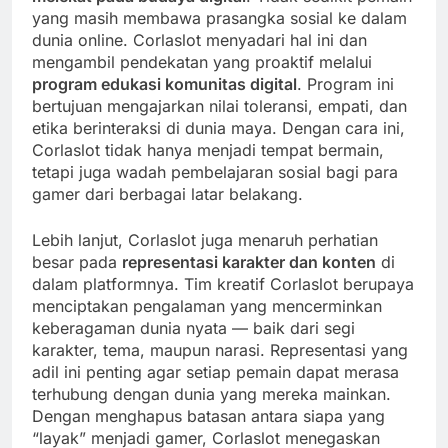
yang masih membawa prasangka sosial ke dalam
dunia online. Corlaslot menyadari hal ini dan
mengambil pendekatan yang proaktif melalui
program edukasi komunitas digital
. Program ini
bertujuan mengajarkan nilai toleransi, empati, dan
etika berinteraksi di dunia maya. Dengan cara ini,
Corlaslot tidak hanya menjadi tempat bermain,
tetapi juga wadah pembelajaran sosial bagi para
gamer dari berbagai latar belakang.
Lebih lanjut, Corlaslot juga menaruh perhatian
besar pada
representasi karakter dan konten
di
dalam platformnya. Tim kreatif Corlaslot berupaya
menciptakan pengalaman yang mencerminkan
keberagaman dunia nyata — baik dari segi
karakter, tema, maupun narasi. Representasi yang
adil ini penting agar setiap pemain dapat merasa
terhubung dengan dunia yang mereka mainkan.
Dengan menghapus batasan antara siapa yang
“layak” menjadi gamer, Corlaslot menegaskan