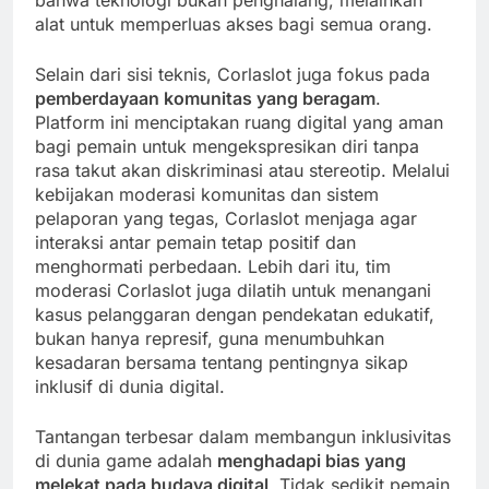
bahwa teknologi bukan penghalang, melainkan
alat untuk memperluas akses bagi semua orang.
Selain dari sisi teknis, Corlaslot juga fokus pada
pemberdayaan komunitas yang beragam
.
Platform ini menciptakan ruang digital yang aman
bagi pemain untuk mengekspresikan diri tanpa
rasa takut akan diskriminasi atau stereotip. Melalui
kebijakan moderasi komunitas dan sistem
pelaporan yang tegas, Corlaslot menjaga agar
interaksi antar pemain tetap positif dan
menghormati perbedaan. Lebih dari itu, tim
moderasi Corlaslot juga dilatih untuk menangani
kasus pelanggaran dengan pendekatan edukatif,
bukan hanya represif, guna menumbuhkan
kesadaran bersama tentang pentingnya sikap
inklusif di dunia digital.
Tantangan terbesar dalam membangun inklusivitas
di dunia game adalah
menghadapi bias yang
melekat pada budaya digital
. Tidak sedikit pemain