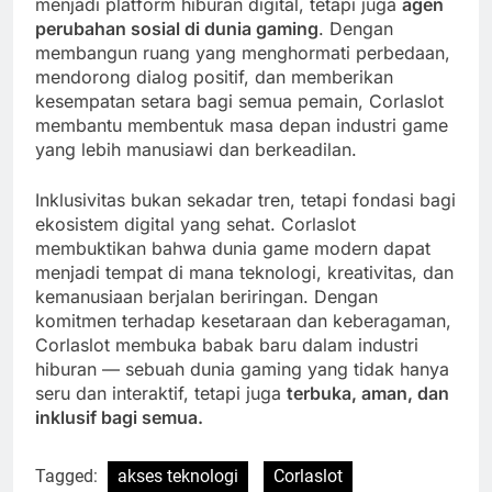
menjadi platform hiburan digital, tetapi juga
agen
perubahan sosial di dunia gaming
. Dengan
membangun ruang yang menghormati perbedaan,
mendorong dialog positif, dan memberikan
kesempatan setara bagi semua pemain, Corlaslot
membantu membentuk masa depan industri game
yang lebih manusiawi dan berkeadilan.
Inklusivitas bukan sekadar tren, tetapi fondasi bagi
ekosistem digital yang sehat. Corlaslot
membuktikan bahwa dunia game modern dapat
menjadi tempat di mana teknologi, kreativitas, dan
kemanusiaan berjalan beriringan. Dengan
komitmen terhadap kesetaraan dan keberagaman,
Corlaslot membuka babak baru dalam industri
hiburan — sebuah dunia gaming yang tidak hanya
seru dan interaktif, tetapi juga
terbuka, aman, dan
inklusif bagi semua.
Tagged:
akses teknologi
Corlaslot