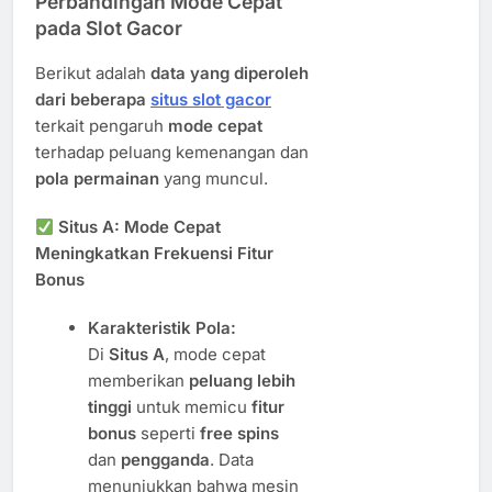
Perbandingan Mode Cepat
pada Slot Gacor
Berikut adalah
data yang diperoleh
dari beberapa
situs slot gacor
terkait pengaruh
mode cepat
terhadap peluang kemenangan dan
pola permainan
yang muncul.
Situs A: Mode Cepat
Meningkatkan Frekuensi Fitur
Bonus
Karakteristik Pola:
Di
Situs A
, mode cepat
memberikan
peluang lebih
tinggi
untuk memicu
fitur
bonus
seperti
free spins
dan
pengganda
. Data
menunjukkan bahwa mesin