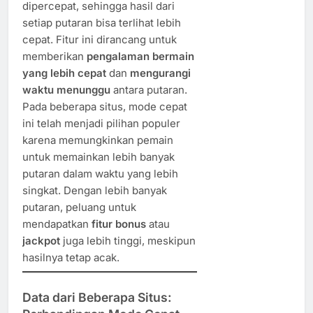
dipercepat, sehingga hasil dari
setiap putaran bisa terlihat lebih
cepat. Fitur ini dirancang untuk
memberikan
pengalaman bermain
yang lebih cepat
dan
mengurangi
waktu menunggu
antara putaran.
Pada beberapa situs, mode cepat
ini telah menjadi pilihan populer
karena memungkinkan pemain
untuk memainkan lebih banyak
putaran dalam waktu yang lebih
singkat. Dengan lebih banyak
putaran, peluang untuk
mendapatkan
fitur bonus
atau
jackpot
juga lebih tinggi, meskipun
hasilnya tetap acak.
Data dari Beberapa Situs: