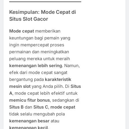
Kesimpulan: Mode Cepat di
Situs Slot Gacor
Mode cepat
memberikan
keuntungan bagi pemain yang
ingin mempercepat proses
permainan dan meningkatkan
peluang mereka untuk meraih
kemenangan lebih sering
. Namun,
efek dari mode cepat sangat
bergantung pada
karakteristik
mesin slot
yang Anda pilih. Di
Situs
A
, mode cepat lebih efektif untuk
memicu fitur bonus
, sedangkan di
Situs B
dan
Situs C
,
mode cepat
tidak selalu mengubah pola
kemenangan besar
atau
kemenangan kecil
.