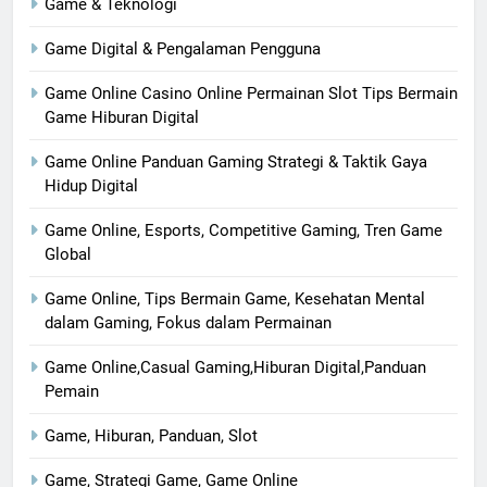
Game & Teknologi
Game Digital & Pengalaman Pengguna
Game Online Casino Online Permainan Slot Tips Bermain
Game Hiburan Digital
Game Online Panduan Gaming Strategi & Taktik Gaya
Hidup Digital
Game Online, Esports, Competitive Gaming, Tren Game
Global
Game Online, Tips Bermain Game, Kesehatan Mental
dalam Gaming, Fokus dalam Permainan
Game Online,Casual Gaming,Hiburan Digital,Panduan
Pemain
Game, Hiburan, Panduan, Slot
Game, Strategi Game, Game Online