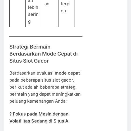
an
an
terpi
lebih
cu
serin
g
Strategi Bermain
Berdasarkan Mode Cepat di
Situs Slot Gacor
Berdasarkan evaluasi
mode cepat
pada beberapa situs slot gacor,
berikut adalah beberapa
strategi
bermain
yang dapat meningkatkan
peluang kemenangan Anda:
?
Fokus pada Mesin dengan
Volatilitas Sedang di Situs A