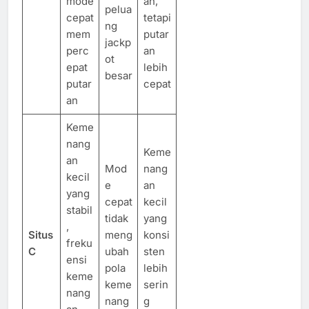
mode
ah,
pelua
cepat
tetapi
ng
mem
putar
jackp
perc
an
ot
epat
lebih
besar
putar
cepat
an
Keme
nang
Keme
an
Mod
nang
kecil
e
an
yang
cepat
kecil
stabil
tidak
yang
,
Situs
meng
konsi
freku
C
ubah
sten
ensi
pola
lebih
keme
keme
serin
nang
nang
g