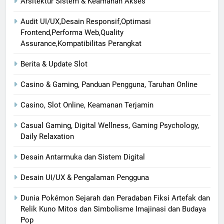
Arsitektur Sistem & Keamanan Akses
Audit UI/UX,Desain Responsif,Optimasi
Frontend,Performa Web,Quality
Assurance,Kompatibilitas Perangkat
Berita & Update Slot
Casino & Gaming, Panduan Pengguna, Taruhan Online
Casino, Slot Online, Keamanan Terjamin
Casual Gaming, Digital Wellness, Gaming Psychology,
Daily Relaxation
Desain Antarmuka dan Sistem Digital
Desain UI/UX & Pengalaman Pengguna
Dunia Pokémon Sejarah dan Peradaban Fiksi Artefak dan
Relik Kuno Mitos dan Simbolisme Imajinasi dan Budaya
Pop