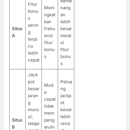
Keme
Fitur
Meni
nang
bonu
ngkat
an
s
kan
lebih
serin
Situs
freku
besar
g
A
ensi
melal
terpi
fitur
ui
cu
bonu
fitur
lebih
s
bonu
cepat
s
Jack
pot
Pelua
Mod
besar
ng
e
jaran
jackp
cepat
g
ot
tidak
munc
besar
mem
ul,
lebih
Situs
peng
tetapi
rend
B
aruhi