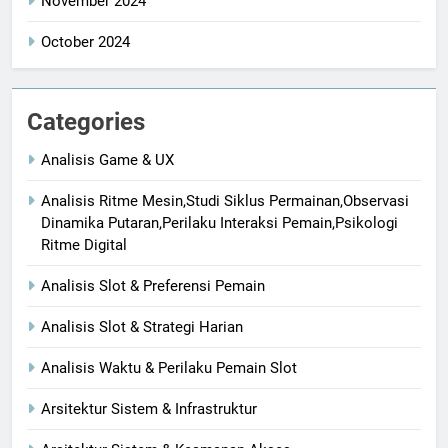
November 2024
October 2024
Categories
Analisis Game & UX
Analisis Ritme Mesin,Studi Siklus Permainan,Observasi
Dinamika Putaran,Perilaku Interaksi Pemain,Psikologi
Ritme Digital
Analisis Slot & Preferensi Pemain
Analisis Slot & Strategi Harian
Analisis Waktu & Perilaku Pemain Slot
Arsitektur Sistem & Infrastruktur