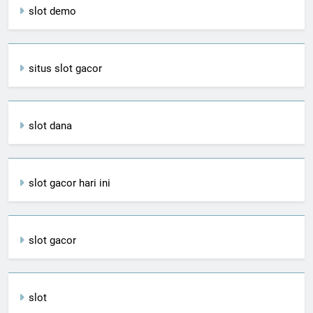
slot demo
situs slot gacor
slot dana
slot gacor hari ini
slot gacor
slot