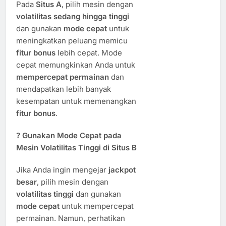
Pada
Situs A
, pilih mesin dengan
volatilitas sedang hingga tinggi
dan gunakan
mode cepat
untuk
meningkatkan peluang memicu
fitur bonus
lebih cepat. Mode
cepat memungkinkan Anda untuk
mempercepat permainan
dan
mendapatkan lebih banyak
kesempatan untuk memenangkan
fitur bonus
.
?
Gunakan Mode Cepat pada
Mesin Volatilitas Tinggi di Situs B
Jika Anda ingin mengejar
jackpot
besar
, pilih mesin dengan
volatilitas tinggi
dan gunakan
mode cepat
untuk mempercepat
permainan. Namun, perhatikan