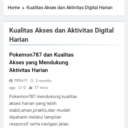
Home
Kualitas Akses dan Aktivitas Digital Harian
Kualitas Akses dan Aktivitas Digital
Harian
Pokemon787 dan Kualitas
Akses yang Mendukung
Aktivitas Harian
7ff9611
3 months
ago
0
17 mins
Pokemon787 mendukung kualitas
akses harian yang lebih
stabil,aman,praktis,dan mudah
dipahami melalui tampilan
responsif serta navigasi jelas.