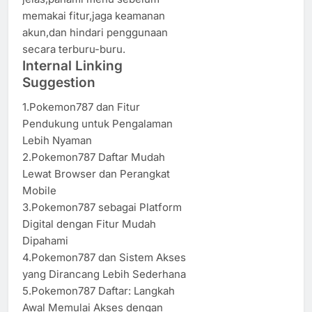
memakai fitur,jaga keamanan
akun,dan hindari penggunaan
secara terburu-buru.
Internal Linking
Suggestion
1.Pokemon787 dan Fitur
Pendukung untuk Pengalaman
Lebih Nyaman
2.Pokemon787 Daftar Mudah
Lewat Browser dan Perangkat
Mobile
3.Pokemon787 sebagai Platform
Digital dengan Fitur Mudah
Dipahami
4.Pokemon787 dan Sistem Akses
yang Dirancang Lebih Sederhana
5.Pokemon787 Daftar: Langkah
Awal Memulai Akses dengan