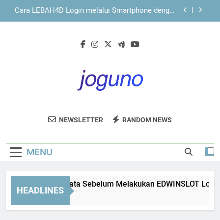
Skip
Login KAYA787 dengan Sistem Akses yang
to
Fleksibel dan Efisien
content
KAYA787 Login dengan Proses Autentikasi yang
Ringkas, Efisien, dan Mudah Dipahami
Tips Memeriksa Data Sebelum Melakukan
EDWINSLOT Login agar Lebih Akurat dan Aman
Cara LEBAH4D Login melalui Smartphone dengan
Mudah dan Lebih Terarah
Login KAYA787 dengan Sistem Akses yang
Fleksibel dan Efisien
Joguno
Dapatkan Inspirasi Fitness Dan Kesehatan
KAYA787 Login dengan Proses Autentikasi yang
NEWSLETTER
RANDOM NEWS
Ringkas, Efisien, dan Mudah Dipahami
Dari Joguno. Untuk Hidup Sehat Dan Aktif.
MENU
ps Memeriksa Data Sebelum Melakukan EDWINSLOT Login aga
HEADLINES
eeks Ago