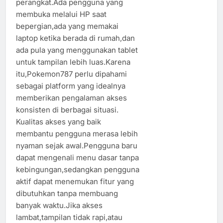
perangkat.Ada pengguna yang
membuka melalui HP saat
bepergian,ada yang memakai
laptop ketika berada di rumah,dan
ada pula yang menggunakan tablet
untuk tampilan lebih luas.Karena
itu,Pokemon787 perlu dipahami
sebagai platform yang idealnya
memberikan pengalaman akses
konsisten di berbagai situasi.
Kualitas akses yang baik
membantu pengguna merasa lebih
nyaman sejak awal.Pengguna baru
dapat mengenali menu dasar tanpa
kebingungan,sedangkan pengguna
aktif dapat menemukan fitur yang
dibutuhkan tanpa membuang
banyak waktu.Jika akses
lambat,tampilan tidak rapi,atau