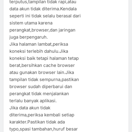
terputus,tampilan tidak rapi,atau
data akun tidak diterima.Kendala
seperti ini tidak selalu berasal dari
sistem utama karena
perangkat,browser,dan jaringan
juga berpengaruh.
Jika halaman lambat,periksa
koneksi terlebih dahulu.Jika
koneksi baik tetapi halaman tetap
berat,bersihkan cache browser
atau gunakan browser lain.Jika
tampilan tidak sempurna,pastikan
browser sudah diperbarui dan
perangkat tidak menjalankan
terlalu banyak aplikasi.
Jika data akun tidak
diterima,periksa kembali setiap
karakter.Pastikan tidak ada
typo,spasi tambahan,huruf besar