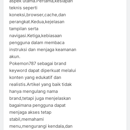
aspek utama.Pertama,kesiapan
teknis seperti
koneksi,browser,cache,dan
perangkat.Kedua,kejelasan
tampilan serta
navigasi.Ketiga,kebiasaan
pengguna dalam membaca
instruksi dan menjaga keamanan
akun.
Pokemon787 sebagai brand
keyword dapat diperkuat melalui
konten yang edukatif dan
realistis.Artikel yang baik tidak
hanya mengulang nama
brand,tetapi juga menjelaskan
bagaimana pengguna dapat
menjaga akses tetap
stabil,memahami
menu,mengurangi kendala,dan