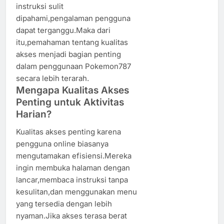
instruksi sulit
dipahami,pengalaman pengguna
dapat terganggu.Maka dari
itu,pemahaman tentang kualitas
akses menjadi bagian penting
dalam penggunaan Pokemon787
secara lebih terarah.
Mengapa Kualitas Akses
Penting untuk Aktivitas
Harian?
Kualitas akses penting karena
pengguna online biasanya
mengutamakan efisiensi.Mereka
ingin membuka halaman dengan
lancar,membaca instruksi tanpa
kesulitan,dan menggunakan menu
yang tersedia dengan lebih
nyaman.Jika akses terasa berat