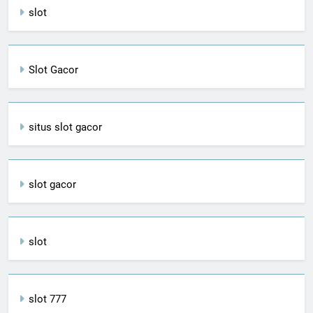
slot
Slot Gacor
situs slot gacor
slot gacor
slot
slot 777