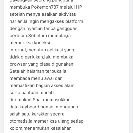
membuka Pokemon787 melalui HP
setelah menyelesaikan aktivitas
harian.Ia ingin mengakses platform
dengan nyaman tanpa gangguan
berlebih.Sebelum memulai,ia
memeriksa koneksi
internet,menutup aplikasi yang
tidak diperlukan,lalu membuka
browser yang biasa digunakan.
Setelah halaman terbuka,ia
membaca menu awal dan
memastikan bagian akses akun
serta bantuan mudah
ditemukan.Saat memasukkan
data,keyboard ponsel mengubah
salah satu karakter secara
otomatis.Ia memeriksa ulang setiap
kolom,menemukan kesalahan