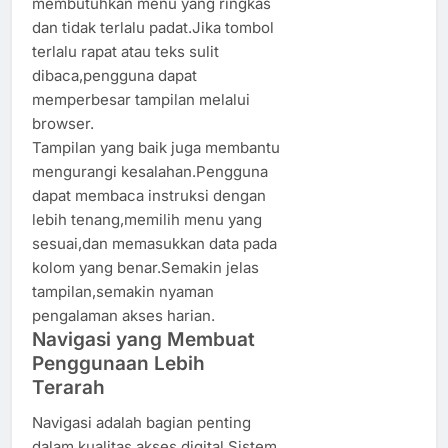
membutuhkan menu yang ringkas
dan tidak terlalu padat.Jika tombol
terlalu rapat atau teks sulit
dibaca,pengguna dapat
memperbesar tampilan melalui
browser.
Tampilan yang baik juga membantu
mengurangi kesalahan.Pengguna
dapat membaca instruksi dengan
lebih tenang,memilih menu yang
sesuai,dan memasukkan data pada
kolom yang benar.Semakin jelas
tampilan,semakin nyaman
pengalaman akses harian.
Navigasi yang Membuat
Penggunaan Lebih
Terarah
Navigasi adalah bagian penting
dalam kualitas akses digital.Sistem