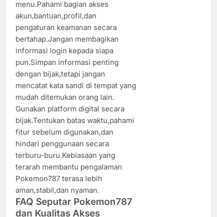
menu.Pahami bagian akses
akun,bantuan,profil,dan
pengaturan keamanan secara
bertahap.Jangan membagikan
informasi login kepada siapa
pun.Simpan informasi penting
dengan bijak,tetapi jangan
mencatat kata sandi di tempat yang
mudah ditemukan orang lain.
Gunakan platform digital secara
bijak.Tentukan batas waktu,pahami
fitur sebelum digunakan,dan
hindari penggunaan secara
terburu-buru.Kebiasaan yang
terarah membantu pengalaman
Pokemon787 terasa lebih
aman,stabil,dan nyaman.
FAQ Seputar Pokemon787
dan Kualitas Akses