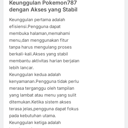
Keunggulan Pokemon787
dengan Akses yang Stabil
Keunggulan pertama adalah
efisiensi.Pengguna dapat
membuka halaman,memahami
menu,dan menggunakan fitur
tanpa harus mengulang proses
berkali-kali.Akses yang stabil
membantu aktivitas harian berjalan
lebih lancar.
Keunggulan kedua adalah
kenyamanan.Pengguna tidak perlu
merasa terganggu oleh tampilan
yang lambat atau menu yang sulit
ditemukan.Ketika sistem akses
terasa jelas,pengguna dapat fokus
pada kebutuhan utama.
Keunggulan ketiga adalah