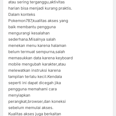
atau sering terganggu,aktivitas
harian bisa menjadi kurang praktis.
Dalam konteks
Pokemon787,kualitas akses yang
baik membantu pengguna
mengurangi kesalahan
sederhana.Misalnya salah
menekan menu karena halaman
belum termuat sempurna,salah
memasukkan data karena keyboard
mobile mengubah karakter,atau
melewatkan instruksi karena
tampilan terlalu kecil.Kendala
seperti ini dapat dicegah jika
pengguna memahami cara
menyiapkan
perangkat,browser,dan koneksi
sebelum memulai akses.
Kualitas akses juga berkaitan