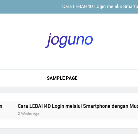
Cara LEBAH4D Login melalui Smartp
Login KAYA787 dengan Si
KAYA787 Login dengan Proses Autentikasi yang
Tips Memeriksa Data Sebelum Melakukan EDWINSLO
guno
Cara LEBAH4D Login melalui Smartp
nspirasi Fitness Dan Kesehatan Dari Joguno. Untuk Hidup Seha
Login KAYA787 dengan Si
SAMPLE PAGE
KAYA787 Login dengan Proses Autentikasi yang
 LEBAH4D Login melalui Smartphone dengan Mudah dan Lebi
ks Ago