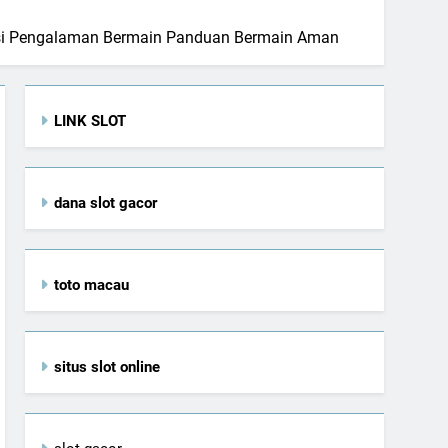
isasi Pengalaman Bermain Panduan Bermain Aman
LINK SLOT
dana slot gacor
toto macau
situs slot online