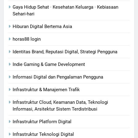
Gaya Hidup Sehat · Kesehatan Keluarga · Kebiasaan
Sehari-hari
Hiburan Digital Bertema Asia
horas88 login
Identitas Brand, Reputasi Digital, Strategi Pengguna
Indie Gaming & Game Development
Informasi Digital dan Pengalaman Pengguna
Infrastruktur & Manajemen Trafik
Infrastruktur Cloud, Keamanan Data, Teknologi
Informasi, Arsitektur Sistem Terdistribusi
Infrastruktur Platform Digital
Infrastruktur Teknologi Digital