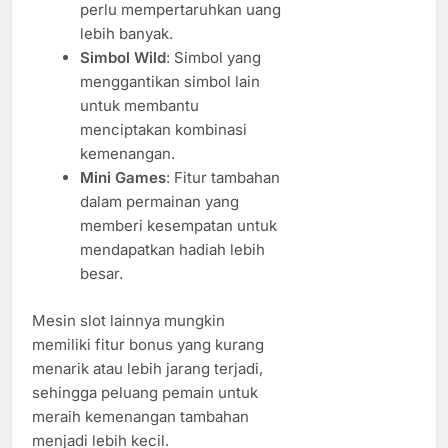
perlu mempertaruhkan uang
lebih banyak.
Simbol Wild
: Simbol yang
menggantikan simbol lain
untuk membantu
menciptakan kombinasi
kemenangan.
Mini Games
: Fitur tambahan
dalam permainan yang
memberi kesempatan untuk
mendapatkan hadiah lebih
besar.
Mesin slot lainnya mungkin
memiliki fitur bonus yang kurang
menarik atau lebih jarang terjadi,
sehingga peluang pemain untuk
meraih kemenangan tambahan
menjadi lebih kecil.