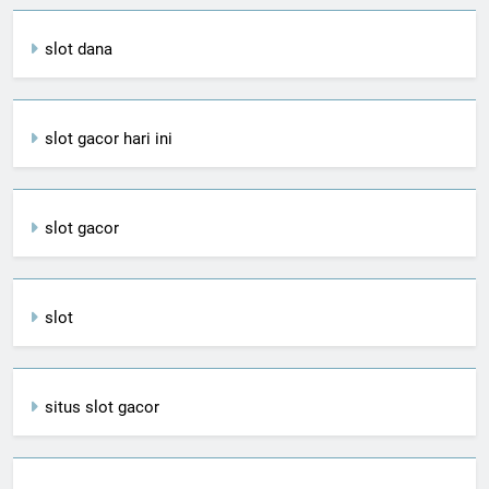
slot dana
slot gacor hari ini
slot gacor
slot
situs slot gacor