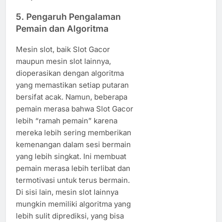
5. Pengaruh Pengalaman
Pemain dan Algoritma
Mesin slot, baik Slot Gacor
maupun mesin slot lainnya,
dioperasikan dengan algoritma
yang memastikan setiap putaran
bersifat acak. Namun, beberapa
pemain merasa bahwa Slot Gacor
lebih “ramah pemain” karena
mereka lebih sering memberikan
kemenangan dalam sesi bermain
yang lebih singkat. Ini membuat
pemain merasa lebih terlibat dan
termotivasi untuk terus bermain.
Di sisi lain, mesin slot lainnya
mungkin memiliki algoritma yang
lebih sulit diprediksi, yang bisa