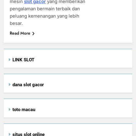
mesin
slot gacor
yang memberikan
pengalaman bermain terbaik dan
peluang kemenangan yang lebih
besar.
Read More
LINK SLOT
dana slot gacor
toto macau
situs slot online