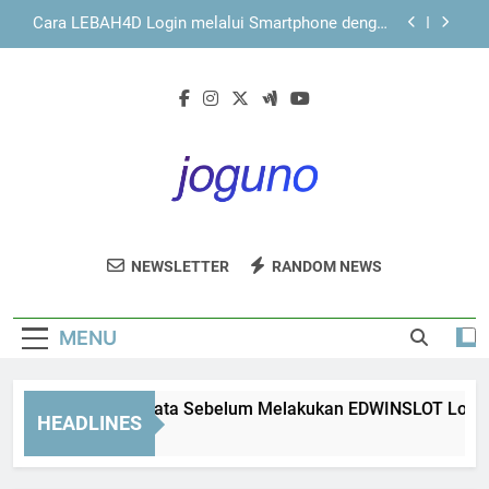
Skip
Login KAYA787 dengan Sistem Akses yang
to
Fleksibel dan Efisien
content
KAYA787 Login dengan Proses Autentikasi yang
Ringkas, Efisien, dan Mudah Dipahami
Tips Memeriksa Data Sebelum Melakukan
EDWINSLOT Login agar Lebih Akurat dan Aman
Cara LEBAH4D Login melalui Smartphone dengan
Mudah dan Lebih Terarah
Login KAYA787 dengan Sistem Akses yang
Fleksibel dan Efisien
Joguno
Dapatkan Inspirasi Fitness Dan Kesehatan
KAYA787 Login dengan Proses Autentikasi yang
NEWSLETTER
RANDOM NEWS
Ringkas, Efisien, dan Mudah Dipahami
Dari Joguno. Untuk Hidup Sehat Dan Aktif.
MENU
ps Memeriksa Data Sebelum Melakukan EDWINSLOT Login aga
HEADLINES
Weeks Ago