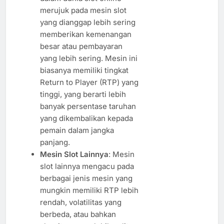
merujuk pada mesin slot
yang dianggap lebih sering
memberikan kemenangan
besar atau pembayaran
yang lebih sering. Mesin ini
biasanya memiliki tingkat
Return to Player (RTP) yang
tinggi, yang berarti lebih
banyak persentase taruhan
yang dikembalikan kepada
pemain dalam jangka
panjang.
Mesin Slot Lainnya
: Mesin
slot lainnya mengacu pada
berbagai jenis mesin yang
mungkin memiliki RTP lebih
rendah, volatilitas yang
berbeda, atau bahkan