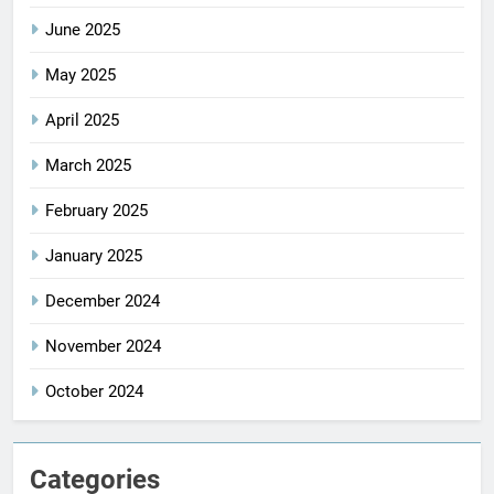
June 2025
May 2025
April 2025
March 2025
February 2025
January 2025
December 2024
November 2024
October 2024
Categories