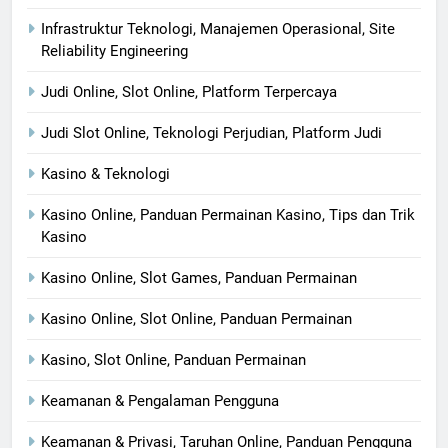
Infrastruktur Teknologi, Manajemen Operasional, Site
Reliability Engineering
Judi Online, Slot Online, Platform Terpercaya
Judi Slot Online, Teknologi Perjudian, Platform Judi
Kasino & Teknologi
Kasino Online, Panduan Permainan Kasino, Tips dan Trik
Kasino
Kasino Online, Slot Games, Panduan Permainan
Kasino Online, Slot Online, Panduan Permainan
Kasino, Slot Online, Panduan Permainan
Keamanan & Pengalaman Pengguna
Keamanan & Privasi, Taruhan Online, Panduan Pengguna