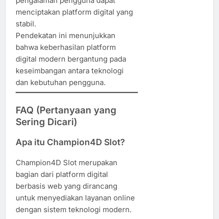
pengalaman pengguna dapat
menciptakan platform digital yang
stabil.
Pendekatan ini menunjukkan
bahwa keberhasilan platform
digital modern bergantung pada
keseimbangan antara teknologi
dan kebutuhan pengguna.
FAQ (Pertanyaan yang
Sering Dicari)
Apa itu Champion4D Slot?
Champion4D Slot merupakan
bagian dari platform digital
berbasis web yang dirancang
untuk menyediakan layanan online
dengan sistem teknologi modern.