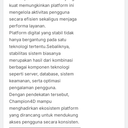
kuat memungkinkan platform ini
mengelola aktivitas pengguna
secara efisien sekaligus menjaga
performa layanan.
Platform digital yang stabil tidak
hanya bergantung pada satu
teknologi tertentu.Sebaliknya,
stabilitas sistem biasanya
merupakan hasil dari kombinasi
berbagai komponen teknologi
seperti server, database, sistem
keamanan, serta optimasi
pengalaman pengguna.
Dengan pendekatan tersebut,
Champion4D mampu
menghadirkan ekosistem platform
yang dirancang untuk mendukung
akses pengguna secara konsisten.