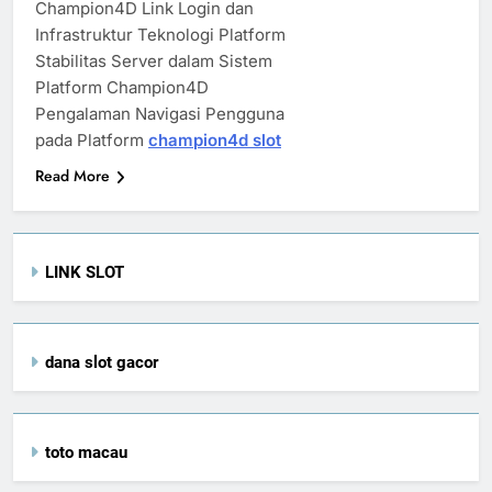
Champion4D Link Login dan
Infrastruktur Teknologi Platform
Stabilitas Server dalam Sistem
Platform Champion4D
Pengalaman Navigasi Pengguna
pada Platform
champion4d slot
Read More
LINK SLOT
dana slot gacor
toto macau