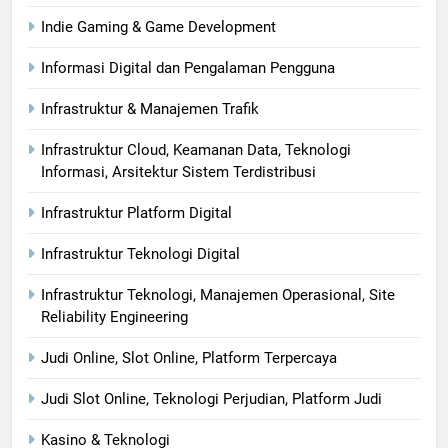
Indie Gaming & Game Development
Informasi Digital dan Pengalaman Pengguna
Infrastruktur & Manajemen Trafik
Infrastruktur Cloud, Keamanan Data, Teknologi
Informasi, Arsitektur Sistem Terdistribusi
Infrastruktur Platform Digital
Infrastruktur Teknologi Digital
Infrastruktur Teknologi, Manajemen Operasional, Site
Reliability Engineering
Judi Online, Slot Online, Platform Terpercaya
Judi Slot Online, Teknologi Perjudian, Platform Judi
Kasino & Teknologi