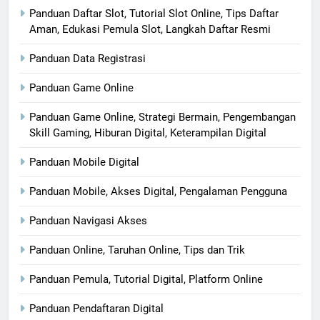
Panduan Daftar Slot, Tutorial Slot Online, Tips Daftar
Aman, Edukasi Pemula Slot, Langkah Daftar Resmi
Panduan Data Registrasi
Panduan Game Online
Panduan Game Online, Strategi Bermain, Pengembangan
Skill Gaming, Hiburan Digital, Keterampilan Digital
Panduan Mobile Digital
Panduan Mobile, Akses Digital, Pengalaman Pengguna
Panduan Navigasi Akses
Panduan Online, Taruhan Online, Tips dan Trik
Panduan Pemula, Tutorial Digital, Platform Online
Panduan Pendaftaran Digital