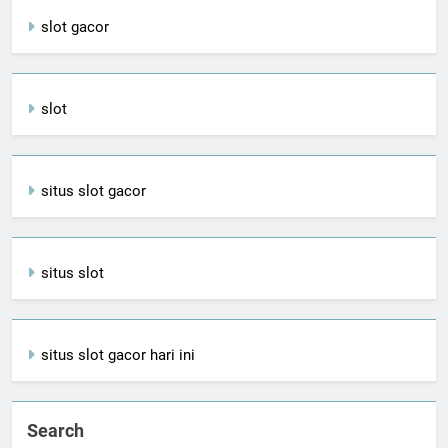
slot gacor
slot
situs slot gacor
situs slot
situs slot gacor hari ini
Search