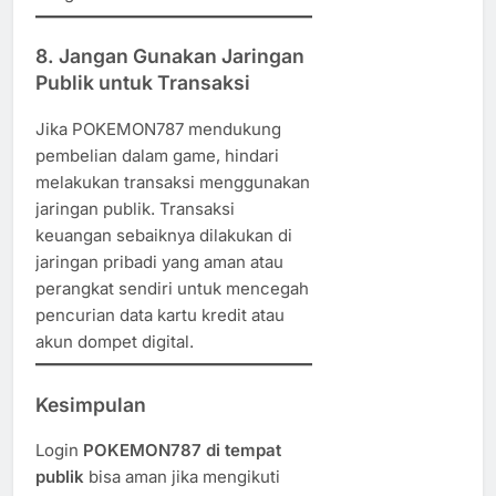
8. Jangan Gunakan Jaringan
Publik untuk Transaksi
Jika POKEMON787 mendukung
pembelian dalam game, hindari
melakukan transaksi menggunakan
jaringan publik. Transaksi
keuangan sebaiknya dilakukan di
jaringan pribadi yang aman atau
perangkat sendiri untuk mencegah
pencurian data kartu kredit atau
akun dompet digital.
Kesimpulan
Login
POKEMON787 di tempat
publik
bisa aman jika mengikuti