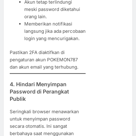
Akun tetap terlindungi
meski password diketahui
orang lain.
Memberikan notifikasi
langsung jika ada percobaan
login yang mencurigakan.
Pastikan 2FA diaktifkan di
pengaturan akun POKEMON787
dan akun email yang terhubung.
4. Hindari Menyimpan
Password di Perangkat
Publik
Seringkali browser menawarkan
untuk menyimpan password
secara otomatis. Ini sangat
berbahaya saat menggunakan