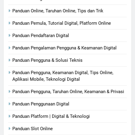
Panduan Online, Taruhan Online, Tips dan Trik
Panduan Pemula, Tutorial Digital, Platform Online
Panduan Pendaftaran Digital
Panduan Pengalaman Pengguna & Keamanan Digital
Panduan Pengguna & Solusi Teknis
Panduan Pengguna, Keamanan Digital, Tips Online,
Aplikasi Mobile, Teknologi Digital
Panduan Pengguna, Taruhan Online, Keamanan & Privasi
Panduan Penggunaan Digital
Panduan Platform | Digital & Teknologi
Panduan Slot Online