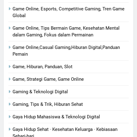
Game Online, Esports, Competitive Gaming, Tren Game
Global
Game Online, Tips Bermain Game, Kesehatan Mental
dalam Gaming, Fokus dalam Permainan
Game Online,Casual Gaming,Hiburan Digital,Panduan
Pemain
Game, Hiburan, Panduan, Slot
Game, Strategi Game, Game Online
Gaming & Teknologi Digital
Gaming, Tips & Trik, Hiburan Sehat
Gaya Hidup Mahasiswa & Teknologi Digital
Gaya Hidup Sehat · Kesehatan Keluarga · Kebiasaan
Sehari-hari