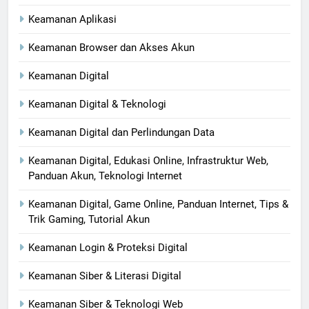
Keamanan Aplikasi
Keamanan Browser dan Akses Akun
Keamanan Digital
Keamanan Digital & Teknologi
Keamanan Digital dan Perlindungan Data
Keamanan Digital, Edukasi Online, Infrastruktur Web,
Panduan Akun, Teknologi Internet
Keamanan Digital, Game Online, Panduan Internet, Tips &
Trik Gaming, Tutorial Akun
Keamanan Login & Proteksi Digital
Keamanan Siber & Literasi Digital
Keamanan Siber & Teknologi Web