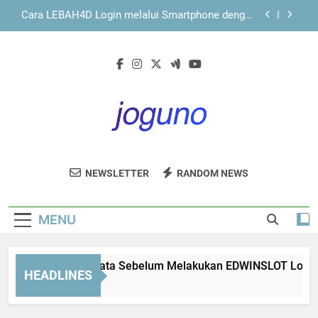
Skip
Login KAYA787 dengan Sistem Akses yang
to
Fleksibel dan Efisien
content
KAYA787 Login dengan Proses Autentikasi yang
Ringkas, Efisien, dan Mudah Dipahami
Tips Memeriksa Data Sebelum Melakukan
EDWINSLOT Login agar Lebih Akurat dan Aman
Cara LEBAH4D Login melalui Smartphone dengan
Mudah dan Lebih Terarah
Login KAYA787 dengan Sistem Akses yang
Fleksibel dan Efisien
Joguno
Dapatkan Inspirasi Fitness Dan Kesehatan
KAYA787 Login dengan Proses Autentikasi yang
NEWSLETTER
RANDOM NEWS
Ringkas, Efisien, dan Mudah Dipahami
Dari Joguno. Untuk Hidup Sehat Dan Aktif.
MENU
ps Memeriksa Data Sebelum Melakukan EDWINSLOT Login aga
HEADLINES
Weeks Ago