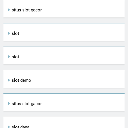
situs slot gacor
slot
slot
slot demo
situs slot gacor
slot dana