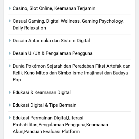
Casino, Slot Online, Keamanan Terjamin
Casual Gaming, Digital Wellness, Gaming Psychology,
Daily Relaxation
Desain Antarmuka dan Sistem Digital
Desain UI/UX & Pengalaman Pengguna
Dunia Pokémon Sejarah dan Peradaban Fiksi Artefak dan
Relik Kuno Mitos dan Simbolisme Imajinasi dan Budaya
Pop
Edukasi & Keamanan Digital
Edukasi Digital & Tips Bermain
Edukasi Permainan Digital,Literasi
Probabilitas,Pengalaman Pengguna,Keamanan
Akun,Panduan Evaluasi Platform