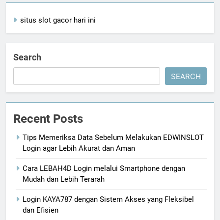
situs slot gacor hari ini
Search
SEARCH
Recent Posts
Tips Memeriksa Data Sebelum Melakukan EDWINSLOT
Login agar Lebih Akurat dan Aman
Cara LEBAH4D Login melalui Smartphone dengan
Mudah dan Lebih Terarah
Login KAYA787 dengan Sistem Akses yang Fleksibel
dan Efisien