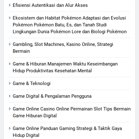
Efisiensi Autentikasi dan Alur Akses
Ekosistem dan Habitat Pokémon Adaptasi dan Evolusi
Pokémon Pokémon Batu, Es, dan Tanah Studi
Lingkungan Dunia Pokémon Lore dan Biologi Pokémon
Gambling, Slot Machines, Kasino Online, Strategi
Bermain
Game & Hiburan Manajemen Waktu Keseimbangan
Hidup Produktivitas Kesehatan Mental
Game & Teknologi
Game Digital & Pengalaman Pengguna
Game Online Casino Online Permainan Slot Tips Bermain
Game Hiburan Digital
Game Online Panduan Gaming Strategi & Taktik Gaya
Hidup Digital