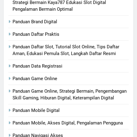
Strategi Bermain Kaya787 Edukasi Slot Digital
Pengalaman Bermain Optimal
Panduan Brand Digital
Panduan Daftar Praktis
Panduan Daftar Slot, Tutorial Slot Online, Tips Daftar
Aman, Edukasi Pemula Slot, Langkah Daftar Resmi
Panduan Data Registrasi
Panduan Game Online
Panduan Game Online, Strategi Bermain, Pengembangan
Skill Gaming, Hiburan Digital, Keterampilan Digital
Panduan Mobile Digital
Panduan Mobile, Akses Digital, Pengalaman Pengguna
Panduan Navigasi Akses