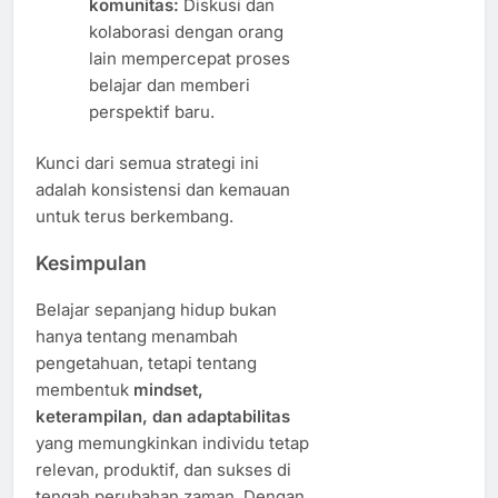
komunitas:
Diskusi dan
kolaborasi dengan orang
lain mempercepat proses
belajar dan memberi
perspektif baru.
Kunci dari semua strategi ini
adalah konsistensi dan kemauan
untuk terus berkembang.
Kesimpulan
Belajar sepanjang hidup bukan
hanya tentang menambah
pengetahuan, tetapi tentang
membentuk
mindset,
keterampilan, dan adaptabilitas
yang memungkinkan individu tetap
relevan, produktif, dan sukses di
tengah perubahan zaman. Dengan