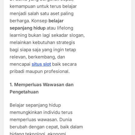
kemampuan untuk terus belajar
menjadi salah satu aset paling
berharga. Konsep
belajar
sepanjang hidup
atau lifelong
learning bukan lagi sekadar slogan,
melainkan kebutuhan strategis
bagi siapa saja yang ingin tetap
relevan, berkembang, dan
mencapai
situs slot
baik secara
pribadi maupun profesional.
1. Memperluas Wawasan dan
Pengetahuan
Belajar sepanjang hidup
memungkinkan individu terus
memperluas wawasan. Dunia
berubah dengan cepat, baik dalam
bidang teknologi, ekonomi,