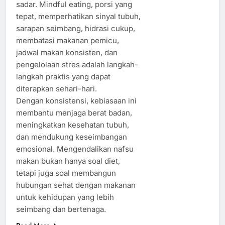
sadar. Mindful eating, porsi yang
tepat, memperhatikan sinyal tubuh,
sarapan seimbang, hidrasi cukup,
membatasi makanan pemicu,
jadwal makan konsisten, dan
pengelolaan stres adalah langkah-
langkah praktis yang dapat
diterapkan sehari-hari.
Dengan konsistensi, kebiasaan ini
membantu menjaga berat badan,
meningkatkan kesehatan tubuh,
dan mendukung keseimbangan
emosional. Mengendalikan nafsu
makan bukan hanya soal diet,
tetapi juga soal membangun
hubungan sehat dengan makanan
untuk kehidupan yang lebih
seimbang dan bertenaga.