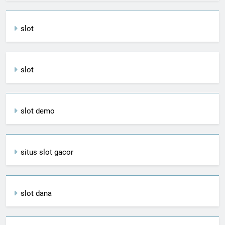
slot
slot
slot demo
situs slot gacor
slot dana