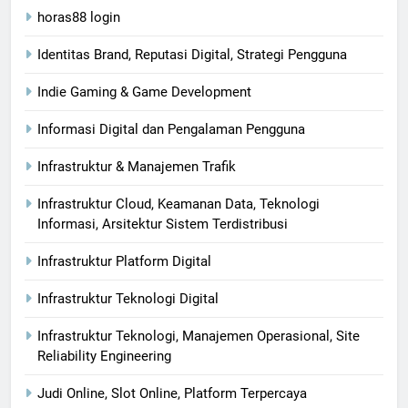
horas88 login
Identitas Brand, Reputasi Digital, Strategi Pengguna
Indie Gaming & Game Development
Informasi Digital dan Pengalaman Pengguna
Infrastruktur & Manajemen Trafik
Infrastruktur Cloud, Keamanan Data, Teknologi
Informasi, Arsitektur Sistem Terdistribusi
Infrastruktur Platform Digital
Infrastruktur Teknologi Digital
Infrastruktur Teknologi, Manajemen Operasional, Site
Reliability Engineering
Judi Online, Slot Online, Platform Terpercaya