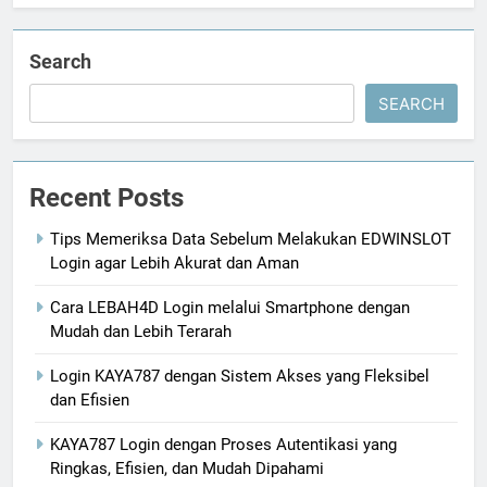
Search
SEARCH
Recent Posts
Tips Memeriksa Data Sebelum Melakukan EDWINSLOT
Login agar Lebih Akurat dan Aman
Cara LEBAH4D Login melalui Smartphone dengan
Mudah dan Lebih Terarah
Login KAYA787 dengan Sistem Akses yang Fleksibel
dan Efisien
KAYA787 Login dengan Proses Autentikasi yang
Ringkas, Efisien, dan Mudah Dipahami