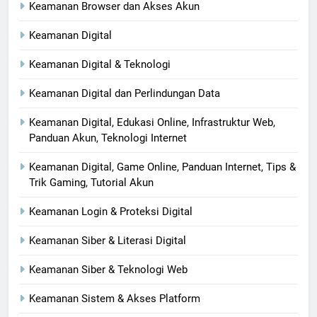
Keamanan Browser dan Akses Akun
Keamanan Digital
Keamanan Digital & Teknologi
Keamanan Digital dan Perlindungan Data
Keamanan Digital, Edukasi Online, Infrastruktur Web,
Panduan Akun, Teknologi Internet
Keamanan Digital, Game Online, Panduan Internet, Tips &
Trik Gaming, Tutorial Akun
Keamanan Login & Proteksi Digital
Keamanan Siber & Literasi Digital
Keamanan Siber & Teknologi Web
Keamanan Sistem & Akses Platform