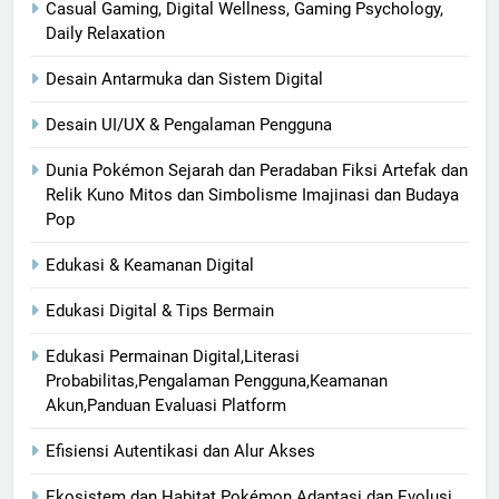
Casual Gaming, Digital Wellness, Gaming Psychology,
Daily Relaxation
Desain Antarmuka dan Sistem Digital
Desain UI/UX & Pengalaman Pengguna
Dunia Pokémon Sejarah dan Peradaban Fiksi Artefak dan
Relik Kuno Mitos dan Simbolisme Imajinasi dan Budaya
Pop
Edukasi & Keamanan Digital
Edukasi Digital & Tips Bermain
Edukasi Permainan Digital,Literasi
Probabilitas,Pengalaman Pengguna,Keamanan
Akun,Panduan Evaluasi Platform
Efisiensi Autentikasi dan Alur Akses
Ekosistem dan Habitat Pokémon Adaptasi dan Evolusi