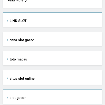
Read More
LINK SLOT
dana slot gacor
toto macau
situs slot online
slot gacor