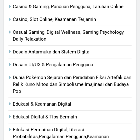
Casino & Gaming, Panduan Pengguna, Taruhan Online
Casino, Slot Online, Keamanan Terjamin
Casual Gaming, Digital Wellness, Gaming Psychology,
Daily Relaxation
Desain Antarmuka dan Sistem Digital
Desain UI/UX & Pengalaman Pengguna
Dunia Pokémon Sejarah dan Peradaban Fiksi Artefak dan
Relik Kuno Mitos dan Simbolisme Imajinasi dan Budaya
Pop
Edukasi & Keamanan Digital
Edukasi Digital & Tips Bermain
Edukasi Permainan Digital,Literasi
Probabilitas,Pengalaman Pengguna,Keamanan