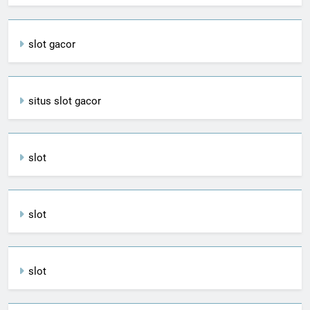
slot gacor
situs slot gacor
slot
slot
slot