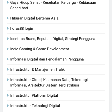
Gaya Hidup Sehat · Kesehatan Keluarga · Kebiasaan
Sehari-hari
Hiburan Digital Bertema Asia
horas88 login
Identitas Brand, Reputasi Digital, Strategi Pengguna
Indie Gaming & Game Development
Informasi Digital dan Pengalaman Pengguna
Infrastruktur & Manajemen Trafik
Infrastruktur Cloud, Keamanan Data, Teknologi
Informasi, Arsitektur Sistem Terdistribusi
Infrastruktur Platform Digital
Infrastruktur Teknologi Digital