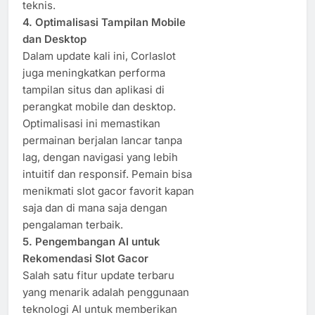
teknis.
4. Optimalisasi Tampilan Mobile
dan Desktop
Dalam update kali ini, Corlaslot
juga meningkatkan performa
tampilan situs dan aplikasi di
perangkat mobile dan desktop.
Optimalisasi ini memastikan
permainan berjalan lancar tanpa
lag, dengan navigasi yang lebih
intuitif dan responsif. Pemain bisa
menikmati slot gacor favorit kapan
saja dan di mana saja dengan
pengalaman terbaik.
5. Pengembangan AI untuk
Rekomendasi Slot Gacor
Salah satu fitur update terbaru
yang menarik adalah penggunaan
teknologi AI untuk memberikan