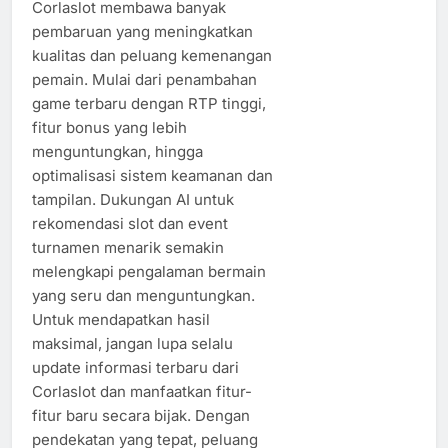
Corlaslot membawa banyak
pembaruan yang meningkatkan
kualitas dan peluang kemenangan
pemain. Mulai dari penambahan
game terbaru dengan RTP tinggi,
fitur bonus yang lebih
menguntungkan, hingga
optimalisasi sistem keamanan dan
tampilan. Dukungan AI untuk
rekomendasi slot dan event
turnamen menarik semakin
melengkapi pengalaman bermain
yang seru dan menguntungkan.
Untuk mendapatkan hasil
maksimal, jangan lupa selalu
update informasi terbaru dari
Corlaslot dan manfaatkan fitur-
fitur baru secara bijak. Dengan
pendekatan yang tepat, peluang