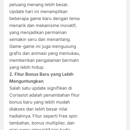
peluang menang lebih besar.
Update hari ini menampilkan
beberapa game baru dengan tema
menarik dan mekanisme inovatif,
yang menjadikan permainan
semakin seru dan menantang.
Game-game ini juga mengusung
grafis dan animasi yang memukau,
memberikan pengalaman bermain
yang lebih hidup.
2. Fitur Bonus Baru yang Lebih
Menguntungkan
Salah satu update signifikan di
Corlaslot adalah penambahan fitur
bonus baru yang lebih mudah
diakses dan lebih besar nilai
hadiahnya. Fitur seperti free spin
tambahan, bonus multiplier, dan
mini game interaktif kini hadir