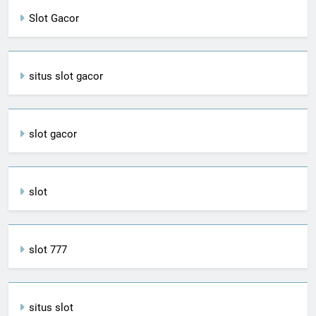
Slot Gacor
situs slot gacor
slot gacor
slot
slot 777
situs slot