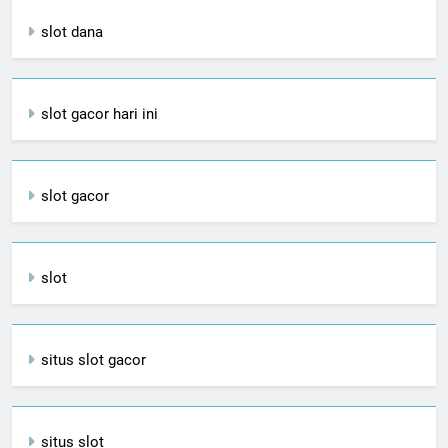
slot dana
slot gacor hari ini
slot gacor
slot
situs slot gacor
situs slot