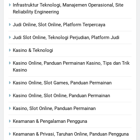
Infrastruktur Teknologi, Manajemen Operasional, Site
Reliability Engineering
Judi Online, Slot Online, Platform Terpercaya
Judi Slot Online, Teknologi Perjudian, Platform Judi
Kasino & Teknologi
Kasino Online, Panduan Permainan Kasino, Tips dan Trik
Kasino
Kasino Online, Slot Games, Panduan Permainan
Kasino Online, Slot Online, Panduan Permainan
Kasino, Slot Online, Panduan Permainan
Keamanan & Pengalaman Pengguna
Keamanan & Privasi, Taruhan Online, Panduan Pengguna