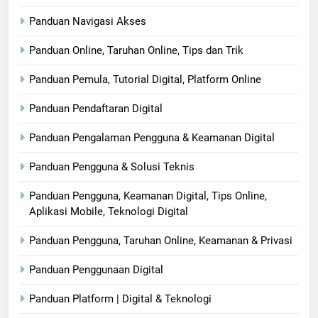
Panduan Navigasi Akses
Panduan Online, Taruhan Online, Tips dan Trik
Panduan Pemula, Tutorial Digital, Platform Online
Panduan Pendaftaran Digital
Panduan Pengalaman Pengguna & Keamanan Digital
Panduan Pengguna & Solusi Teknis
Panduan Pengguna, Keamanan Digital, Tips Online,
Aplikasi Mobile, Teknologi Digital
Panduan Pengguna, Taruhan Online, Keamanan & Privasi
Panduan Penggunaan Digital
Panduan Platform | Digital & Teknologi