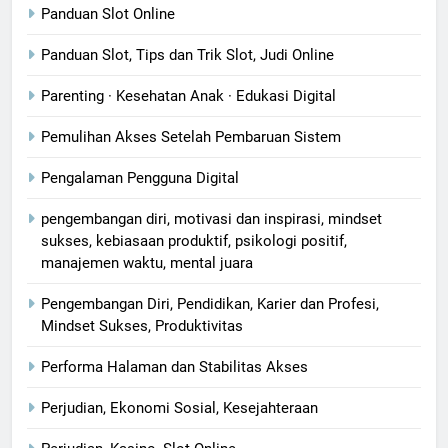
Panduan Slot Online
Panduan Slot, Tips dan Trik Slot, Judi Online
Parenting · Kesehatan Anak · Edukasi Digital
Pemulihan Akses Setelah Pembaruan Sistem
Pengalaman Pengguna Digital
pengembangan diri, motivasi dan inspirasi, mindset
sukses, kebiasaan produktif, psikologi positif,
manajemen waktu, mental juara
Pengembangan Diri, Pendidikan, Karier dan Profesi,
Mindset Sukses, Produktivitas
Performa Halaman dan Stabilitas Akses
Perjudian, Ekonomi Sosial, Kesejahteraan