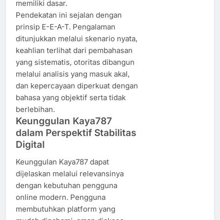
memiliki dasar.
Pendekatan ini sejalan dengan
prinsip E-E-A-T. Pengalaman
ditunjukkan melalui skenario nyata,
keahlian terlihat dari pembahasan
yang sistematis, otoritas dibangun
melalui analisis yang masuk akal,
dan kepercayaan diperkuat dengan
bahasa yang objektif serta tidak
berlebihan.
Keunggulan Kaya787
dalam Perspektif Stabilitas
Digital
Keunggulan Kaya787 dapat
dijelaskan melalui relevansinya
dengan kebutuhan pengguna
online modern. Pengguna
membutuhkan platform yang