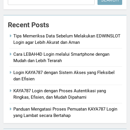
Recent Posts
Tips Memeriksa Data Sebelum Melakukan EDWINSLOT
Login agar Lebih Akurat dan Aman
Cara LEBAH4D Login melalui Smartphone dengan
Mudah dan Lebih Terarah
Login KAYA787 dengan Sistem Akses yang Fleksibel
dan Efisien
KAYA787 Login dengan Proses Autentikasi yang
Ringkas, Efisien, dan Mudah Dipahami
Panduan Mengatasi Proses Pemuatan KAYA787 Login
yang Lambat secara Bertahap