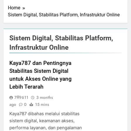
Home
Sistem Digital, Stabilitas Platform, Infrastruktur Online
Sistem Digital, Stabilitas Platform,
Infrastruktur Online
Kaya787 dan Pentingnya
Stabilitas Sistem Digital
untuk Akses Online yang
Lebih Terarah
7ff9611
3 months
ago
0
15 mins
Kaya787 dibahas melalui stabilitas
sistem digital, keamanan akses,
performa layanan, dan pengalaman