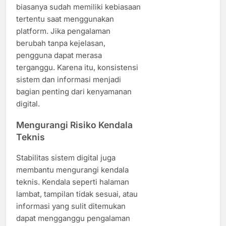
biasanya sudah memiliki kebiasaan
tertentu saat menggunakan
platform. Jika pengalaman
berubah tanpa kejelasan,
pengguna dapat merasa
terganggu. Karena itu, konsistensi
sistem dan informasi menjadi
bagian penting dari kenyamanan
digital.
Mengurangi Risiko Kendala
Teknis
Stabilitas sistem digital juga
membantu mengurangi kendala
teknis. Kendala seperti halaman
lambat, tampilan tidak sesuai, atau
informasi yang sulit ditemukan
dapat mengganggu pengalaman