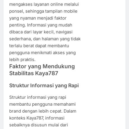
mengakses layanan online melalui
ponsel, sehingga tampilan mobile
yang nyaman menjadi faktor
penting. Informasi yang mudah
dibaca dari layar kecil, navigasi
sederhana, dan halaman yang tidak
terlalu berat dapat membantu
pengguna menikmati akses yang
lebih praktis.
Faktor yang Mendukung
Stabilitas Kaya787
Struktur Informasi yang Rapi
Struktur informasi yang rapi
membantu pengguna memahami
brand dengan lebih cepat. Dalam
konteks Kaya787, informasi
sebaiknya disusun mulai dari