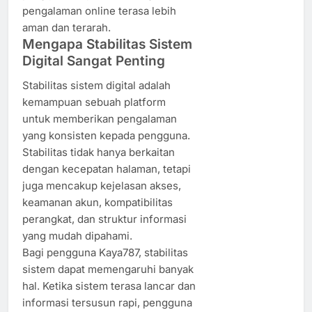
pengalaman online terasa lebih
aman dan terarah.
Mengapa Stabilitas Sistem
Digital Sangat Penting
Stabilitas sistem digital adalah
kemampuan sebuah platform
untuk memberikan pengalaman
yang konsisten kepada pengguna.
Stabilitas tidak hanya berkaitan
dengan kecepatan halaman, tetapi
juga mencakup kejelasan akses,
keamanan akun, kompatibilitas
perangkat, dan struktur informasi
yang mudah dipahami.
Bagi pengguna Kaya787, stabilitas
sistem dapat memengaruhi banyak
hal. Ketika sistem terasa lancar dan
informasi tersusun rapi, pengguna