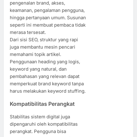
pengenalan brand, akses,
keamanan, pengalaman pengguna,
hingga pertanyaan umum. Susunan
seperti ini membuat pembaca tidak
merasa tersesat.
Dari sisi SEO, struktur yang rapi
juga membantu mesin pencari
memahami topik artikel.
Penggunaan heading yang logis,
keyword yang natural, dan
pembahasan yang relevan dapat
memperkuat brand keyword tanpa
harus melakukan keyword stuffing.
Kompatibilitas Perangkat
Stabilitas sistem digital juga
dipengaruhi oleh kompatibilitas
perangkat. Pengguna bisa