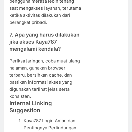
pengguna merasa lebih tenang
saat mengakses layanan, terutama
ketika aktivitas dilakukan dari
perangkat pribadi.
7. Apa yang harus dilakukan
jika akses Kaya787
mengalami kendala?
Periksa jaringan, coba muat ulang
halaman, gunakan browser
terbaru, bersihkan cache, dan
pastikan informasi akses yang
digunakan terlihat jelas serta
konsisten.
Internal Linking
Suggestion
Kaya787 Login Aman dan
Pentingnya Perlindungan