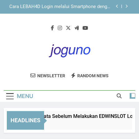
Skip
Login KAYA787 dengan Sistem Akses yang
to
Fleksibel dan Efisien
content
KAYA787 Login dengan Proses Autentikasi yang
Ringkas, Efisien, dan Mudah Dipahami
Tips Memeriksa Data Sebelum Melakukan
EDWINSLOT Login agar Lebih Akurat dan Aman
Cara LEBAH4D Login melalui Smartphone dengan
Mudah dan Lebih Terarah
Login KAYA787 dengan Sistem Akses yang
Fleksibel dan Efisien
Joguno
Dapatkan Inspirasi Fitness Dan Kesehatan
KAYA787 Login dengan Proses Autentikasi yang
NEWSLETTER
RANDOM NEWS
Ringkas, Efisien, dan Mudah Dipahami
Dari Joguno. Untuk Hidup Sehat Dan Aktif.
MENU
ps Memeriksa Data Sebelum Melakukan EDWINSLOT Login aga
HEADLINES
Weeks Ago