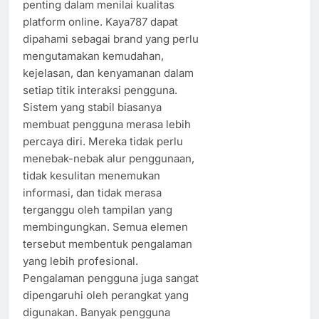
penting dalam menilai kualitas
platform online. Kaya787 dapat
dipahami sebagai brand yang perlu
mengutamakan kemudahan,
kejelasan, dan kenyamanan dalam
setiap titik interaksi pengguna.
Sistem yang stabil biasanya
membuat pengguna merasa lebih
percaya diri. Mereka tidak perlu
menebak-nebak alur penggunaan,
tidak kesulitan menemukan
informasi, dan tidak merasa
terganggu oleh tampilan yang
membingungkan. Semua elemen
tersebut membentuk pengalaman
yang lebih profesional.
Pengalaman pengguna juga sangat
dipengaruhi oleh perangkat yang
digunakan. Banyak pengguna