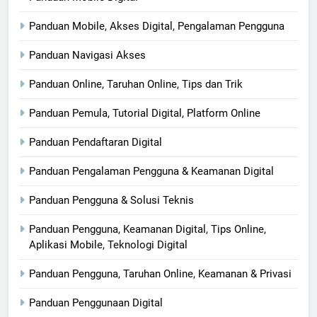
Panduan Mobile, Akses Digital, Pengalaman Pengguna
Panduan Navigasi Akses
Panduan Online, Taruhan Online, Tips dan Trik
Panduan Pemula, Tutorial Digital, Platform Online
Panduan Pendaftaran Digital
Panduan Pengalaman Pengguna & Keamanan Digital
Panduan Pengguna & Solusi Teknis
Panduan Pengguna, Keamanan Digital, Tips Online,
Aplikasi Mobile, Teknologi Digital
Panduan Pengguna, Taruhan Online, Keamanan & Privasi
Panduan Penggunaan Digital