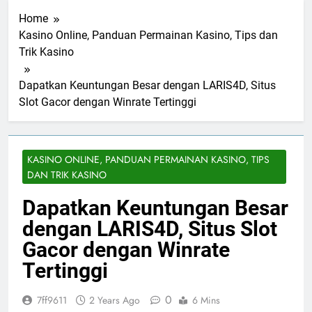
Home
Kasino Online, Panduan Permainan Kasino, Tips dan
Trik Kasino
Dapatkan Keuntungan Besar dengan LARIS4D, Situs
Slot Gacor dengan Winrate Tertinggi
KASINO ONLINE, PANDUAN PERMAINAN KASINO, TIPS
DAN TRIK KASINO
Dapatkan Keuntungan Besar
dengan LARIS4D, Situs Slot
Gacor dengan Winrate
Tertinggi
0
7ff9611
2 Years Ago
6 Mins