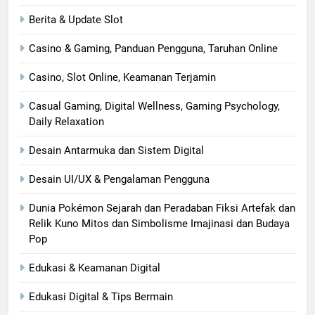
Berita & Update Slot
Casino & Gaming, Panduan Pengguna, Taruhan Online
Casino, Slot Online, Keamanan Terjamin
Casual Gaming, Digital Wellness, Gaming Psychology,
Daily Relaxation
Desain Antarmuka dan Sistem Digital
Desain UI/UX & Pengalaman Pengguna
Dunia Pokémon Sejarah dan Peradaban Fiksi Artefak dan
Relik Kuno Mitos dan Simbolisme Imajinasi dan Budaya
Pop
Edukasi & Keamanan Digital
Edukasi Digital & Tips Bermain