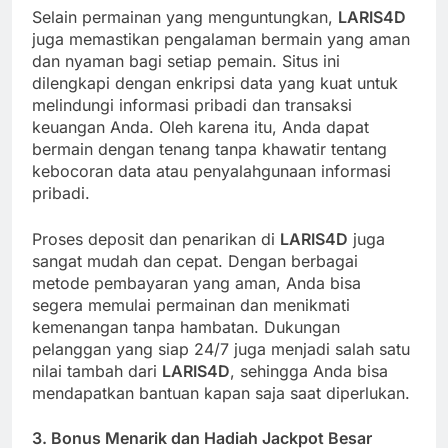
Selain permainan yang menguntungkan,
LARIS4D
juga memastikan pengalaman bermain yang aman
dan nyaman bagi setiap pemain. Situs ini
dilengkapi dengan enkripsi data yang kuat untuk
melindungi informasi pribadi dan transaksi
keuangan Anda. Oleh karena itu, Anda dapat
bermain dengan tenang tanpa khawatir tentang
kebocoran data atau penyalahgunaan informasi
pribadi.
Proses deposit dan penarikan di
LARIS4D
juga
sangat mudah dan cepat. Dengan berbagai
metode pembayaran yang aman, Anda bisa
segera memulai permainan dan menikmati
kemenangan tanpa hambatan. Dukungan
pelanggan yang siap 24/7 juga menjadi salah satu
nilai tambah dari
LARIS4D
, sehingga Anda bisa
mendapatkan bantuan kapan saja saat diperlukan.
3.
Bonus Menarik dan Hadiah Jackpot Besar