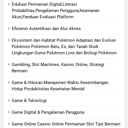
Edukasi Permainan Digital,Literasi
Probabilitas,Pengalaman Pengguna,Keamanan
Akun,Panduan Evaluasi Platform
Efisiensi Autentikasi dan Alur Akses
Ekosistem dan Habitat Pokémon Adaptasi dan Evolusi
Pokémon Pokémon Batu, Es, dan Tanah Studi
Lingkungan Dunia Pokémon Lore dan Biologi Pokémon
Gambling, Slot Machines, Kasino Online, Strategi
Bermain
Game & Hiburan Manajemen Waktu Keseimbangan
Hidup Produktivitas Kesehatan Mental
Game & Teknologi
Game Digital & Pengalaman Pengguna
Game Online Casino Online Permainan Slot Tips Bermain