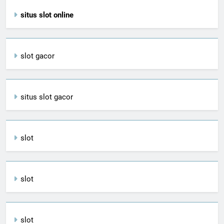
situs slot online
slot gacor
situs slot gacor
slot
slot
slot