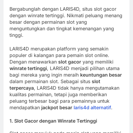
Bergabunglah dengan LARIS4D, situs slot gacor
dengan winrate tertinggi. Nikmati peluang menang
besar dengan permainan slot yang
menguntungkan dan tingkat kemenangan yang
tinggi.
LARIS4D merupakan platform yang semakin
populer di kalangan para pemain slot online.
Dengan menawarkan
slot gacor
yang memiliki
winrate tertinggi
, LARIS4D menjadi pilihan utama
bagi mereka yang ingin meraih
keuntungan besar
dalam permainan slot. Sebagai situs
slot
terpercaya
, LARIS4D tidak hanya mengutamakan
kualitas permainan, tetapi juga memberikan
peluang terbesar bagi para pemainnya untuk
mendapatkan
jackpot besar
laris4d alternatif
.
1.
Slot Gacor dengan Winrate Tertinggi