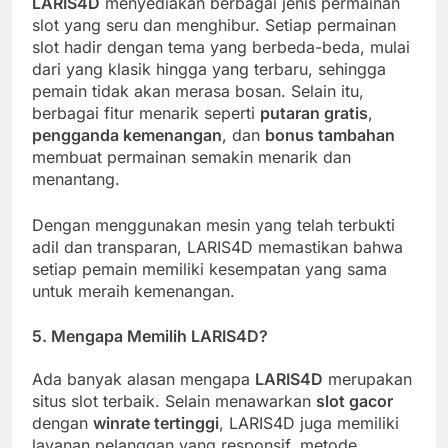
LARIS4D
menyediakan berbagai jenis permainan
slot yang seru dan menghibur. Setiap permainan
slot hadir dengan tema yang berbeda-beda, mulai
dari yang klasik hingga yang terbaru, sehingga
pemain tidak akan merasa bosan. Selain itu,
berbagai fitur menarik seperti
putaran gratis
,
pengganda kemenangan
, dan
bonus tambahan
membuat permainan semakin menarik dan
menantang.
Dengan menggunakan mesin yang telah terbukti
adil dan transparan, LARIS4D memastikan bahwa
setiap pemain memiliki kesempatan yang sama
untuk meraih kemenangan.
5.
Mengapa Memilih LARIS4D?
Ada banyak alasan mengapa
LARIS4D
merupakan
situs slot terbaik. Selain menawarkan
slot gacor
dengan
winrate tertinggi
, LARIS4D juga memiliki
layanan pelanggan yang responsif, metode