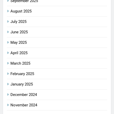
September 2025
August 2025
July 2025
June 2025
May 2025
April 2025
March 2025
February 2025
January 2025
December 2024
November 2024