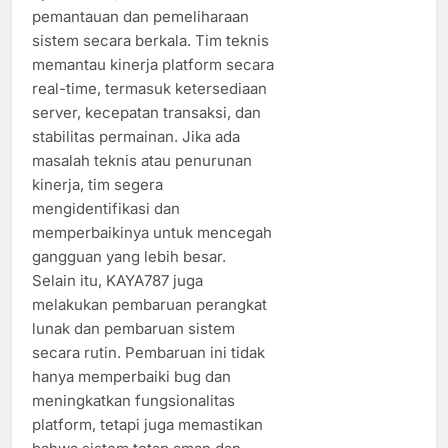
pemantauan dan pemeliharaan
sistem secara berkala. Tim teknis
memantau kinerja platform secara
real-time, termasuk ketersediaan
server, kecepatan transaksi, dan
stabilitas permainan. Jika ada
masalah teknis atau penurunan
kinerja, tim segera
mengidentifikasi dan
memperbaikinya untuk mencegah
gangguan yang lebih besar.
Selain itu, KAYA787 juga
melakukan pembaruan perangkat
lunak dan pembaruan sistem
secara rutin. Pembaruan ini tidak
hanya memperbaiki bug dan
meningkatkan fungsionalitas
platform, tetapi juga memastikan