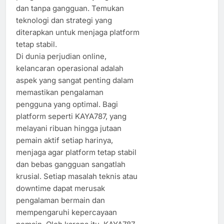
dan tanpa gangguan. Temukan
teknologi dan strategi yang
diterapkan untuk menjaga platform
tetap stabil.
Di dunia perjudian online,
kelancaran operasional adalah
aspek yang sangat penting dalam
memastikan pengalaman
pengguna yang optimal. Bagi
platform seperti KAYA787, yang
melayani ribuan hingga jutaan
pemain aktif setiap harinya,
menjaga agar platform tetap stabil
dan bebas gangguan sangatlah
krusial. Setiap masalah teknis atau
downtime dapat merusak
pengalaman bermain dan
mempengaruhi kepercayaan