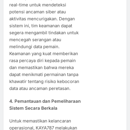
real-time untuk mendeteksi
potensi ancaman siber atau
aktivitas mencurigakan. Dengan
sistem ini, tim keamanan dapat
segera mengambil tindakan untuk
mencegah serangan atau
melindungi data pemain.
Keamanan yang kuat memberikan
rasa percaya diri kepada pemain
dan memastikan bahwa mereka
dapat menikmati permainan tanpa
khawatir tentang risiko kebocoran
data atau ancaman peretasan.
4.
Pemantauan dan Pemeliharaan
Sistem Secara Berkala
Untuk memastikan kelancaran
operasional, KAYA787 melakukan