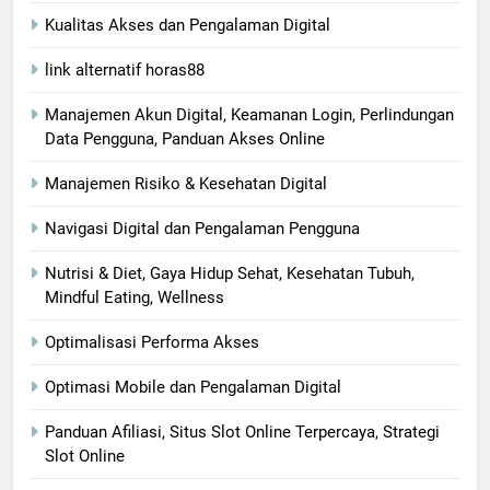
Kualitas Akses dan Pengalaman Digital
link alternatif horas88
Manajemen Akun Digital, Keamanan Login, Perlindungan
Data Pengguna, Panduan Akses Online
Manajemen Risiko & Kesehatan Digital
Navigasi Digital dan Pengalaman Pengguna
Nutrisi & Diet, Gaya Hidup Sehat, Kesehatan Tubuh,
Mindful Eating, Wellness
Optimalisasi Performa Akses
Optimasi Mobile dan Pengalaman Digital
Panduan Afiliasi, Situs Slot Online Terpercaya, Strategi
Slot Online