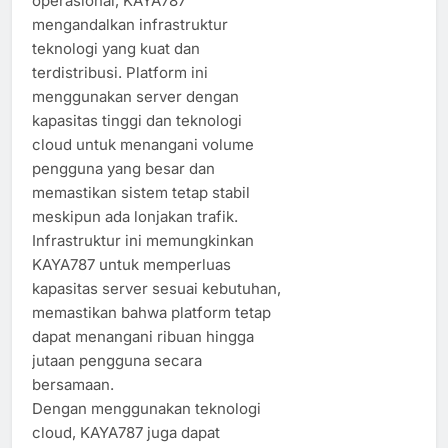
operasional, KAYA787
mengandalkan infrastruktur
teknologi yang kuat dan
terdistribusi. Platform ini
menggunakan server dengan
kapasitas tinggi dan teknologi
cloud untuk menangani volume
pengguna yang besar dan
memastikan sistem tetap stabil
meskipun ada lonjakan trafik.
Infrastruktur ini memungkinkan
KAYA787 untuk memperluas
kapasitas server sesuai kebutuhan,
memastikan bahwa platform tetap
dapat menangani ribuan hingga
jutaan pengguna secara
bersamaan.
Dengan menggunakan teknologi
cloud, KAYA787 juga dapat