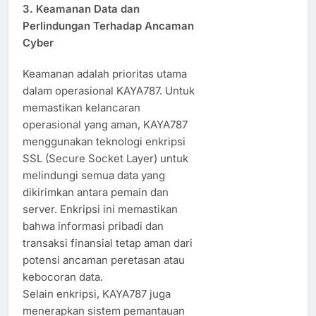
3.
Keamanan Data dan
Perlindungan Terhadap Ancaman
Cyber
Keamanan adalah prioritas utama
dalam operasional KAYA787. Untuk
memastikan kelancaran
operasional yang aman, KAYA787
menggunakan teknologi enkripsi
SSL (Secure Socket Layer) untuk
melindungi semua data yang
dikirimkan antara pemain dan
server. Enkripsi ini memastikan
bahwa informasi pribadi dan
transaksi finansial tetap aman dari
potensi ancaman peretasan atau
kebocoran data.
Selain enkripsi, KAYA787 juga
menerapkan sistem pemantauan