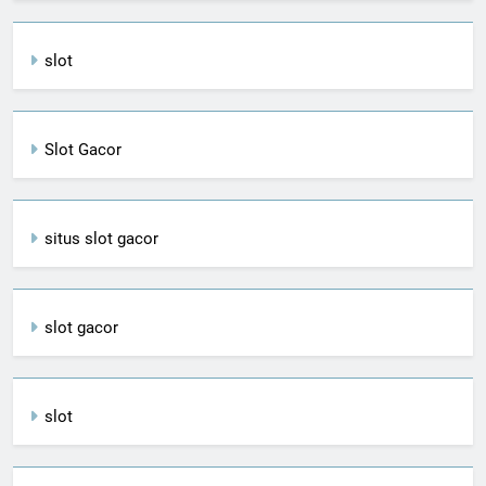
slot
Slot Gacor
situs slot gacor
slot gacor
slot