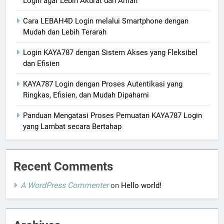
Login agar Lebih Akurat dan Aman
Cara LEBAH4D Login melalui Smartphone dengan
Mudah dan Lebih Terarah
Login KAYA787 dengan Sistem Akses yang Fleksibel
dan Efisien
KAYA787 Login dengan Proses Autentikasi yang
Ringkas, Efisien, dan Mudah Dipahami
Panduan Mengatasi Proses Pemuatan KAYA787 Login
yang Lambat secara Bertahap
Recent Comments
A WordPress Commenter
on
Hello world!