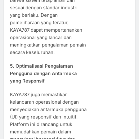
bahwa sistem tetap aman dan
sesuai dengan standar industri
yang berlaku. Dengan
pemeliharaan yang teratur,
KAYA787 dapat mempertahankan
operasional yang lancar dan
meningkatkan pengalaman pemain
secara keseluruhan.
5.
Optimalisasi Pengalaman
Pengguna dengan Antarmuka
yang Responsif
KAYA787 juga memastikan
kelancaran operasional dengan
menyediakan antarmuka pengguna
(UI) yang responsif dan intuitif.
Platform ini dirancang untuk
memudahkan pemain dalam