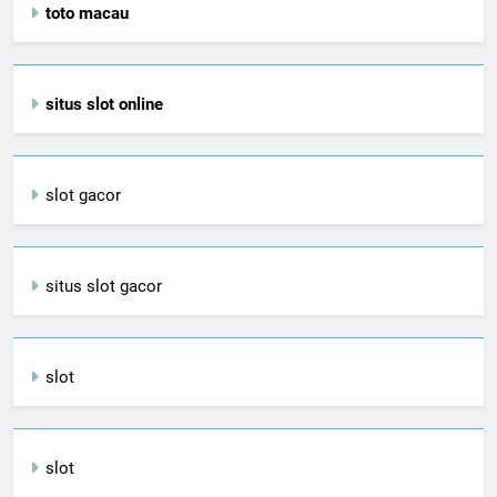
toto macau
situs slot online
slot gacor
situs slot gacor
slot
slot