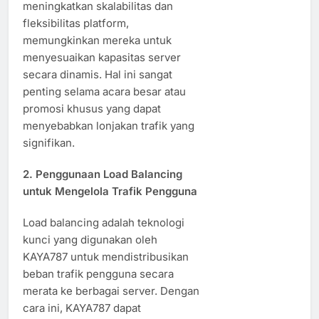
meningkatkan skalabilitas dan
fleksibilitas platform,
memungkinkan mereka untuk
menyesuaikan kapasitas server
secara dinamis. Hal ini sangat
penting selama acara besar atau
promosi khusus yang dapat
menyebabkan lonjakan trafik yang
signifikan.
2.
Penggunaan Load Balancing
untuk Mengelola Trafik Pengguna
Load balancing adalah teknologi
kunci yang digunakan oleh
KAYA787 untuk mendistribusikan
beban trafik pengguna secara
merata ke berbagai server. Dengan
cara ini, KAYA787 dapat