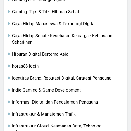
Gaming, Tips & Trik, Hiburan Sehat
Gaya Hidup Mahasiswa & Teknologi Digital
Gaya Hidup Sehat · Kesehatan Keluarga · Kebiasaan
Sehari-hari
Hiburan Digital Bertema Asia
horas88 login
Identitas Brand, Reputasi Digital, Strategi Pengguna
Indie Gaming & Game Development
Informasi Digital dan Pengalaman Pengguna
Infrastruktur & Manajemen Trafik
Infrastruktur Cloud, Keamanan Data, Teknologi