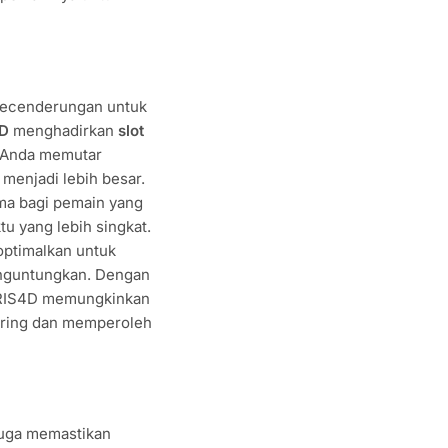
 kecenderungan untuk
D
menghadirkan
slot
li Anda memutar
menjadi lebih besar.
tama bagi pemain yang
u yang lebih singkat.
ioptimalkan untuk
nguntungkan. Dengan
 LARIS4D memungkinkan
ering dan memperoleh
uga memastikan