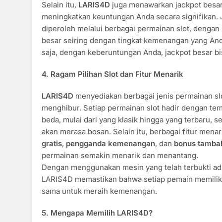
Selain itu,
LARIS4D
juga menawarkan jackpot besar
meningkatkan keuntungan Anda secara signifikan. J
diperoleh melalui berbagai permainan slot, dengan
besar seiring dengan tingkat kemenangan yang An
saja, dengan keberuntungan Anda, jackpot besar bis
4.
Ragam Pilihan Slot dan Fitur Menarik
LARIS4D
menyediakan berbagai jenis permainan sl
menghibur. Setiap permainan slot hadir dengan te
beda, mulai dari yang klasik hingga yang terbaru, 
akan merasa bosan. Selain itu, berbagai fitur menar
gratis
,
pengganda kemenangan
, dan
bonus tamba
permainan semakin menarik dan menantang.
Dengan menggunakan mesin yang telah terbukti adi
LARIS4D memastikan bahwa setiap pemain memilik
sama untuk meraih kemenangan.
5.
Mengapa Memilih LARIS4D?