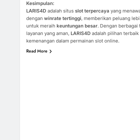
Kesimpulan:
LARIS4D
adalah situs
slot terpercaya
yang menaw
dengan
winrate tertinggi
, memberikan peluang lebi
untuk meraih
keuntungan besar
. Dengan berbagai 
layanan yang aman,
LARIS4D
adalah pilihan terbaik
kemenangan dalam permainan slot online.
Read More