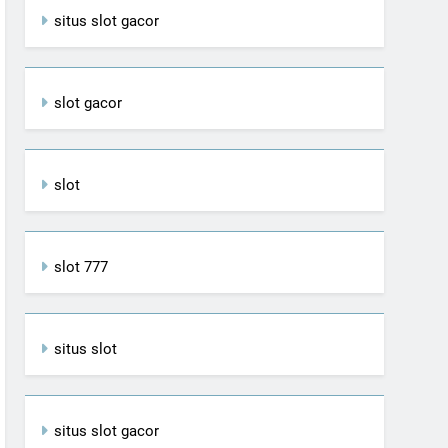
situs slot gacor
slot gacor
slot
slot 777
situs slot
situs slot gacor