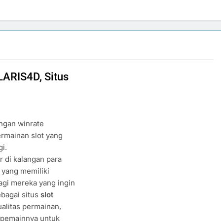
ARIS4D, Situs
ngan winrate
ermainan slot yang
i.
 di kalangan para
yang memiliki
agi mereka yang ingin
bagai situs
slot
alitas permainan,
a pemainnya untuk