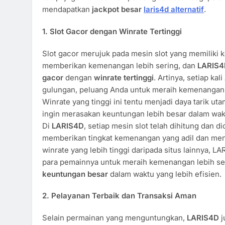
mendapatkan
jackpot besar
laris4d alternatif
.
1.
Slot Gacor dengan Winrate Tertinggi
Slot gacor merujuk pada mesin slot yang memiliki
memberikan kemenangan lebih sering, dan
LARIS4
gacor
dengan
winrate tertinggi
. Artinya, setiap ka
gulungan, peluang Anda untuk meraih kemenangan 
Winrate yang tinggi ini tentu menjadi daya tarik u
ingin merasakan keuntungan lebih besar dalam wakt
Di
LARIS4D
, setiap mesin slot telah dihitung dan d
memberikan tingkat kemenangan yang adil dan me
winrate yang lebih tinggi daripada situs lainnya,
para pemainnya untuk meraih kemenangan lebih s
keuntungan besar
dalam waktu yang lebih efisien.
2.
Pelayanan Terbaik dan Transaksi Aman
Selain permainan yang menguntungkan,
LARIS4D
j