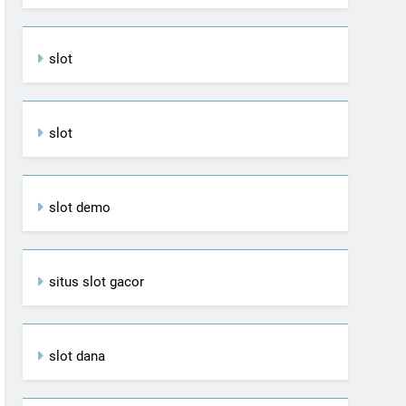
slot
slot
slot demo
situs slot gacor
slot dana