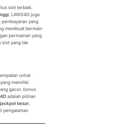
us slot terbaik.
inggi
, LARIS4D juga
de pembayaran yang
ang membuat bermain
ngan permainan yang
slot yang tak
empatan untuk
yang memiliki
yang gacor, bonus
S4D
adalah pilihan
jackpot besar
.
ti pengalaman