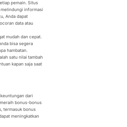
tiap pemain. Situs
k melindungi informasi
tu, Anda dapat
ocoran data atau
gat mudah dan cepat.
nda bisa segera
npa hambatan.
lah satu nilai tambah
tuan kapan saja saat
 keuntungan dari
k meraih bonus-bonus
s, termasuk bonus
 dapat meningkatkan