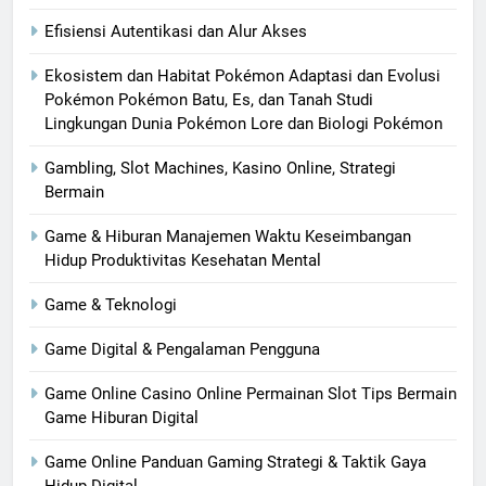
Efisiensi Autentikasi dan Alur Akses
Ekosistem dan Habitat Pokémon Adaptasi dan Evolusi
Pokémon Pokémon Batu, Es, dan Tanah Studi
Lingkungan Dunia Pokémon Lore dan Biologi Pokémon
Gambling, Slot Machines, Kasino Online, Strategi
Bermain
Game & Hiburan Manajemen Waktu Keseimbangan
Hidup Produktivitas Kesehatan Mental
Game & Teknologi
Game Digital & Pengalaman Pengguna
Game Online Casino Online Permainan Slot Tips Bermain
Game Hiburan Digital
Game Online Panduan Gaming Strategi & Taktik Gaya