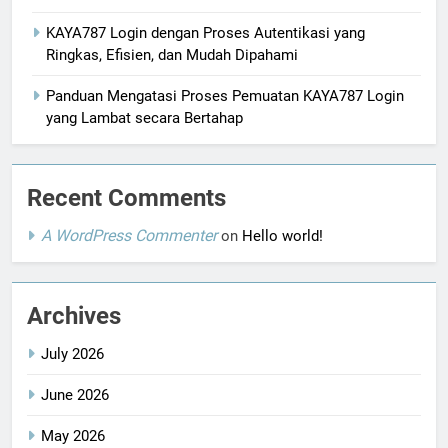
KAYA787 Login dengan Proses Autentikasi yang
Ringkas, Efisien, dan Mudah Dipahami
Panduan Mengatasi Proses Pemuatan KAYA787 Login
yang Lambat secara Bertahap
Recent Comments
A WordPress Commenter
on
Hello world!
Archives
July 2026
June 2026
May 2026