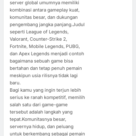
server global umumnya memiliki
kombinasi antara gameplay kuat,
komunitas besar, dan dukungan
pengembang jangka panjang.Judul
seperti League of Legends,
Valorant, Counter-Strike 2,
Fortnite, Mobile Legends, PUBG,
dan Apex Legends menjadi contoh
bagaimana sebuah game bisa
bertahan dan tetap penuh pemain
meskipun usia rilisnya tidak lagi
baru.
Bagi kamu yang ingin terjun lebih
serius ke ranah kompetitif, memilih
salah satu dari game-game
tersebut adalah langkah yang
tepat.Komunitasnya besar,
servernya hidup, dan peluang
untuk berkembang sebagai pemain