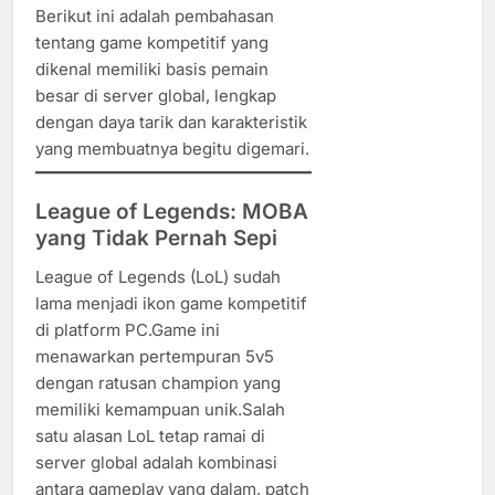
Berikut ini adalah pembahasan
tentang game kompetitif yang
dikenal memiliki basis pemain
besar di server global, lengkap
dengan daya tarik dan karakteristik
yang membuatnya begitu digemari.
League of Legends: MOBA
yang Tidak Pernah Sepi
League of Legends (LoL) sudah
lama menjadi ikon game kompetitif
di platform PC.Game ini
menawarkan pertempuran 5v5
dengan ratusan champion yang
memiliki kemampuan unik.Salah
satu alasan LoL tetap ramai di
server global adalah kombinasi
antara gameplay yang dalam, patch