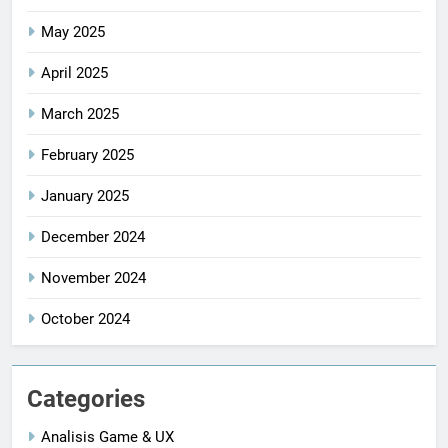
May 2025
April 2025
March 2025
February 2025
January 2025
December 2024
November 2024
October 2024
Categories
Analisis Game & UX