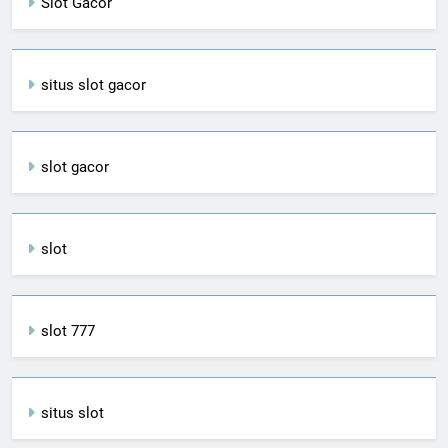
Slot Gacor
situs slot gacor
slot gacor
slot
slot 777
situs slot