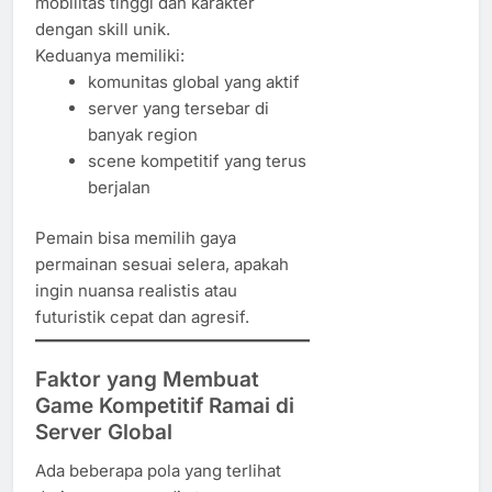
mobilitas tinggi dan karakter
dengan skill unik.
Keduanya memiliki:
komunitas global yang aktif
server yang tersebar di
banyak region
scene kompetitif yang terus
berjalan
Pemain bisa memilih gaya
permainan sesuai selera, apakah
ingin nuansa realistis atau
futuristik cepat dan agresif.
Faktor yang Membuat
Game Kompetitif Ramai di
Server Global
Ada beberapa pola yang terlihat