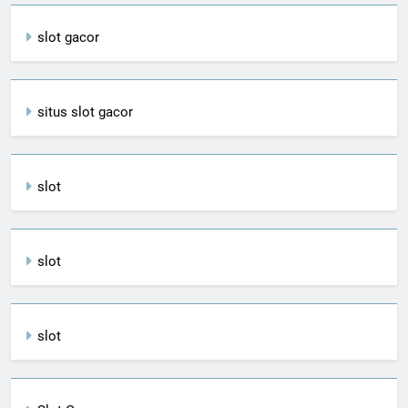
slot gacor
situs slot gacor
slot
slot
slot