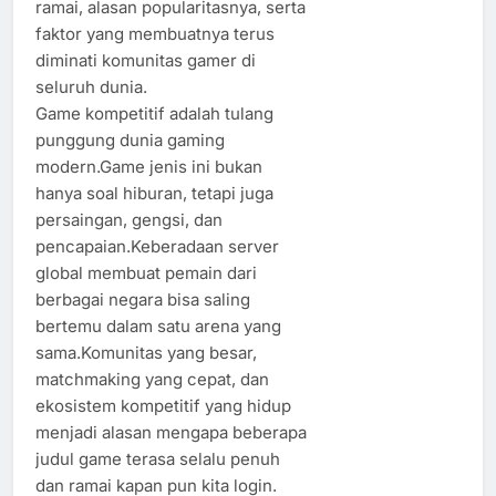
ramai, alasan popularitasnya, serta
faktor yang membuatnya terus
diminati komunitas gamer di
seluruh dunia.
Game kompetitif adalah tulang
punggung dunia gaming
modern.Game jenis ini bukan
hanya soal hiburan, tetapi juga
persaingan, gengsi, dan
pencapaian.Keberadaan server
global membuat pemain dari
berbagai negara bisa saling
bertemu dalam satu arena yang
sama.Komunitas yang besar,
matchmaking yang cepat, dan
ekosistem kompetitif yang hidup
menjadi alasan mengapa beberapa
judul game terasa selalu penuh
dan ramai kapan pun kita login.