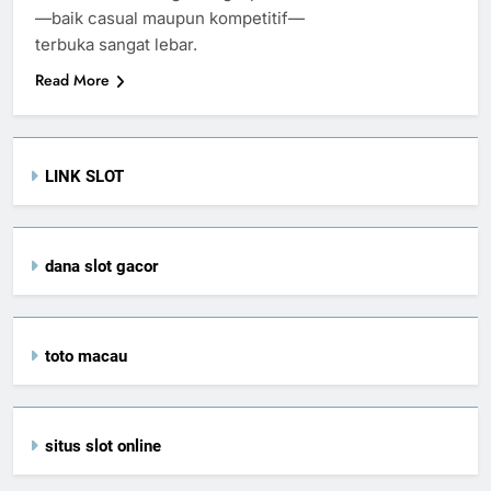
—baik casual maupun kompetitif—
terbuka sangat lebar.
Read More
LINK SLOT
dana slot gacor
toto macau
situs slot online