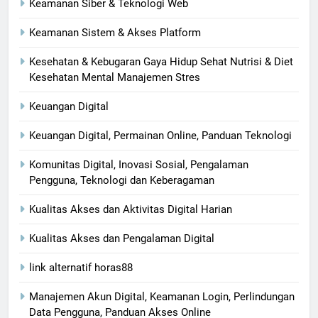
Keamanan Siber & Teknologi Web
Keamanan Sistem & Akses Platform
Kesehatan & Kebugaran Gaya Hidup Sehat Nutrisi & Diet
Kesehatan Mental Manajemen Stres
Keuangan Digital
Keuangan Digital, Permainan Online, Panduan Teknologi
Komunitas Digital, Inovasi Sosial, Pengalaman
Pengguna, Teknologi dan Keberagaman
Kualitas Akses dan Aktivitas Digital Harian
Kualitas Akses dan Pengalaman Digital
link alternatif horas88
Manajemen Akun Digital, Keamanan Login, Perlindungan
Data Pengguna, Panduan Akses Online