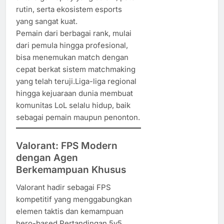
rutin, serta ekosistem esports
yang sangat kuat.
Pemain dari berbagai rank, mulai
dari pemula hingga profesional,
bisa menemukan match dengan
cepat berkat sistem matchmaking
yang telah teruji.Liga-liga regional
hingga kejuaraan dunia membuat
komunitas LoL selalu hidup, baik
sebagai pemain maupun penonton.
Valorant: FPS Modern
dengan Agen
Berkemampuan Khusus
Valorant hadir sebagai FPS
kompetitif yang menggabungkan
elemen taktis dan kemampuan
hero-based.Pertandingan 5v5