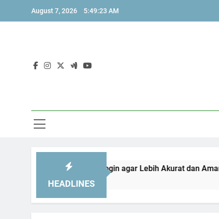
Skip
August 7, 2026
5:49:24 AM
to
content
Jo
Dapatkan I
an EDWINSLOT Login agar Lebih Akurat dan Aman
Cara
2 Wee
HEADLINES