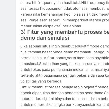
antara hit frequency dan hasil total.Hit frequency 
sesi terasa hidup,namun tidak otomatis membuat has
karena nilai kemenangan kecil bisa saja tidak menut
sesi.Penjelasan seperti ini memperkuat literasi prob
menurunkan ekspektasi berlebihan.
3) Fitur yang membantu proses b
demo dan simulasi
Jika sebuah situs ingin disebut edukatif,mode demo
nilai tambah besar.Mode demo membantu penggun
permainan,alur fitur bonus,serta membaca paytable
emosional.Sesi latihan yang baik seharusnya men
untuk fokus pada pemahaman mekanisme,misalnya
tertentu aktif,bagaimana pengali bekerja,dan apa k
volatilitas yang berbeda.
Untuk membuat proses belajar lebih objektif,pende
cocok dipadukan dengan pencatatan sederhana.Cat
putaran,durasi,total biaya,dan total hasil dalam be
untuk memprediksi angka berikutnya,melainkan un