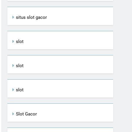
situs slot gacor
slot
slot
slot
Slot Gacor