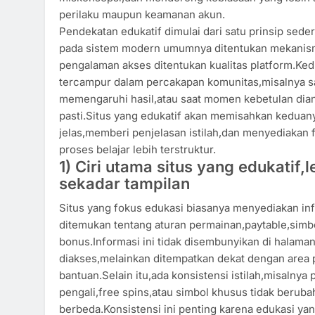
perilaku maupun keamanan akun.
Pendekatan edukatif dimulai dari satu prinsip sede
pada sistem modern umumnya ditentukan mekanis
pengalaman akses ditentukan kualitas platform.Ke
tercampur dalam percakapan komunitas,misalnya sa
memengaruhi hasil,atau saat momen kebetulan dia
pasti.Situs yang edukatif akan memisahkan kedua
jelas,memberi penjelasan istilah,dan menyediakan 
proses belajar lebih terstruktur.
1) Ciri utama situs yang edukatif,l
sekadar tampilan
Situs yang fokus edukasi biasanya menyediakan i
ditemukan tentang aturan permainan,paytable,simbol
bonus.Informasi ini tidak disembunyikan di halaman 
diakses,melainkan ditempatkan dekat dengan area 
bantuan.Selain itu,ada konsistensi istilah,misalnya
pengali,free spins,atau simbol khusus tidak berub
berbeda.Konsistensi ini penting karena edukasi yan