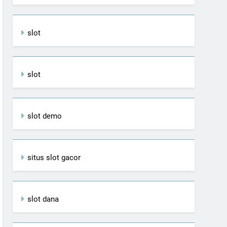
slot
slot
slot demo
situs slot gacor
slot dana