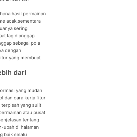
rhana:hasil permainan
me acak,sementara
duanya sering
at lag dianggap
nggap sebagai pola
nya dengan
fitur yang membuat
ebih dari
nformasi yang mudah
,dan cara kerja fitur
terpisah yang sulit
permainan atau pusat
 penjelasan tentang
ah-ubah di halaman
g baik selalu