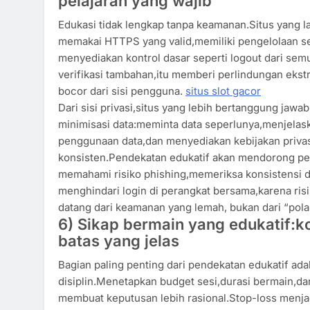
pelajaran yang wajib
Edukasi tidak lengkap tanpa keamanan.Situs yang la
memakai HTTPS yang valid,memiliki pengelolaan se
menyediakan kontrol dasar seperti logout dari sem
verifikasi tambahan,itu memberi perlindungan ekstr
bocor dari sisi pengguna.
situs slot gacor
Dari sisi privasi,situs yang lebih bertanggung jaw
minimisasi data:meminta data seperlunya,menjelas
penggunaan data,dan menyediakan kebijakan priva
konsisten.Pendekatan edukatif akan mendorong p
memahami risiko phishing,memeriksa konsistensi 
menghindari login di perangkat bersama,karena risi
datang dari keamanan yang lemah, bukan dari “pola
6) Sikap bermain yang edukatif:ko
batas yang jelas
Bagian paling penting dari pendekatan edukatif ada
disiplin.Menetapkan budget sesi,durasi bermain,da
membuat keputusan lebih rasional.Stop-loss menja