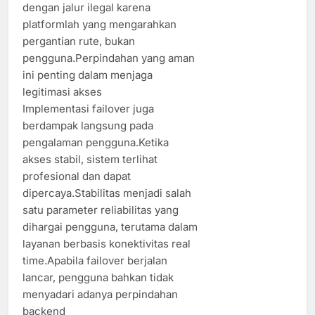
dengan jalur ilegal karena
platformlah yang mengarahkan
pergantian rute, bukan
pengguna.Perpindahan yang aman
ini penting dalam menjaga
legitimasi akses
Implementasi failover juga
berdampak langsung pada
pengalaman pengguna.Ketika
akses stabil, sistem terlihat
profesional dan dapat
dipercaya.Stabilitas menjadi salah
satu parameter reliabilitas yang
dihargai pengguna, terutama dalam
layanan berbasis konektivitas real
time.Apabila failover berjalan
lancar, pengguna bahkan tidak
menyadari adanya perpindahan
backend