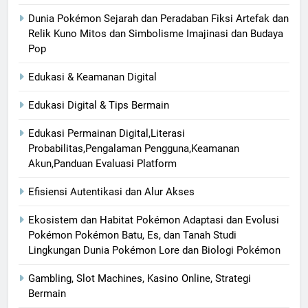
Dunia Pokémon Sejarah dan Peradaban Fiksi Artefak dan
Relik Kuno Mitos dan Simbolisme Imajinasi dan Budaya
Pop
Edukasi & Keamanan Digital
Edukasi Digital & Tips Bermain
Edukasi Permainan Digital,Literasi
Probabilitas,Pengalaman Pengguna,Keamanan
Akun,Panduan Evaluasi Platform
Efisiensi Autentikasi dan Alur Akses
Ekosistem dan Habitat Pokémon Adaptasi dan Evolusi
Pokémon Pokémon Batu, Es, dan Tanah Studi
Lingkungan Dunia Pokémon Lore dan Biologi Pokémon
Gambling, Slot Machines, Kasino Online, Strategi
Bermain