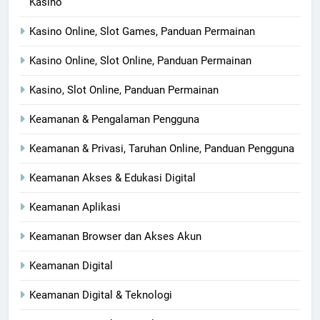
Kasino
Kasino Online, Slot Games, Panduan Permainan
Kasino Online, Slot Online, Panduan Permainan
Kasino, Slot Online, Panduan Permainan
Keamanan & Pengalaman Pengguna
Keamanan & Privasi, Taruhan Online, Panduan Pengguna
Keamanan Akses & Edukasi Digital
Keamanan Aplikasi
Keamanan Browser dan Akses Akun
Keamanan Digital
Keamanan Digital & Teknologi