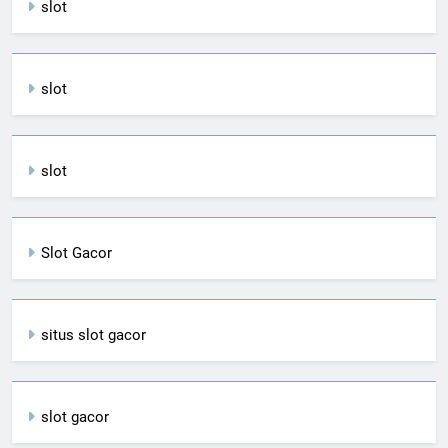
slot
slot
slot
Slot Gacor
situs slot gacor
slot gacor