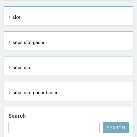
slot
situs slot gacor
situs slot
situs slot gacor hari ini
Search
SEARCH