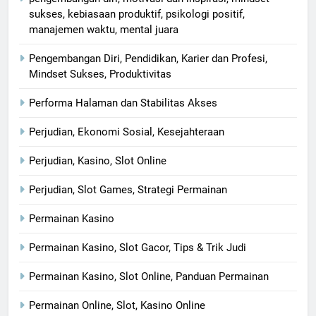
sukses, kebiasaan produktif, psikologi positif,
manajemen waktu, mental juara
Pengembangan Diri, Pendidikan, Karier dan Profesi,
Mindset Sukses, Produktivitas
Performa Halaman dan Stabilitas Akses
Perjudian, Ekonomi Sosial, Kesejahteraan
Perjudian, Kasino, Slot Online
Perjudian, Slot Games, Strategi Permainan
Permainan Kasino
Permainan Kasino, Slot Gacor, Tips & Trik Judi
Permainan Kasino, Slot Online, Panduan Permainan
Permainan Online, Slot, Kasino Online