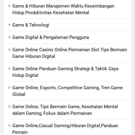
Game & Hiburan Manajemen Waktu Keseimbangan
Hidup Produktivitas Kesehatan Mental
Game & Teknologi
Game Digital & Pengalaman Pengguna
Game Online Casino Online Permainan Slot Tips Bermain
Game Hiburan Digital
Game Online Panduan Gaming Strategi & Taktik Gaya
Hidup Digital
Game Online, Esports, Competitive Gaming, Tren Game
Global
Game Online, Tips Bermain Game, Kesehatan Mental
dalam Gaming, Fokus dalam Permainan
Game Online,Casual Gaming,Hiburan Digital,Panduan
Pemain