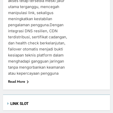
akses tetap tersedia meski jalur
utama terganggu, mencegah
manipulasi link, sekaligus
meningkatkan kestabilan
pengalaman pengguna.Dengan
integrasi DNS resilien, CDN
terdistribusi, sertifikat cadangan,
dan health check berkelanjutan,
failover otomatis menjadi bukti
kesiapan teknis platform dalam
menghadapi gangguan jaringan
tanpa mengorbankan keamanan
atau kepercayaan pengguna
Read More
LINK SLOT