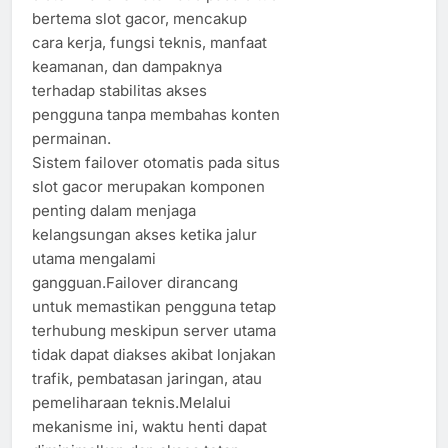
bertema slot gacor, mencakup
cara kerja, fungsi teknis, manfaat
keamanan, dan dampaknya
terhadap stabilitas akses
pengguna tanpa membahas konten
permainan.
Sistem failover otomatis pada situs
slot gacor merupakan komponen
penting dalam menjaga
kelangsungan akses ketika jalur
utama mengalami
gangguan.Failover dirancang
untuk memastikan pengguna tetap
terhubung meskipun server utama
tidak dapat diakses akibat lonjakan
trafik, pembatasan jaringan, atau
pemeliharaan teknis.Melalui
mekanisme ini, waktu henti dapat