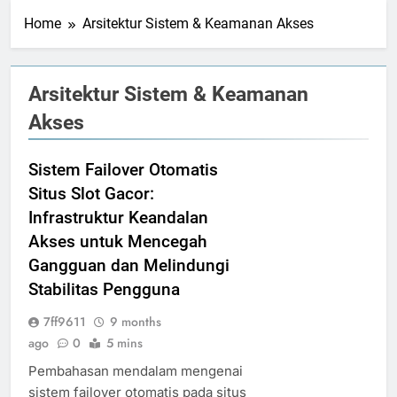
Home
Arsitektur Sistem & Keamanan Akses
Arsitektur Sistem & Keamanan
Akses
Sistem Failover Otomatis
Situs Slot Gacor:
Infrastruktur Keandalan
Akses untuk Mencegah
Gangguan dan Melindungi
Stabilitas Pengguna
7ff9611
9 months
ago
0
5 mins
Pembahasan mendalam mengenai
sistem failover otomatis pada situs