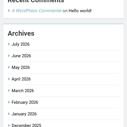
Recent Comments
A WordPress Commenter
on
Hello world!
Archives
July 2026
June 2026
May 2026
April 2026
March 2026
February 2026
January 2026
December 2025