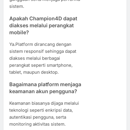
sistem.
Apakah Champion4D dapat
diakses melalui perangkat
mobile?
Ya.Platform dirancang dengan
sistem responsif sehingga dapat
diakses melalui berbagai
perangkat seperti smartphone,
tablet, maupun desktop.
Bagaimana platform menjaga
keamanan akun pengguna?
Keamanan biasanya dijaga melalui
teknologi seperti enkripsi data,
autentikasi pengguna, serta
monitoring aktivitas sistem.