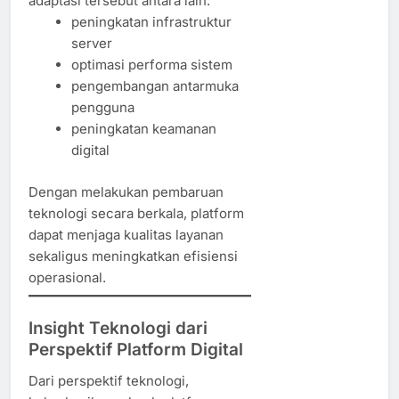
adaptasi tersebut antara lain:
peningkatan infrastruktur
server
optimasi performa sistem
pengembangan antarmuka
pengguna
peningkatan keamanan
digital
Dengan melakukan pembaruan
teknologi secara berkala, platform
dapat menjaga kualitas layanan
sekaligus meningkatkan efisiensi
operasional.
Insight Teknologi dari
Perspektif Platform Digital
Dari perspektif teknologi,