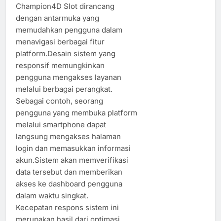
Champion4D Slot dirancang
dengan antarmuka yang
memudahkan pengguna dalam
menavigasi berbagai fitur
platform.Desain sistem yang
responsif memungkinkan
pengguna mengakses layanan
melalui berbagai perangkat.
Sebagai contoh, seorang
pengguna yang membuka platform
melalui smartphone dapat
langsung mengakses halaman
login dan memasukkan informasi
akun.Sistem akan memverifikasi
data tersebut dan memberikan
akses ke dashboard pengguna
dalam waktu singkat.
Kecepatan respons sistem ini
merupakan hasil dari optimasi