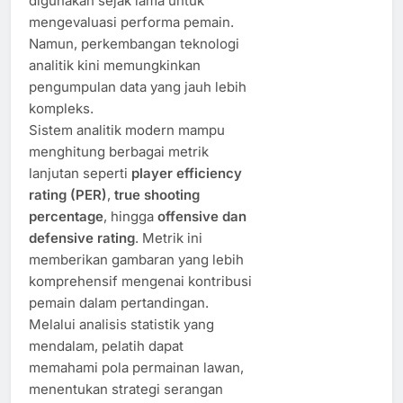
digunakan sejak lama untuk
mengevaluasi performa pemain.
Namun, perkembangan teknologi
analitik kini memungkinkan
pengumpulan data yang jauh lebih
kompleks.
Sistem analitik modern mampu
menghitung berbagai metrik
lanjutan seperti
player efficiency
rating (PER)
,
true shooting
percentage
, hingga
offensive dan
defensive rating
. Metrik ini
memberikan gambaran yang lebih
komprehensif mengenai kontribusi
pemain dalam pertandingan.
Melalui analisis statistik yang
mendalam, pelatih dapat
memahami pola permainan lawan,
menentukan strategi serangan