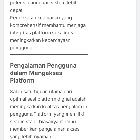
potensi gangguan sistem lebih
cepat.
Pendekatan keamanan yang
komprehensif membantu menjaga
integritas platform sekaligus
meningkatkan kepercayaan
pengguna.
Pengalaman Pengguna
dalam Mengakses
Platform
Salah satu tujuan utama dari
optimalisasi platform digital adalah
meningkatkan kualitas pengalaman
pengguna.Platform yang memiliki
sistem stabil biasanya mampu
memberikan pengalaman akses
yang lebih nyaman.