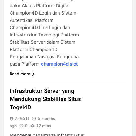
Jalur Akses Platform Digital
Champion4D Login dan Sistem
Autentikasi Platform
Champion4D Link Login dan
Infrastruktur Teknologi Platform
Stabilitas Server dalam Sistem
Platform Champion4D
Pengalaman Navigasi Pengguna
pada Platform
champion4d slot
Read More
Infrastruktur Server yang
Mendukung Stabilitas Situs
Togel4D
7ff9611
5 months
ago
0
12 mins
Mengenal bagaimana infrastruktur