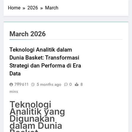
Home
2026
March
March 2026
Teknologi Analitik dalam
Dunia Basket: Transformasi
Strategi dan Performa di Era
Data
7ff9611
5 months ago
0
8
mins
Teknologi
Analitik yang
Digunakan
dalam Dunia