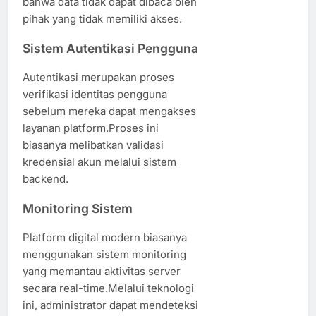
bahwa data tidak dapat dibaca oleh
pihak yang tidak memiliki akses.
Sistem Autentikasi Pengguna
Autentikasi merupakan proses
verifikasi identitas pengguna
sebelum mereka dapat mengakses
layanan platform.Proses ini
biasanya melibatkan validasi
kredensial akun melalui sistem
backend.
Monitoring Sistem
Platform digital modern biasanya
menggunakan sistem monitoring
yang memantau aktivitas server
secara real-time.Melalui teknologi
ini, administrator dapat mendeteksi