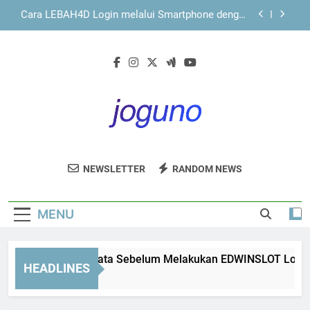
Skip
Login KAYA787 dengan Sistem Akses yang
to
Fleksibel dan Efisien
content
KAYA787 Login dengan Proses Autentikasi yang
Ringkas, Efisien, dan Mudah Dipahami
Tips Memeriksa Data Sebelum Melakukan
EDWINSLOT Login agar Lebih Akurat dan Aman
Cara LEBAH4D Login melalui Smartphone dengan
Mudah dan Lebih Terarah
Login KAYA787 dengan Sistem Akses yang
Fleksibel dan Efisien
Joguno
Dapatkan Inspirasi Fitness Dan Kesehatan
KAYA787 Login dengan Proses Autentikasi yang
NEWSLETTER
RANDOM NEWS
Ringkas, Efisien, dan Mudah Dipahami
Dari Joguno. Untuk Hidup Sehat Dan Aktif.
MENU
ps Memeriksa Data Sebelum Melakukan EDWINSLOT Login aga
HEADLINES
eeks Ago