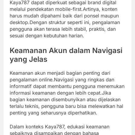
Kaya787 dapat diperkuat sebagai brand digital
melalui pendekatan mobile-first.Artinya, konten
harus mudah dipahami baik dari ponsel maupun
desktop.Dengan struktur seperti ini, pengalaman
pengguna akan terasa lebih stabil, praktis, dan
sesuai dengan kebutuhan harian.
Keamanan Akun dalam Navigasi
yang Jelas
Keamanan akun menjadi bagian penting dari
pengalaman online.Navigasi yang ringkas dan
informatif dapat membantu pengguna menemukan
informasi keamanan dengan lebih cepat.Jika
bagian keamanan disembunyikan atau dijelaskan
terlalu teknis, pengguna baru bisa melewatkan hal
penting yang seharusnya diperhatikan.
Dalam konteks Kaya787, edukasi keamanan
sebaiknya disampaikan dengan bahasa