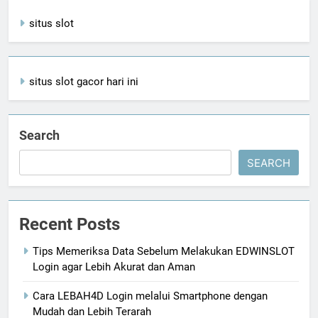
situs slot
situs slot gacor hari ini
Search
SEARCH
Recent Posts
Tips Memeriksa Data Sebelum Melakukan EDWINSLOT
Login agar Lebih Akurat dan Aman
Cara LEBAH4D Login melalui Smartphone dengan
Mudah dan Lebih Terarah