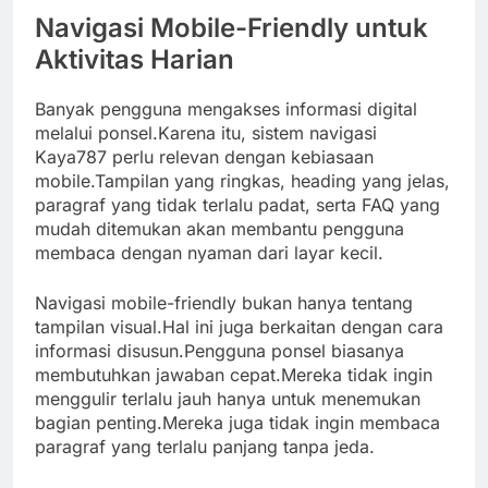
Navigasi Mobile-Friendly untuk
Aktivitas Harian
Banyak pengguna mengakses informasi digital
melalui ponsel.Karena itu, sistem navigasi
Kaya787 perlu relevan dengan kebiasaan
mobile.Tampilan yang ringkas, heading yang jelas,
paragraf yang tidak terlalu padat, serta FAQ yang
mudah ditemukan akan membantu pengguna
membaca dengan nyaman dari layar kecil.
Navigasi mobile-friendly bukan hanya tentang
tampilan visual.Hal ini juga berkaitan dengan cara
informasi disusun.Pengguna ponsel biasanya
membutuhkan jawaban cepat.Mereka tidak ingin
menggulir terlalu jauh hanya untuk menemukan
bagian penting.Mereka juga tidak ingin membaca
paragraf yang terlalu panjang tanpa jeda.