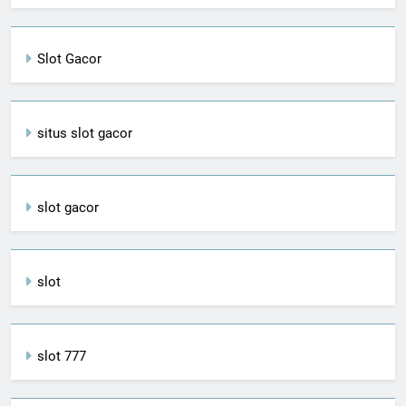
Slot Gacor
situs slot gacor
slot gacor
slot
slot 777