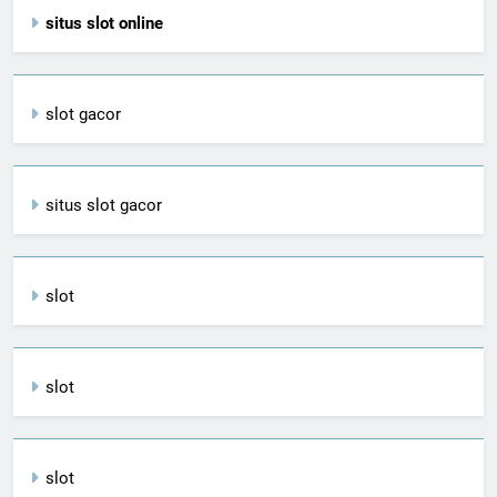
situs slot online
slot gacor
situs slot gacor
slot
slot
slot