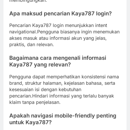
Apa maksud pencarian Kaya787 login?
Pencarian Kaya787 login menunjukkan intent
navigational.Pengguna biasanya ingin menemukan
akses masuk atau informasi akun yang jelas,
praktis, dan relevan.
Bagaimana cara mengenali informasi
Kaya787 yang relevan?
Pengguna dapat memperhatikan konsistensi nama
brand, struktur halaman, kejelasan bahasa, serta
kesesuaian isi dengan kebutuhan
pencarian.Hindari informasi yang terlalu banyak
klaim tanpa penjelasan.
Apakah navigasi mobile-friendly penting
untuk Kaya787?