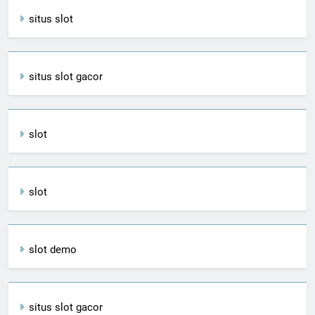
situs slot
situs slot gacor
slot
slot
slot demo
situs slot gacor