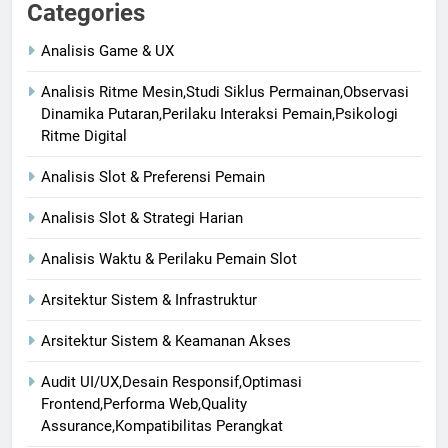
Categories
Analisis Game & UX
Analisis Ritme Mesin,Studi Siklus Permainan,Observasi
Dinamika Putaran,Perilaku Interaksi Pemain,Psikologi
Ritme Digital
Analisis Slot & Preferensi Pemain
Analisis Slot & Strategi Harian
Analisis Waktu & Perilaku Pemain Slot
Arsitektur Sistem & Infrastruktur
Arsitektur Sistem & Keamanan Akses
Audit UI/UX,Desain Responsif,Optimasi
Frontend,Performa Web,Quality
Assurance,Kompatibilitas Perangkat