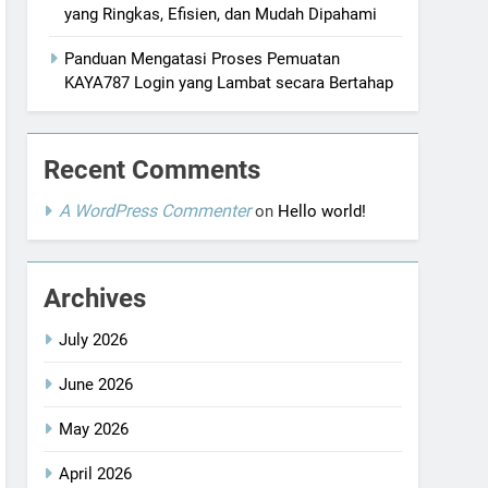
yang Ringkas, Efisien, dan Mudah Dipahami
Panduan Mengatasi Proses Pemuatan
KAYA787 Login yang Lambat secara Bertahap
Recent Comments
A WordPress Commenter
on
Hello world!
Archives
July 2026
June 2026
May 2026
April 2026