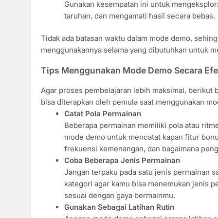
Gunakan kesempatan ini untuk mengeksploras
taruhan, dan mengamati hasil secara bebas.
Tidak ada batasan waktu dalam mode demo, sehin
menggunakannya selama yang dibutuhkan untuk m
Tips Menggunakan Mode Demo Secara Efek
Agar proses pembelajaran lebih maksimal, berikut 
bisa diterapkan oleh pemula saat menggunakan mo
Catat Pola Permainan
Beberapa permainan memiliki pola atau ritm
mode demo untuk mencatat kapan fitur bonu
frekuensi kemenangan, dan bagaimana penga
Coba Beberapa Jenis Permainan
Jangan terpaku pada satu jenis permainan sa
kategori agar kamu bisa menemukan jenis p
sesuai dengan gaya bermainmu.
Gunakan Sebagai Latihan Rutin