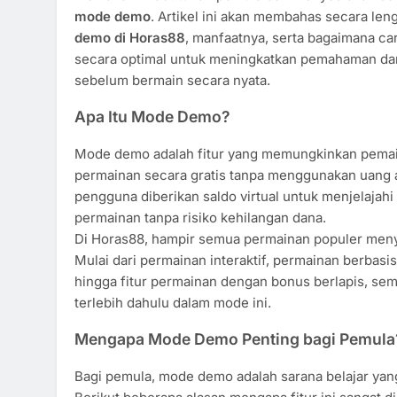
mode demo
. Artikel ini akan membahas secara le
demo di Horas88
, manfaatnya, serta bagaimana 
secara optimal untuk meningkatkan pemahaman dan
sebelum bermain secara nyata.
Apa Itu Mode Demo?
Mode demo adalah fitur yang memungkinkan pema
permainan secara gratis tanpa menggunakan uang a
pengguna diberikan saldo virtual untuk menjelajahi
permainan tanpa risiko kehilangan dana.
Di Horas88, hampir semua permainan populer me
Mulai dari permainan interaktif, permainan berbasi
hingga fitur permainan dengan bonus berlapis, se
terlebih dahulu dalam mode ini.
Mengapa Mode Demo Penting bagi Pemula
Bagi pemula, mode demo adalah sarana belajar yan