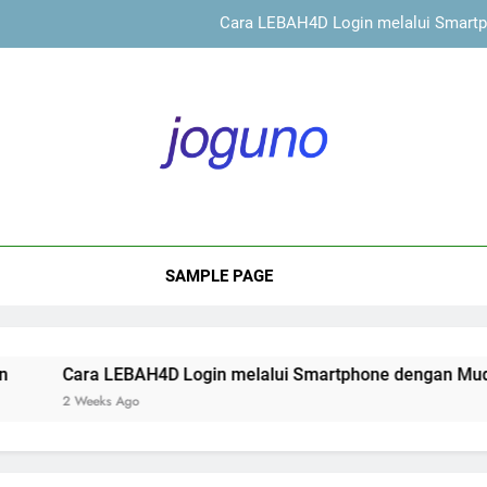
Cara LEBAH4D Login melalui Smartp
Login KAYA787 dengan Si
KAYA787 Login dengan Proses Autentikasi yang
Tips Memeriksa Data Sebelum Melakukan EDWINSLO
guno
Cara LEBAH4D Login melalui Smartp
nspirasi Fitness Dan Kesehatan Dari Joguno. Untuk Hidup Seha
Login KAYA787 dengan Si
SAMPLE PAGE
KAYA787 Login dengan Proses Autentikasi yang
 LEBAH4D Login melalui Smartphone dengan Mudah dan Lebih
ks Ago