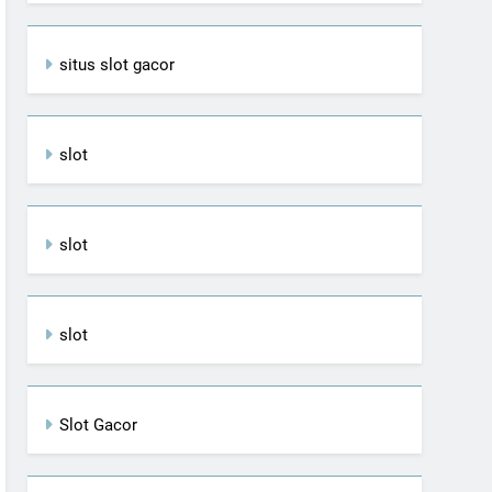
situs slot gacor
slot
slot
slot
Slot Gacor