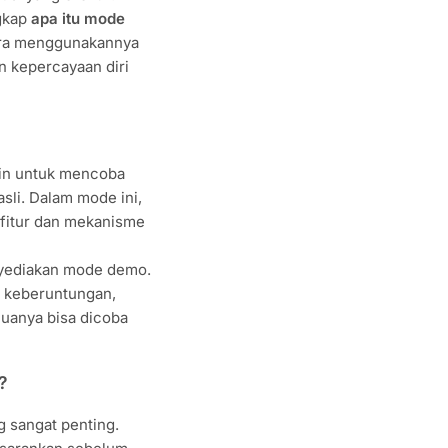
ngkap
apa itu mode
cara menggunakannya
 kepercayaan diri
in untuk mencoba
sli. Dalam mode ini,
 fitur dan mekanisme
nyediakan mode demo.
s keberuntungan,
muanya bisa dicoba
?
g sangat penting.