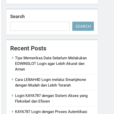
Search
SEARCH
Recent Posts
Tips Memeriksa Data Sebelum Melakukan
EDWINSLOT Login agar Lebih Akurat dan
Aman
Cara LEBAH4D Login melalui Smartphone
dengan Mudah dan Lebih Terarah
Login KAYA787 dengan Sistem Akses yang
Fleksibel dan Efisien
KAYA787 Login dengan Proses Autentikasi