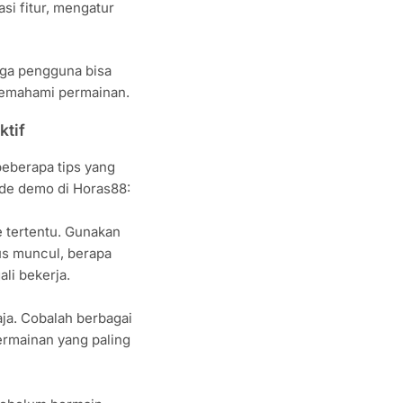
i fitur, mengatur
gga pengguna bisa
emahami permainan.
tif
beberapa tips yang
de demo di Horas88:
e tertentu. Gunakan
s muncul, berapa
li bekerja.
ja. Cobalah berbagai
ermainan yang paling