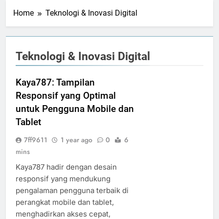
Home
Teknologi & Inovasi Digital
Teknologi & Inovasi Digital
Kaya787: Tampilan
Responsif yang Optimal
untuk Pengguna Mobile dan
Tablet
7ff9611
1 year ago
0
6
mins
Kaya787 hadir dengan desain
responsif yang mendukung
pengalaman pengguna terbaik di
perangkat mobile dan tablet,
menghadirkan akses cepat,