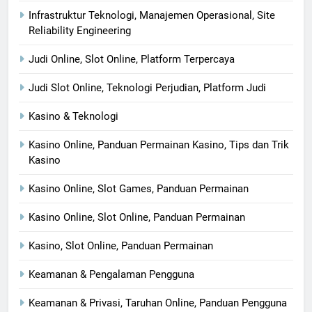
Infrastruktur Teknologi, Manajemen Operasional, Site
Reliability Engineering
Judi Online, Slot Online, Platform Terpercaya
Judi Slot Online, Teknologi Perjudian, Platform Judi
Kasino & Teknologi
Kasino Online, Panduan Permainan Kasino, Tips dan Trik
Kasino
Kasino Online, Slot Games, Panduan Permainan
Kasino Online, Slot Online, Panduan Permainan
Kasino, Slot Online, Panduan Permainan
Keamanan & Pengalaman Pengguna
Keamanan & Privasi, Taruhan Online, Panduan Pengguna