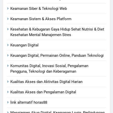
Keamanan Siber & Teknologi Web
Keamanan Sistem & Akses Platform
Kesehatan & Kebugaran Gaya Hidup Sehat Nutrisi & Diet
Kesehatan Mental Manajemen Stres
Keuangan Digital
Keuangan Digital, Permainan Online, Panduan Teknologi
Komunitas Digital, Inovasi Sosial, Pengalaman
Pengguna, Teknologi dan Keberagaman
Kualitas Akses dan Aktivitas Digital Harian
Kualitas Akses dan Pengalaman Digital
link alternatif horas88
Manajemen Akun Digital, Keamanan Login, Perlindungan