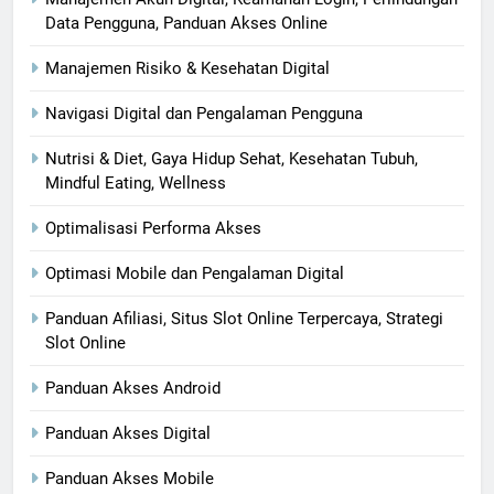
Data Pengguna, Panduan Akses Online
Manajemen Risiko & Kesehatan Digital
Navigasi Digital dan Pengalaman Pengguna
Nutrisi & Diet, Gaya Hidup Sehat, Kesehatan Tubuh,
Mindful Eating, Wellness
Optimalisasi Performa Akses
Optimasi Mobile dan Pengalaman Digital
Panduan Afiliasi, Situs Slot Online Terpercaya, Strategi
Slot Online
Panduan Akses Android
Panduan Akses Digital
Panduan Akses Mobile