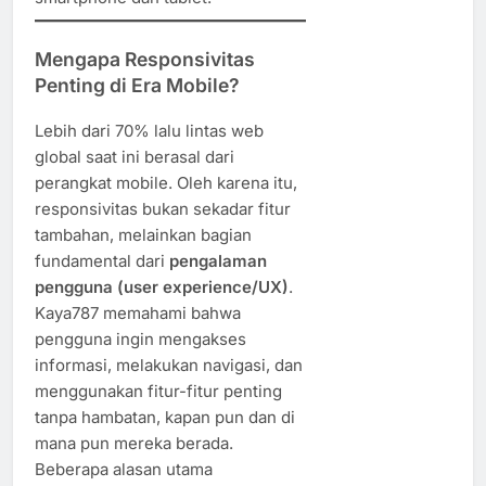
Mengapa Responsivitas
Penting di Era Mobile?
Lebih dari 70% lalu lintas web
global saat ini berasal dari
perangkat mobile. Oleh karena itu,
responsivitas bukan sekadar fitur
tambahan, melainkan bagian
fundamental dari
pengalaman
pengguna (user experience/UX)
.
Kaya787 memahami bahwa
pengguna ingin mengakses
informasi, melakukan navigasi, dan
menggunakan fitur-fitur penting
tanpa hambatan, kapan pun dan di
mana pun mereka berada.
Beberapa alasan utama