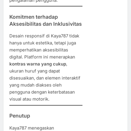
pengalaman pengguna.
Komitmen terhadap
Aksesibilitas dan Inklusivitas
Desain responsif di Kaya787 tidak
hanya untuk estetika, tetapi juga
memperhatikan aksesibilitas
digital. Platform ini menerapkan
kontras warna yang cukup
,
ukuran huruf yang dapat
disesuaikan, dan elemen interaktif
yang mudah diakses oleh
pengguna dengan keterbatasan
visual atau motorik.
Penutup
Kaya787 menegaskan