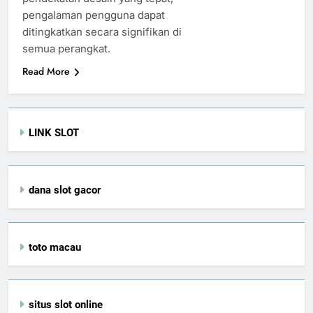
pengalaman pengguna dapat
ditingkatkan secara signifikan di
semua perangkat.
Read More
LINK SLOT
dana slot gacor
toto macau
situs slot online