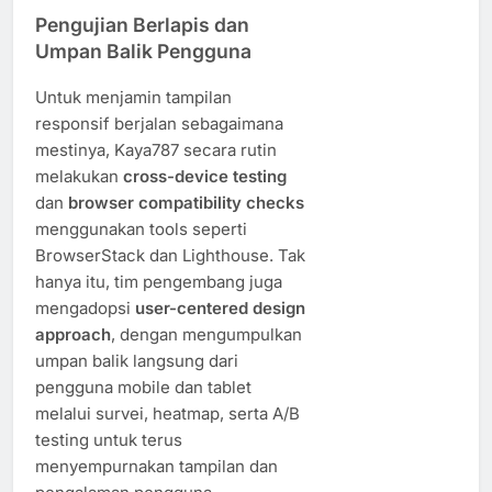
Pengujian Berlapis dan
Umpan Balik Pengguna
Untuk menjamin tampilan
responsif berjalan sebagaimana
mestinya, Kaya787 secara rutin
melakukan
cross-device testing
dan
browser compatibility checks
menggunakan tools seperti
BrowserStack dan Lighthouse. Tak
hanya itu, tim pengembang juga
mengadopsi
user-centered design
approach
, dengan mengumpulkan
umpan balik langsung dari
pengguna mobile dan tablet
melalui survei, heatmap, serta A/B
testing untuk terus
menyempurnakan tampilan dan