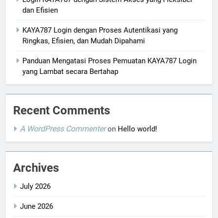
dan Efisien
KAYA787 Login dengan Proses Autentikasi yang
Ringkas, Efisien, dan Mudah Dipahami
Panduan Mengatasi Proses Pemuatan KAYA787 Login
yang Lambat secara Bertahap
Recent Comments
A WordPress Commenter
on
Hello world!
Archives
July 2026
June 2026