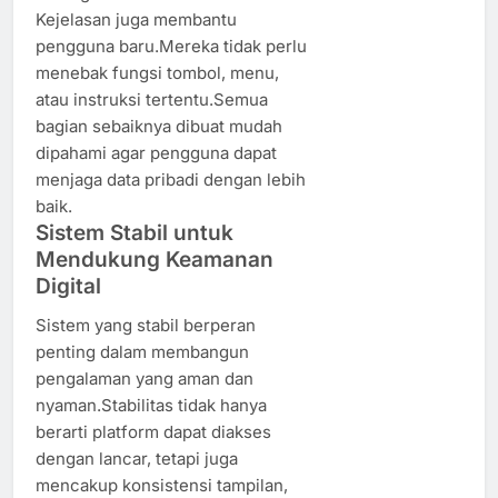
Kejelasan juga membantu
pengguna baru.Mereka tidak perlu
menebak fungsi tombol, menu,
atau instruksi tertentu.Semua
bagian sebaiknya dibuat mudah
dipahami agar pengguna dapat
menjaga data pribadi dengan lebih
baik.
Sistem Stabil untuk
Mendukung Keamanan
Digital
Sistem yang stabil berperan
penting dalam membangun
pengalaman yang aman dan
nyaman.Stabilitas tidak hanya
berarti platform dapat diakses
dengan lancar, tetapi juga
mencakup konsistensi tampilan,