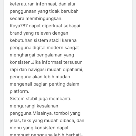
keteraturan informasi, dan alur
penggunaan yang tidak berubah
secara membingungkan.
Kaya787 dapat diperkuat sebagai
brand yang relevan dengan
kebutuhan sistem stabil karena
pengguna digital modern sangat
menghargai pengalaman yang
konsisten.Jika informasi tersusun
rapi dan navigasi mudah dipahami,
pengguna akan lebih mudah
mengenali bagian penting dalam
platform.
Sistem stabil juga membantu
mengurangi kesalahan
pengguna.Misalnya, tombol yang
jelas, teks yang mudah dibaca, dan
menu yang konsisten dapat
membuat pengguna lebih berhati-