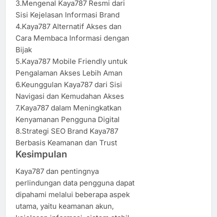
3.Mengenal Kaya787 Resmi dari
Sisi Kejelasan Informasi Brand
4.Kaya787 Alternatif Akses dan
Cara Membaca Informasi dengan
Bijak
5.Kaya787 Mobile Friendly untuk
Pengalaman Akses Lebih Aman
6.Keunggulan Kaya787 dari Sisi
Navigasi dan Kemudahan Akses
7.Kaya787 dalam Meningkatkan
Kenyamanan Pengguna Digital
8.Strategi SEO Brand Kaya787
Berbasis Keamanan dan Trust
Kesimpulan
Kaya787 dan pentingnya
perlindungan data pengguna dapat
dipahami melalui beberapa aspek
utama, yaitu keamanan akun,