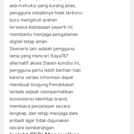
ada instruksi yang kurang jelas,
pengguna sebaiknya tidak terburu-
buru mengikuti arahan
tersebut.Kebiasaan seperti ini
membantu menjaga pengalaman
digital tetap aman.
Skenario lain adalah pengguna
lama yang mencari Kaya787
alternatif akses.Dalam kondisi ini,
pengguna perlu lebih berhati-hati
karena variasi informasi dapat
membuat bingung.Pendekatan
terbaik adalah memperhatikan
konsistensi identitas brand,
membaca penjelasan secara
lengkap, dan tetap menjaga data
pribadi agar tidak digunakan
secara sembarangan.