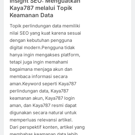
Insight SEO: Menguatkan
Kaya787 melalui Topik
Keamanan Data
Topik perlindungan data memiliki
nilai SEO yang kuat karena sesuai
dengan kebutuhan pengguna
digital modern.Pengguna tidak
hanya ingin mengakses platform,
tetapi juga ingin memahami
bagaimana menjaga akun dan
membaca informasi secara
aman.Keyword seperti Kaya787
perlindungan data, Kaya787
keamanan akun, Kaya787 login
aman, dan Kaya787 resmi dapat
digunakan secara natural untuk
memperluas relevansi artikel.
Dari perspektif konten, artikel yang
membahas keamanan data lebih