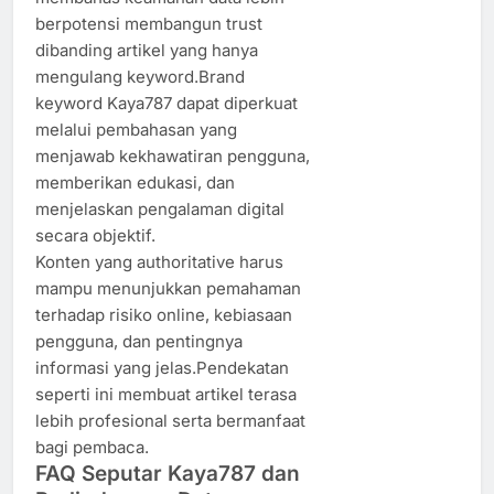
berpotensi membangun trust
dibanding artikel yang hanya
mengulang keyword.Brand
keyword Kaya787 dapat diperkuat
melalui pembahasan yang
menjawab kekhawatiran pengguna,
memberikan edukasi, dan
menjelaskan pengalaman digital
secara objektif.
Konten yang authoritative harus
mampu menunjukkan pemahaman
terhadap risiko online, kebiasaan
pengguna, dan pentingnya
informasi yang jelas.Pendekatan
seperti ini membuat artikel terasa
lebih profesional serta bermanfaat
bagi pembaca.
FAQ Seputar Kaya787 dan