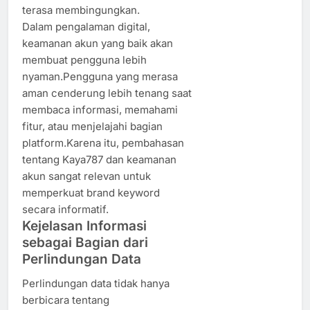
terasa membingungkan.
Dalam pengalaman digital,
keamanan akun yang baik akan
membuat pengguna lebih
nyaman.Pengguna yang merasa
aman cenderung lebih tenang saat
membaca informasi, memahami
fitur, atau menjelajahi bagian
platform.Karena itu, pembahasan
tentang Kaya787 dan keamanan
akun sangat relevan untuk
memperkuat brand keyword
secara informatif.
Kejelasan Informasi
sebagai Bagian dari
Perlindungan Data
Perlindungan data tidak hanya
berbicara tentang