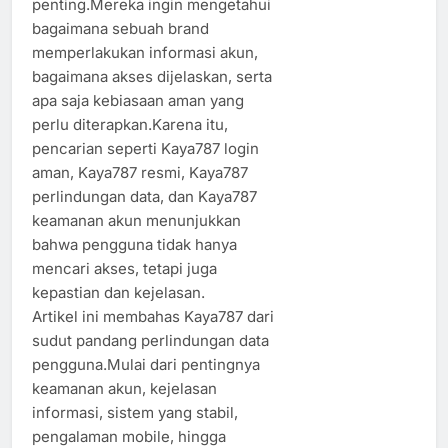
penting.Mereka ingin mengetahui
bagaimana sebuah brand
memperlakukan informasi akun,
bagaimana akses dijelaskan, serta
apa saja kebiasaan aman yang
perlu diterapkan.Karena itu,
pencarian seperti Kaya787 login
aman, Kaya787 resmi, Kaya787
perlindungan data, dan Kaya787
keamanan akun menunjukkan
bahwa pengguna tidak hanya
mencari akses, tetapi juga
kepastian dan kejelasan.
Artikel ini membahas Kaya787 dari
sudut pandang perlindungan data
pengguna.Mulai dari pentingnya
keamanan akun, kejelasan
informasi, sistem yang stabil,
pengalaman mobile, hingga