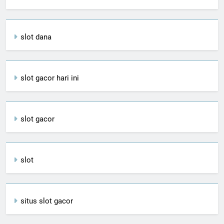
slot dana
slot gacor hari ini
slot gacor
slot
situs slot gacor