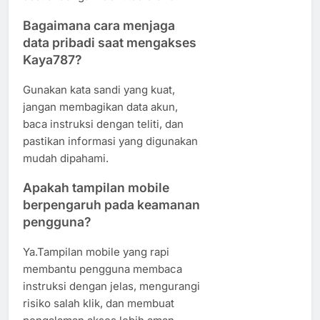
Bagaimana cara menjaga
data pribadi saat mengakses
Kaya787?
Gunakan kata sandi yang kuat,
jangan membagikan data akun,
baca instruksi dengan teliti, dan
pastikan informasi yang digunakan
mudah dipahami.
Apakah tampilan mobile
berpengaruh pada keamanan
pengguna?
Ya.Tampilan mobile yang rapi
membantu pengguna membaca
instruksi dengan jelas, mengurangi
risiko salah klik, dan membuat