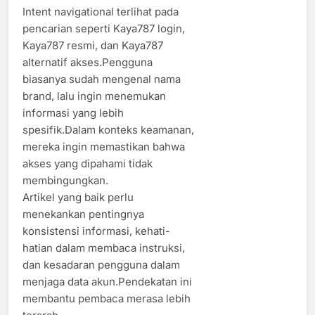
Intent navigational terlihat pada
pencarian seperti Kaya787 login,
Kaya787 resmi, dan Kaya787
alternatif akses.Pengguna
biasanya sudah mengenal nama
brand, lalu ingin menemukan
informasi yang lebih
spesifik.Dalam konteks keamanan,
mereka ingin memastikan bahwa
akses yang dipahami tidak
membingungkan.
Artikel yang baik perlu
menekankan pentingnya
konsistensi informasi, kehati-
hatian dalam membaca instruksi,
dan kesadaran pengguna dalam
menjaga data akun.Pendekatan ini
membantu pembaca merasa lebih