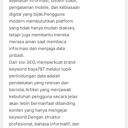
kejelasan informasi, sistem stabil,
pengalaman mobile, dan kebiasaan
digital yang bijak.Pengguna
modern membutuhkan platform
yang tidak hanya mudah diakses,
tetapi juga membantu mereka
merasa aman saat membaca
informasi dan menjaga data
pribadi.
Dari sisi SEO, memperkuat brand
keyword Kaya787 melalui topik
perlindungan data adalah
pendekatan yang relevan dan
bernilai.Artikel yang menjawab
kebutuhan pengguna secara jelas
akan lebih bermanfaat dibanding
konten yang hanya mengejar
keyword.Dengan struktur
profesional, bahasa informatif, dan