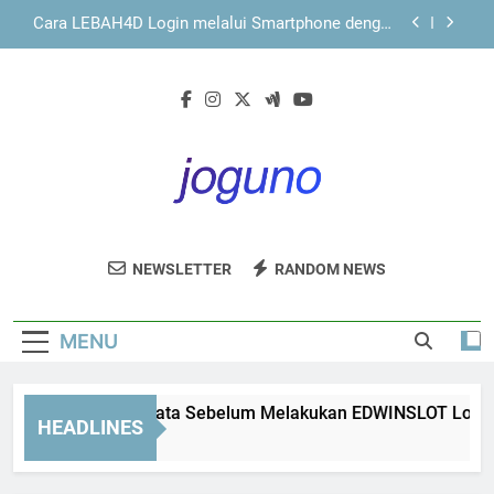
Skip
Login KAYA787 dengan Sistem Akses yang
to
Fleksibel dan Efisien
content
KAYA787 Login dengan Proses Autentikasi yang
Ringkas, Efisien, dan Mudah Dipahami
Tips Memeriksa Data Sebelum Melakukan
EDWINSLOT Login agar Lebih Akurat dan Aman
Cara LEBAH4D Login melalui Smartphone dengan
Mudah dan Lebih Terarah
Login KAYA787 dengan Sistem Akses yang
Fleksibel dan Efisien
Joguno
Dapatkan Inspirasi Fitness Dan Kesehatan
KAYA787 Login dengan Proses Autentikasi yang
NEWSLETTER
RANDOM NEWS
Ringkas, Efisien, dan Mudah Dipahami
Dari Joguno. Untuk Hidup Sehat Dan Aktif.
MENU
ps Memeriksa Data Sebelum Melakukan EDWINSLOT Login aga
HEADLINES
eeks Ago