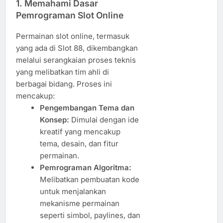
1. Memahami Dasar
Pemrograman Slot Online
Permainan slot online, termasuk
yang ada di Slot 88, dikembangkan
melalui serangkaian proses teknis
yang melibatkan tim ahli di
berbagai bidang. Proses ini
mencakup:
Pengembangan Tema dan
Konsep:
Dimulai dengan ide
kreatif yang mencakup
tema, desain, dan fitur
permainan.
Pemrograman Algoritma:
Melibatkan pembuatan kode
untuk menjalankan
mekanisme permainan
seperti simbol, paylines, dan