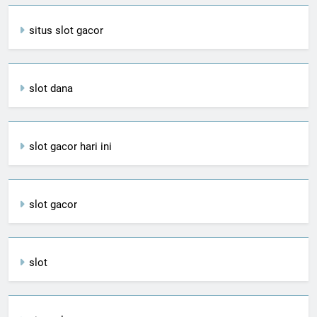
situs slot gacor
slot dana
slot gacor hari ini
slot gacor
slot