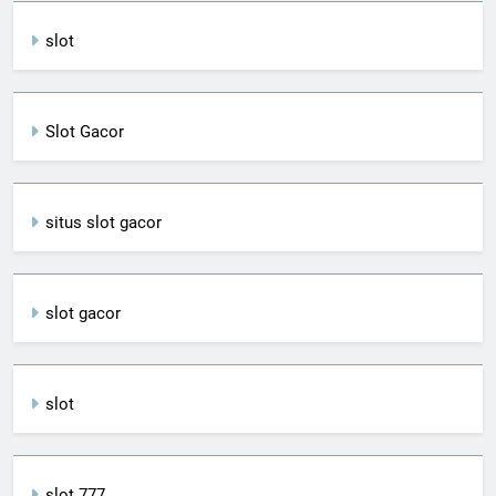
slot
Slot Gacor
situs slot gacor
slot gacor
slot
slot 777