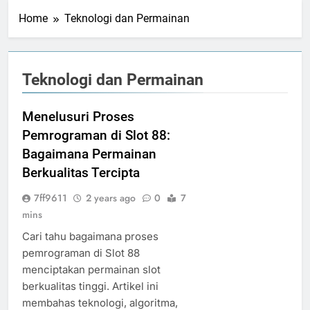
Home
Teknologi dan Permainan
Teknologi dan Permainan
Menelusuri Proses
Pemrograman di Slot 88:
Bagaimana Permainan
Berkualitas Tercipta
7ff9611
2 years ago
0
7
mins
Cari tahu bagaimana proses
pemrograman di Slot 88
menciptakan permainan slot
berkualitas tinggi. Artikel ini
membahas teknologi, algoritma,