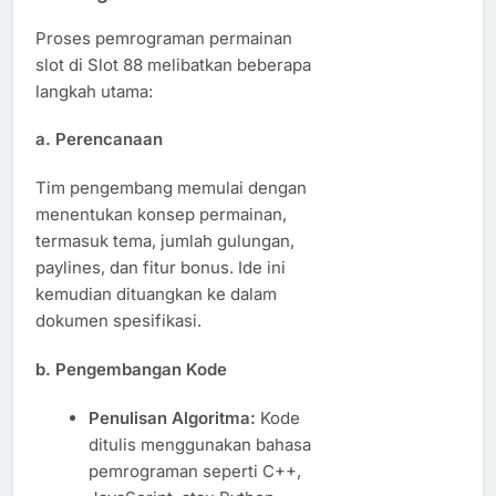
Proses pemrograman permainan
slot di Slot 88 melibatkan beberapa
langkah utama:
a. Perencanaan
Tim pengembang memulai dengan
menentukan konsep permainan,
termasuk tema, jumlah gulungan,
paylines, dan fitur bonus. Ide ini
kemudian dituangkan ke dalam
dokumen spesifikasi.
b. Pengembangan Kode
Penulisan Algoritma:
Kode
ditulis menggunakan bahasa
pemrograman seperti C++,