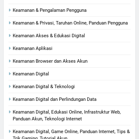
Keamanan & Pengalaman Pengguna
Keamanan & Privasi, Taruhan Online, Panduan Pengguna
Keamanan Akses & Edukasi Digital
Keamanan Aplikasi
Keamanan Browser dan Akses Akun
Keamanan Digital
Keamanan Digital & Teknologi
Keamanan Digital dan Perlindungan Data
Keamanan Digital, Edukasi Online, Infrastruktur Web,
Panduan Akun, Teknologi Internet
Keamanan Digital, Game Online, Panduan Internet, Tips &
Trik Gaming, Tutorial Akun