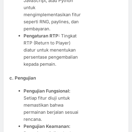
JavaScript, atau Python
untuk
mengimplementasikan fitur
seperti RNG, paylines, dan
pembayaran.
Pengaturan RTP:
Tingkat
RTP (Return to Player)
diatur untuk menentukan
persentase pengembalian
kepada pemain.
c. Pengujian
Pengujian Fungsional:
Setiap fitur diuji untuk
memastikan bahwa
permainan berjalan sesuai
rencana.
Pengujian Keamanan: