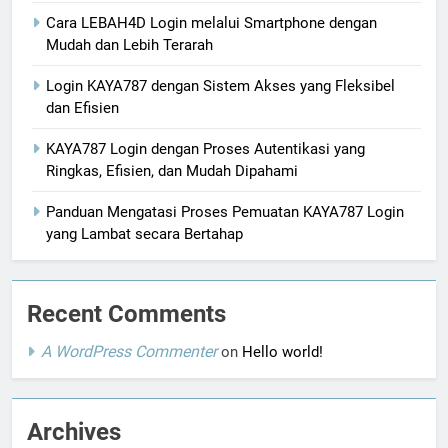
Cara LEBAH4D Login melalui Smartphone dengan
Mudah dan Lebih Terarah
Login KAYA787 dengan Sistem Akses yang Fleksibel
dan Efisien
KAYA787 Login dengan Proses Autentikasi yang
Ringkas, Efisien, dan Mudah Dipahami
Panduan Mengatasi Proses Pemuatan KAYA787 Login
yang Lambat secara Bertahap
Recent Comments
A WordPress Commenter
on
Hello world!
Archives