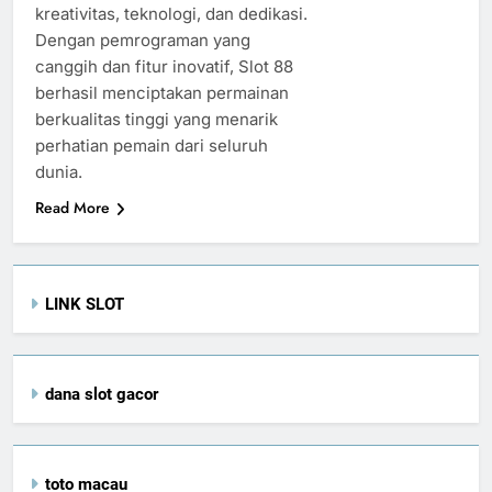
kreativitas, teknologi, dan dedikasi.
Dengan pemrograman yang
canggih dan fitur inovatif, Slot 88
berhasil menciptakan permainan
berkualitas tinggi yang menarik
perhatian pemain dari seluruh
dunia.
Read More
LINK SLOT
dana slot gacor
toto macau