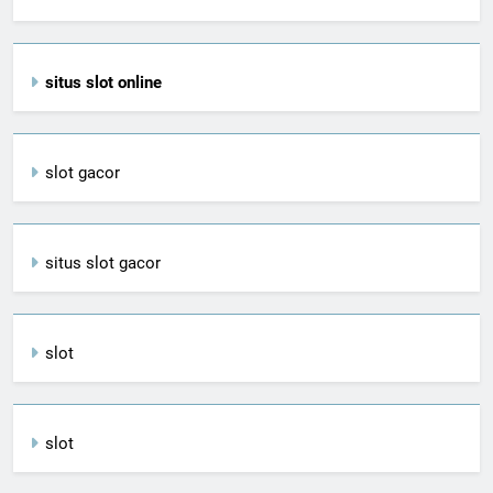
situs slot online
slot gacor
situs slot gacor
slot
slot