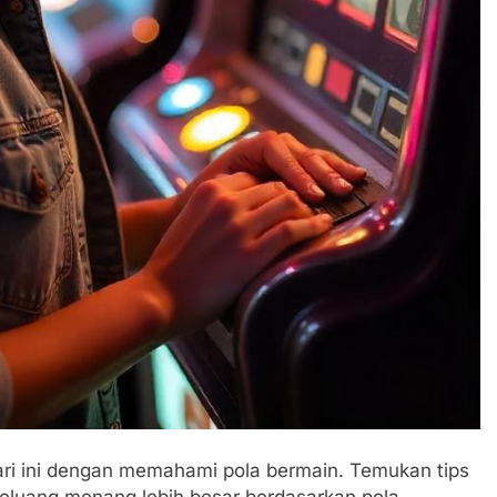
ri ini dengan memahami pola bermain. Temukan tips