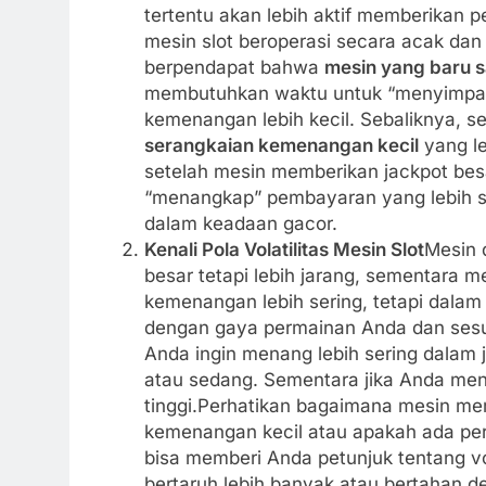
tertentu akan lebih aktif memberikan
mesin slot beroperasi secara acak dan 
berpendapat bahwa
mesin yang baru 
membutuhkan waktu untuk “menyimpan
kemenangan lebih kecil. Sebaliknya, s
serangkaian kemenangan kecil
yang le
setelah mesin memberikan jackpot bes
“menangkap” pembayaran yang lebih 
dalam keadaan gacor.
Kenali Pola Volatilitas Mesin Slot
Mesin
besar tetapi lebih jarang, sementara m
kemenangan lebih sering, tetapi dalam 
dengan gaya permainan Anda dan sesuai
Anda ingin menang lebih sering dalam ju
atau sedang. Sementara jika Anda menc
tinggi.Perhatikan bagaimana mesin me
kemenangan kecil atau apakah ada per
bisa memberi Anda petunjuk tentang vo
bertaruh lebih banyak atau bertahan de