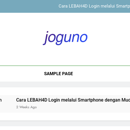
Cara LEBAH4D Login melalui Smartp
Login KAYA787 dengan Si
KAYA787 Login dengan Proses Autentikasi yang
Tips Memeriksa Data Sebelum Melakukan EDWINSLO
guno
Cara LEBAH4D Login melalui Smartp
nspirasi Fitness Dan Kesehatan Dari Joguno. Untuk Hidup Seha
Login KAYA787 dengan Si
SAMPLE PAGE
KAYA787 Login dengan Proses Autentikasi yang
H4D Login melalui Smartphone dengan Mudah dan Lebih Tera