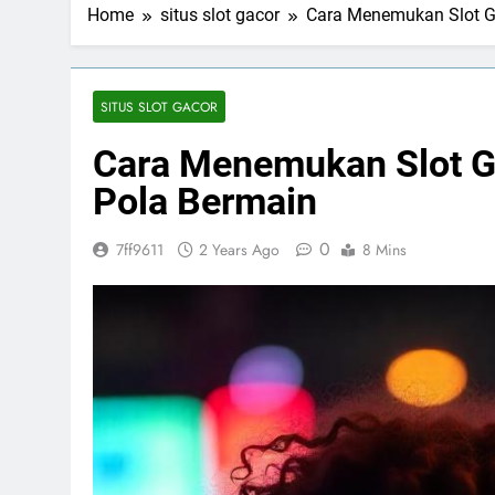
Home
situs slot gacor
Cara Menemukan Slot Ga
SITUS SLOT GACOR
Cara Menemukan Slot Ga
Pola Bermain
0
7ff9611
2 Years Ago
8 Mins