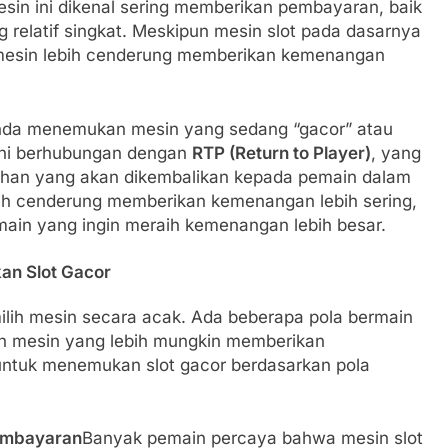
n ini dikenal sering memberikan pembayaran, baik
 relatif singkat. Meskipun mesin slot pada dasarnya
mesin lebih cenderung memberikan kemenangan
nda menemukan mesin yang sedang “gacor” atau
ini berhubungan dengan
RTP (Return to Player)
, yang
aruhan yang akan dikembalikan kepada pemain dalam
bih cenderung memberikan kemenangan lebih sering,
main yang ingin meraih kemenangan lebih besar.
an Slot Gacor
lih mesin secara acak. Ada beberapa pola bermain
ih mesin yang lebih mungkin memberikan
untuk menemukan slot gacor berdasarkan pola
Pembayaran
Banyak pemain percaya bahwa mesin slot