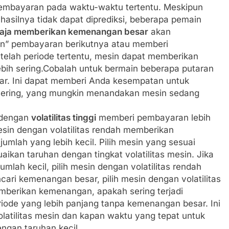
 pembayaran pada waktu-waktu tertentu. Meskipun
hasilnya tidak dapat diprediksi, beberapa pemain
saja memberikan kemenangan besar
akan
” pembayaran berikutnya atau memberi
etelah periode tertentu, mesin dapat memberikan
bih sering.Cobalah untuk bermain beberapa putaran
ar. Ini dapat memberi Anda kesempatan untuk
sering, yang mungkin menandakan mesin sedang
 dengan
volatilitas tinggi
memberi pembayaran lebih
esin dengan volatilitas rendah memberikan
jumlah yang lebih kecil. Pilih mesin yang sesuai
kan taruhan dengan tingkat volatilitas mesin. Jika
mlah kecil, pilih mesin dengan volatilitas rendah
ari kemenangan besar, pilih mesin dengan volatilitas
mberikan kemenangan, apakah sering terjadi
iode yang lebih panjang tanpa kemenangan besar. Ini
latilitas mesin dan kapan waktu yang tepat untuk
ngan taruhan kecil.