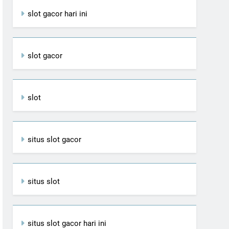
slot gacor hari ini
slot gacor
slot
situs slot gacor
situs slot
situs slot gacor hari ini