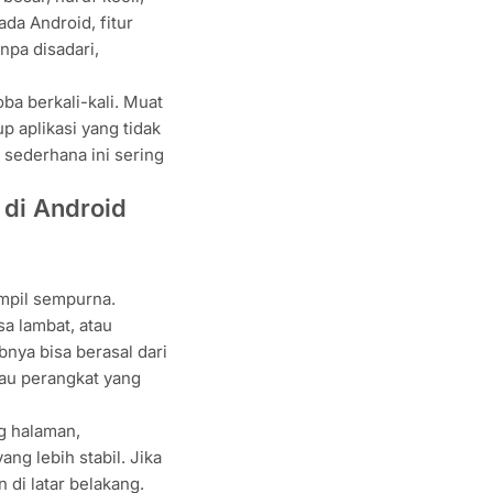
da Android, fitur
npa disadari,
ba berkali-kali. Muat
p aplikasi yang tidak
 sederhana ini sering
di Android
ampil sempurna.
a lambat, atau
bnya bisa berasal dari
au perangkat yang
g halaman,
ng lebih stabil. Jika
n di latar belakang.