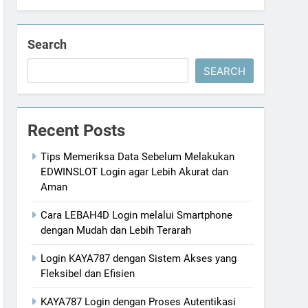
Search
SEARCH
Recent Posts
Tips Memeriksa Data Sebelum Melakukan
EDWINSLOT Login agar Lebih Akurat dan
Aman
Cara LEBAH4D Login melalui Smartphone
dengan Mudah dan Lebih Terarah
Login KAYA787 dengan Sistem Akses yang
Fleksibel dan Efisien
KAYA787 Login dengan Proses Autentikasi