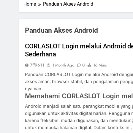
Home
Panduan Akses Android
Panduan Akses Android
CORLASLOT Login melalui Android d
Sederhana
7ff9611
1 Month Ago
0
16 Mins
Panduan CORLASLOT Login melalui Android dengan
akses aman, browser stabil, dan pengalaman pengg
nyaman.
Memahami CORLASLOT Login mela
Android menjadi salah satu perangkat mobile yang 
digunakan untuk aktivitas digital harian. Pengguna
karena fleksibel, mudah digunakan, dan mendukun
untuk membuka halaman digital. Dalam konteks in