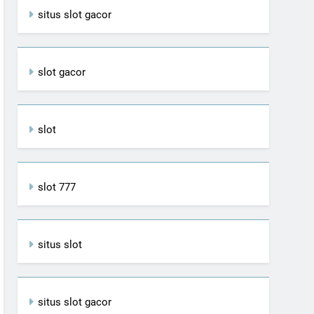
situs slot gacor
slot gacor
slot
slot 777
situs slot
situs slot gacor