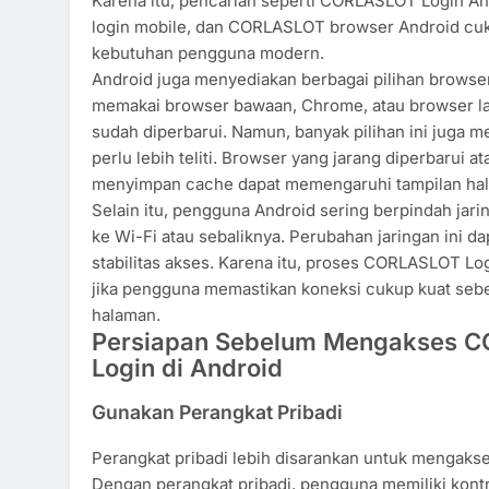
Karena itu, pencarian seperti CORLASLOT Login 
login mobile, dan CORLASLOT browser Android cu
kebutuhan pengguna modern.
Android juga menyediakan berbagai pilihan browse
memakai browser bawaan, Chrome, atau browser lai
sudah diperbarui. Namun, banyak pilihan ini juga
perlu lebih teliti. Browser yang jarang diperbarui at
menyimpan cache dapat memengaruhi tampilan ha
Selain itu, pengguna Android sering berpindah jarin
ke Wi-Fi atau sebaliknya. Perubahan jaringan ini 
stabilitas akses. Karena itu, proses CORLASLOT Lo
jika pengguna memastikan koneksi cukup kuat s
halaman.
Persiapan Sebelum Mengakses 
Login di Android
Gunakan Perangkat Pribadi
Perangkat pribadi lebih disarankan untuk mengakses
Dengan perangkat pribadi, pengguna memiliki kontr