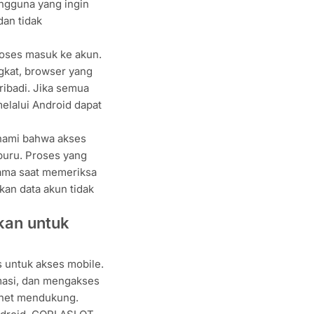
engguna yang ingin
an tidak
oses masuk ke akun.
gkat, browser yang
ribadi. Jika semua
melalui Android dapat
hami bahwa akses
buru. Proses yang
tama saat memeriksa
kan data akun tidak
kan untuk
 untuk akses mobile.
asi, dan mengakses
ernet mendukung.