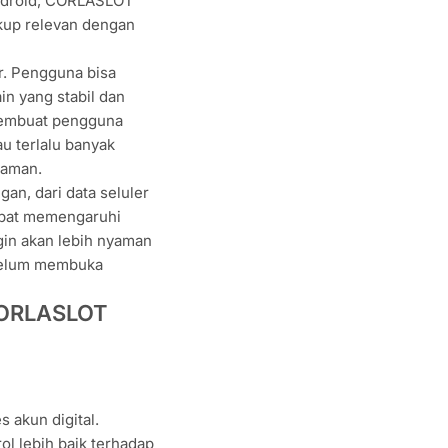
Android, CORLASLOT
kup relevan dengan
r. Pengguna bisa
n yang stabil dan
 membuat pengguna
au terlalu banyak
laman.
gan, dari data seluler
dapat memengaruhi
gin akan lebih nyaman
ebelum membuka
CORLASLOT
 akun digital.
ol lebih baik terhadap