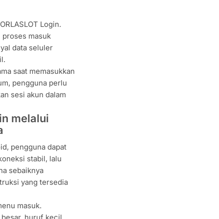
 CORLASLOT Login.
au proses masuk
yal data seluler
l.
rutama saat memasukkan
um, pengguna perlu
kan sesi akun dalam
n melalui
a
id, pengguna dapat
neksi stabil, lalu
na sebaiknya
truksi yang tersedia
u menu masuk.
besar, huruf kecil,