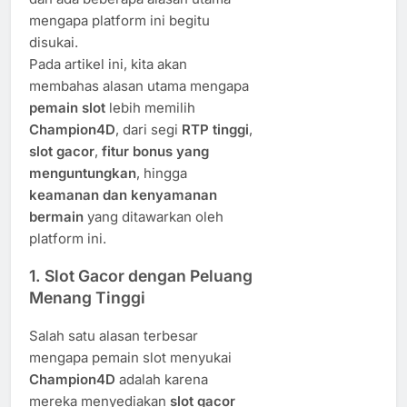
mengapa platform ini begitu
disukai.
Pada artikel ini, kita akan
membahas alasan utama mengapa
pemain slot
lebih memilih
Champion4D
, dari segi
RTP tinggi
,
slot gacor
,
fitur bonus yang
menguntungkan
, hingga
keamanan dan kenyamanan
bermain
yang ditawarkan oleh
platform ini.
1. Slot Gacor dengan Peluang
Menang Tinggi
Salah satu alasan terbesar
mengapa pemain slot menyukai
Champion4D
adalah karena
mereka menyediakan
slot gacor