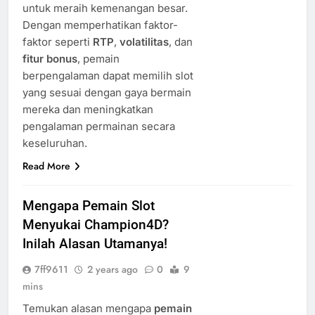
untuk meraih kemenangan besar.
Dengan memperhatikan faktor-
faktor seperti
RTP
,
volatilitas
, dan
fitur bonus
, pemain
berpengalaman dapat memilih slot
yang sesuai dengan gaya bermain
mereka dan meningkatkan
pengalaman permainan secara
keseluruhan.
Read More
Mengapa Pemain Slot
Menyukai Champion4D?
Inilah Alasan Utamanya!
7ff9611
2 years ago
0
9
mins
Temukan alasan mengapa
pemain