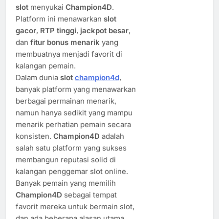
slot
menyukai
Champion4D
.
Platform ini menawarkan
slot
gacor
,
RTP tinggi
,
jackpot besar
,
dan
fitur bonus menarik
yang
membuatnya menjadi favorit di
kalangan pemain.
Dalam dunia
slot
champion4d
,
banyak platform yang menawarkan
berbagai permainan menarik,
namun hanya sedikit yang mampu
menarik perhatian pemain secara
konsisten.
Champion4D
adalah
salah satu platform yang sukses
membangun reputasi solid di
kalangan penggemar slot online.
Banyak pemain yang memilih
Champion4D
sebagai tempat
favorit mereka untuk bermain slot,
dan ada beberapa alasan utama