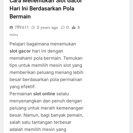
Cara Menemukan Slot Gacor
Hari Ini Berdasarkan Pola
Bermain
7ff9611
2 years ago
0
8
mins
Pelajari bagaimana menemukan
slot gacor
hari ini dengan
memahami pola bermain. Temukan
tips untuk memilih mesin slot yang
memberikan peluang menang lebih
besar berdasarkan pola permainan
yang efektif.
Permainan
slot online
selalu
menyenangkan dan penuh dengan
peluang untuk meraih kemenangan
besar. Namun, bagi banyak pemain,
salah satu tantangan terbesar
adalah memilih mesin yang