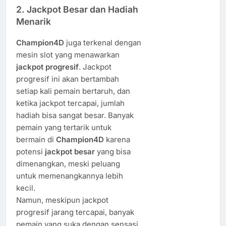
2. Jackpot Besar dan Hadiah
Menarik
Champion4D
juga terkenal dengan
mesin slot yang menawarkan
jackpot progresif
. Jackpot
progresif ini akan bertambah
setiap kali pemain bertaruh, dan
ketika jackpot tercapai, jumlah
hadiah bisa sangat besar. Banyak
pemain yang tertarik untuk
bermain di
Champion4D
karena
potensi
jackpot besar
yang bisa
dimenangkan, meski peluang
untuk memenangkannya lebih
kecil.
Namun, meskipun jackpot
progresif jarang tercapai, banyak
pemain yang suka dengan sensasi