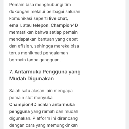
Pemain bisa menghubungi tim
dukungan melalui berbagai saluran
komunikasi seperti
live chat
,
email
, atau
telepon
.
Champion4D
memastikan bahwa setiap pemain
mendapatkan bantuan yang cepat
dan efisien, sehingga mereka bisa
terus menikmati pengalaman
bermain tanpa gangguan.
7. Antarmuka Pengguna yang
Mudah Digunakan
Salah satu alasan lain mengapa
pemain slot menyukai
Champion4D
adalah
antarmuka
pengguna
yang ramah dan mudah
digunakan. Platform ini dirancang
dengan cara yang memungkinkan