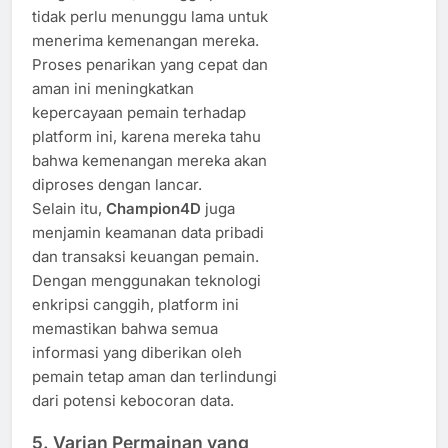
tidak perlu menunggu lama untuk
menerima kemenangan mereka.
Proses penarikan yang cepat dan
aman ini meningkatkan
kepercayaan pemain terhadap
platform ini, karena mereka tahu
bahwa kemenangan mereka akan
diproses dengan lancar.
Selain itu,
Champion4D
juga
menjamin keamanan data pribadi
dan transaksi keuangan pemain.
Dengan menggunakan teknologi
enkripsi canggih, platform ini
memastikan bahwa semua
informasi yang diberikan oleh
pemain tetap aman dan terlindungi
dari potensi kebocoran data.
5. Varian Permainan yang