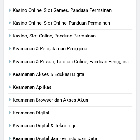
Kasino Online, Slot Games, Panduan Permainan
Kasino Online, Slot Online, Panduan Permainan
Kasino, Slot Online, Panduan Permainan
Keamanan & Pengalaman Pengguna
Keamanan & Privasi, Taruhan Online, Panduan Pengguna
Keamanan Akses & Edukasi Digital
Keamanan Aplikasi
Keamanan Browser dan Akses Akun
Keamanan Digital
Keamanan Digital & Teknologi
Keamanan Digital dan Perlindungan Data