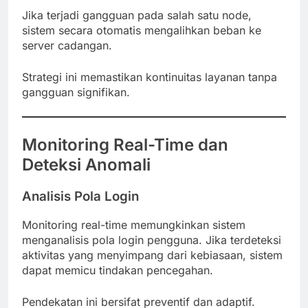
Jika terjadi gangguan pada salah satu node,
sistem secara otomatis mengalihkan beban ke
server cadangan.
Strategi ini memastikan kontinuitas layanan tanpa
gangguan signifikan.
Monitoring Real-Time dan
Deteksi Anomali
Analisis Pola Login
Monitoring real-time memungkinkan sistem
menganalisis pola login pengguna. Jika terdeteksi
aktivitas yang menyimpang dari kebiasaan, sistem
dapat memicu tindakan pencegahan.
Pendekatan ini bersifat preventif dan adaptif.