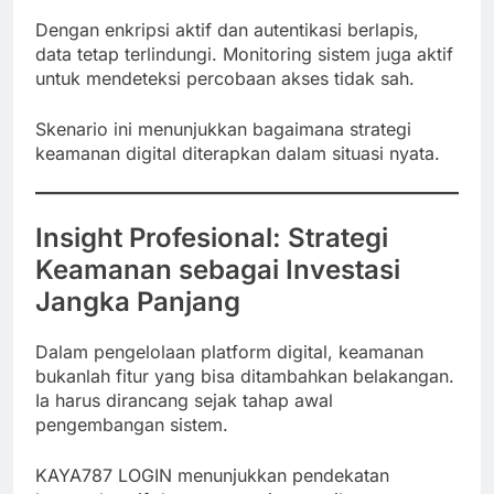
Dengan enkripsi aktif dan autentikasi berlapis,
data tetap terlindungi. Monitoring sistem juga aktif
untuk mendeteksi percobaan akses tidak sah.
Skenario ini menunjukkan bagaimana strategi
keamanan digital diterapkan dalam situasi nyata.
Insight Profesional: Strategi
Keamanan sebagai Investasi
Jangka Panjang
Dalam pengelolaan platform digital, keamanan
bukanlah fitur yang bisa ditambahkan belakangan.
Ia harus dirancang sejak tahap awal
pengembangan sistem.
KAYA787 LOGIN menunjukkan pendekatan