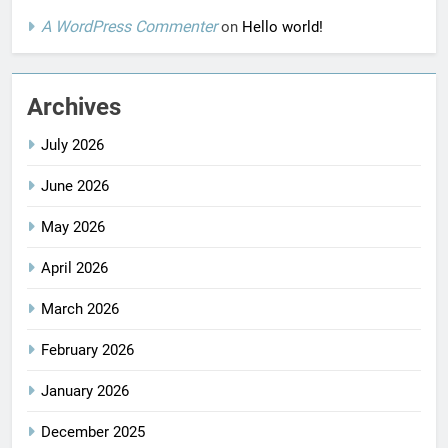
A WordPress Commenter
on
Hello world!
Archives
July 2026
June 2026
May 2026
April 2026
March 2026
February 2026
January 2026
December 2025