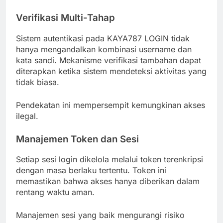
Verifikasi Multi-Tahap
Sistem autentikasi pada KAYA787 LOGIN tidak
hanya mengandalkan kombinasi username dan
kata sandi. Mekanisme verifikasi tambahan dapat
diterapkan ketika sistem mendeteksi aktivitas yang
tidak biasa.
Pendekatan ini mempersempit kemungkinan akses
ilegal.
Manajemen Token dan Sesi
Setiap sesi login dikelola melalui token terenkripsi
dengan masa berlaku tertentu. Token ini
memastikan bahwa akses hanya diberikan dalam
rentang waktu aman.
Manajemen sesi yang baik mengurangi risiko