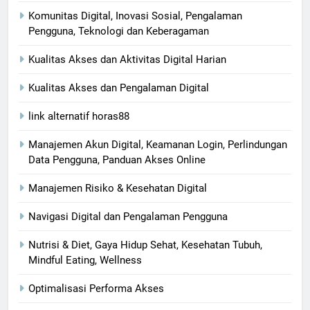
Komunitas Digital, Inovasi Sosial, Pengalaman
Pengguna, Teknologi dan Keberagaman
Kualitas Akses dan Aktivitas Digital Harian
Kualitas Akses dan Pengalaman Digital
link alternatif horas88
Manajemen Akun Digital, Keamanan Login, Perlindungan
Data Pengguna, Panduan Akses Online
Manajemen Risiko & Kesehatan Digital
Navigasi Digital dan Pengalaman Pengguna
Nutrisi & Diet, Gaya Hidup Sehat, Kesehatan Tubuh,
Mindful Eating, Wellness
Optimalisasi Performa Akses