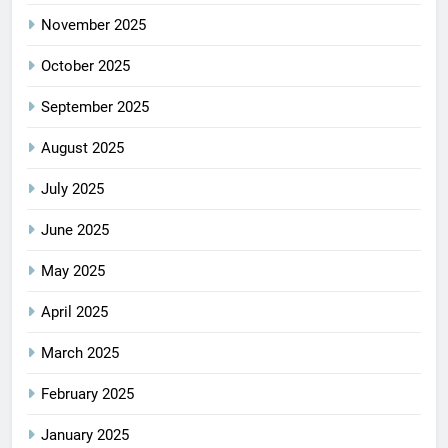
November 2025
October 2025
September 2025
August 2025
July 2025
June 2025
May 2025
April 2025
March 2025
February 2025
January 2025