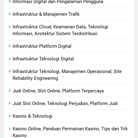
Informasi Digital dan Pengalaman Pengguna
Infrastruktur & Manajemen Trafik
Infrastruktur Cloud, Keamanan Data, Teknologi
Informasi, Arsitektur Sistem Terdistribusi
Infrastruktur Platform Digital
Infrastruktur Teknologi Digital
Infrastruktur Teknologi, Manajemen Operasional, Site
Reliability Engineering
Judi Online, Slot Online, Platform Terpercaya
Judi Slot Online, Teknologi Perjudian, Platform Judi
Kasino & Teknologi
Kasino Online, Panduan Permainan Kasino, Tips dan Trik
Kasino