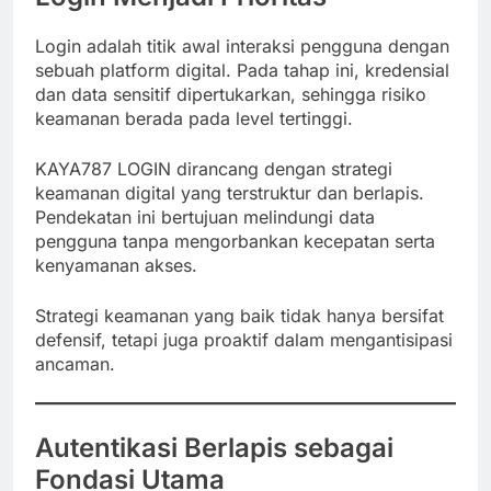
Login adalah titik awal interaksi pengguna dengan
sebuah platform digital. Pada tahap ini, kredensial
dan data sensitif dipertukarkan, sehingga risiko
keamanan berada pada level tertinggi.
KAYA787 LOGIN dirancang dengan strategi
keamanan digital yang terstruktur dan berlapis.
Pendekatan ini bertujuan melindungi data
pengguna tanpa mengorbankan kecepatan serta
kenyamanan akses.
Strategi keamanan yang baik tidak hanya bersifat
defensif, tetapi juga proaktif dalam mengantisipasi
ancaman.
Autentikasi Berlapis sebagai
Fondasi Utama