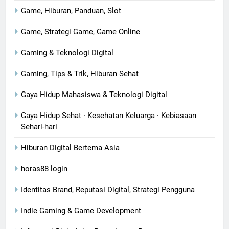
Game, Hiburan, Panduan, Slot
Game, Strategi Game, Game Online
Gaming & Teknologi Digital
Gaming, Tips & Trik, Hiburan Sehat
Gaya Hidup Mahasiswa & Teknologi Digital
Gaya Hidup Sehat · Kesehatan Keluarga · Kebiasaan
Sehari-hari
Hiburan Digital Bertema Asia
horas88 login
Identitas Brand, Reputasi Digital, Strategi Pengguna
Indie Gaming & Game Development