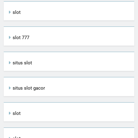
slot
slot 777
situs slot
situs slot gacor
slot