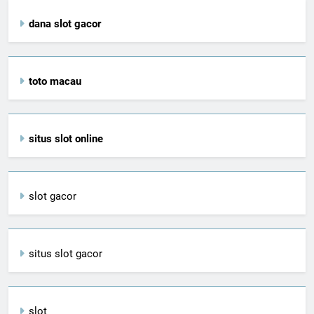
dana slot gacor
toto macau
situs slot online
slot gacor
situs slot gacor
slot