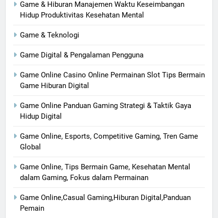
Game & Hiburan Manajemen Waktu Keseimbangan
Hidup Produktivitas Kesehatan Mental
Game & Teknologi
Game Digital & Pengalaman Pengguna
Game Online Casino Online Permainan Slot Tips Bermain
Game Hiburan Digital
Game Online Panduan Gaming Strategi & Taktik Gaya
Hidup Digital
Game Online, Esports, Competitive Gaming, Tren Game
Global
Game Online, Tips Bermain Game, Kesehatan Mental
dalam Gaming, Fokus dalam Permainan
Game Online,Casual Gaming,Hiburan Digital,Panduan
Pemain