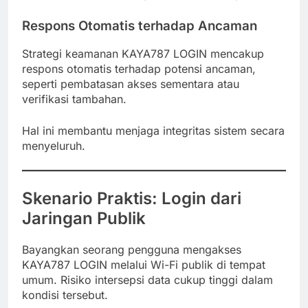
Respons Otomatis terhadap Ancaman
Strategi keamanan KAYA787 LOGIN mencakup
respons otomatis terhadap potensi ancaman,
seperti pembatasan akses sementara atau
verifikasi tambahan.
Hal ini membantu menjaga integritas sistem secara
menyeluruh.
Skenario Praktis: Login dari
Jaringan Publik
Bayangkan seorang pengguna mengakses
KAYA787 LOGIN melalui Wi-Fi publik di tempat
umum. Risiko intersepsi data cukup tinggi dalam
kondisi tersebut.