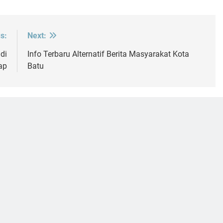
s:
Next:
di
Info Terbaru Alternatif Berita Masyarakat Kota
ap
Batu