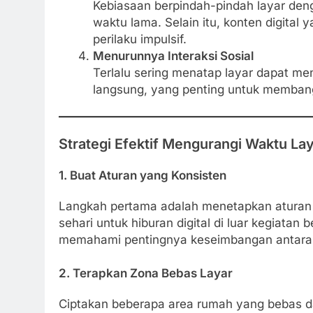
Kebiasaan berpindah-pindah layar den
waktu lama. Selain itu, konten digital
perilaku impulsif.
Menurunnya Interaksi Sosial
Terlalu sering menatap layar dapat m
langsung, yang penting untuk memban
Strategi Efektif Mengurangi Waktu La
1. Buat Aturan yang Konsisten
Langkah pertama adalah menetapkan aturan w
sehari untuk hiburan digital di luar kegiatan b
memahami pentingnya keseimbangan antara akti
2. Terapkan Zona Bebas Layar
Ciptakan beberapa area rumah yang bebas dar