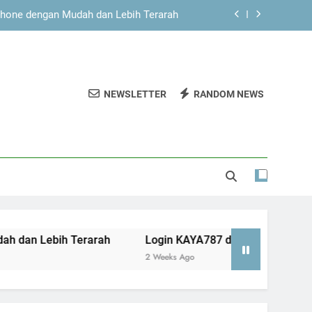
hone dengan Mudah dan Lebih Terarah
stem Akses yang Fleksibel dan Efisien
 Ringkas, Efisien, dan Mudah Dipahami
NEWSLETTER
RANDOM NEWS
T Login agar Lebih Akurat dan Aman
hone dengan Mudah dan Lebih Terarah
t Dan Aktif.
stem Akses yang Fleksibel dan Efisien
 Ringkas, Efisien, dan Mudah Dipahami
h Terarah
Login KAYA787 dengan Sistem Akses yang Flek
2 Weeks Ago