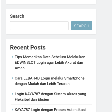
Search
SEARCH
Recent Posts
Tips Memeriksa Data Sebelum Melakukan
EDWINSLOT Login agar Lebih Akurat dan
Aman
Cara LEBAH4D Login melalui Smartphone
dengan Mudah dan Lebih Terarah
Login KAYA787 dengan Sistem Akses yang
Fleksibel dan Efisien
KAYA787 Login dengan Proses Autentikasi