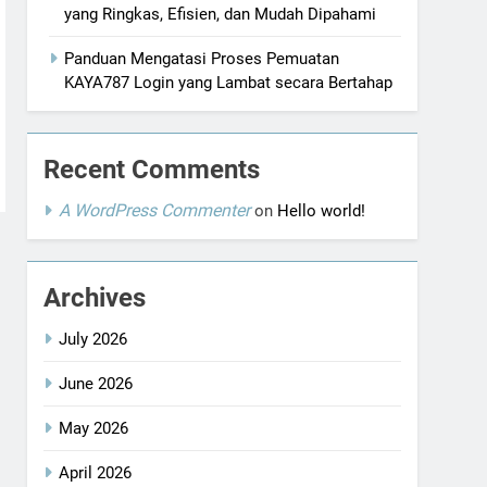
yang Ringkas, Efisien, dan Mudah Dipahami
Panduan Mengatasi Proses Pemuatan
KAYA787 Login yang Lambat secara Bertahap
Recent Comments
A WordPress Commenter
on
Hello world!
Archives
July 2026
June 2026
May 2026
April 2026