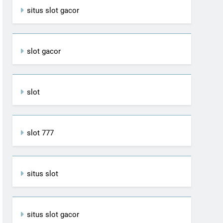
situs slot gacor
slot gacor
slot
slot 777
situs slot
situs slot gacor