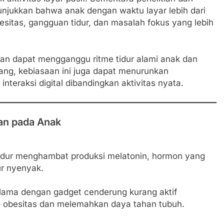
jukkan bahwa anak dengan waktu layar lebih dari
besitas, gangguan tidur, dan masalah fokus yang lebih
ihan dapat mengganggu ritme tidur alami anak dan
ng, kebiasaan ini juga dapat menurunkan
nteraksi digital dibandingkan aktivitas nyata.
an pada Anak
tidur menghambat produksi melatonin, hormon yang
ur nyenyak.
ama dengan gadget cenderung kurang aktif
ko obesitas dan melemahkan daya tahan tubuh.