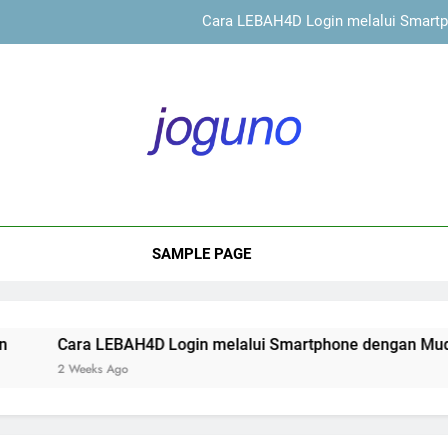
Cara LEBAH4D Login melalui Smartp
Login KAYA787 dengan Si
KAYA787 Login dengan Proses Autentikasi yang
Tips Memeriksa Data Sebelum Melakukan EDWINSLO
guno
Cara LEBAH4D Login melalui Smartp
nspirasi Fitness Dan Kesehatan Dari Joguno. Untuk Hidup Seha
Login KAYA787 dengan Si
SAMPLE PAGE
KAYA787 Login dengan Proses Autentikasi yang
 LEBAH4D Login melalui Smartphone dengan Mudah dan Lebi
ks Ago