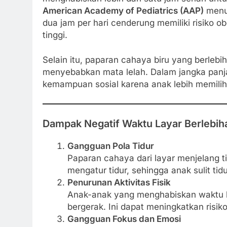
American Academy of Pediatrics (AAP)
menun
dua jam per hari cenderung memiliki risiko o
tinggi.
Selain itu, paparan cahaya biru yang berleb
menyebabkan mata lelah. Dalam jangka panja
kemampuan sosial karena anak lebih memilih i
Dampak Negatif Waktu Layar Berlebih
Gangguan Pola Tidur
Paparan cahaya dari layar menjelang 
mengatur tidur, sehingga anak sulit tid
Penurunan Aktivitas Fisik
Anak-anak yang menghabiskan waktu l
bergerak. Ini dapat meningkatkan risi
Gangguan Fokus dan Emosi