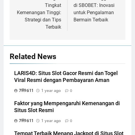
Tingkat
di SBOBET: Inovasi
Kemenangan Tinggi:
untuk Pengalaman
Strategi dan Tips
Bermain Terbaik
Terbaik
Related News
LARIS4D: Situs Slot Gacor Resmi dan Togel
Viral Resmi dengan Pembayaran Aman
7ff9611
1 year ago
0
Faktor yang Mempengaruhi Kemenangan di
Situs Slot Resmi
7ff9611
1 year ago
0
Tempat Terbaik Menang Jackpot di Situs Slot