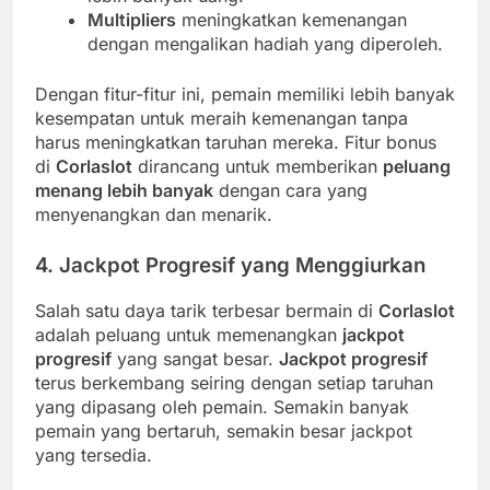
Multipliers
meningkatkan kemenangan
dengan mengalikan hadiah yang diperoleh.
Dengan fitur-fitur ini, pemain memiliki lebih banyak
kesempatan untuk meraih kemenangan tanpa
harus meningkatkan taruhan mereka. Fitur bonus
di
Corlaslot
dirancang untuk memberikan
peluang
menang lebih banyak
dengan cara yang
menyenangkan dan menarik.
4.
Jackpot Progresif yang Menggiurkan
Salah satu daya tarik terbesar bermain di
Corlaslot
adalah peluang untuk memenangkan
jackpot
progresif
yang sangat besar.
Jackpot progresif
terus berkembang seiring dengan setiap taruhan
yang dipasang oleh pemain. Semakin banyak
pemain yang bertaruh, semakin besar jackpot
yang tersedia.