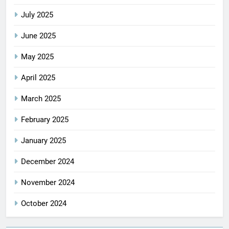
July 2025
June 2025
May 2025
April 2025
March 2025
February 2025
January 2025
December 2024
November 2024
October 2024