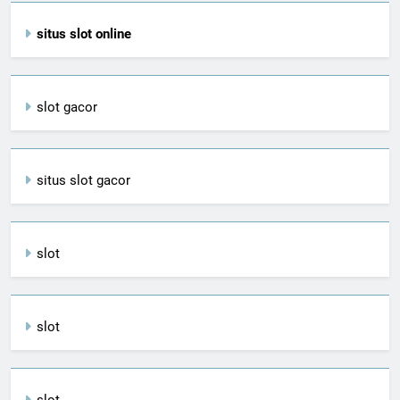
situs slot online
slot gacor
situs slot gacor
slot
slot