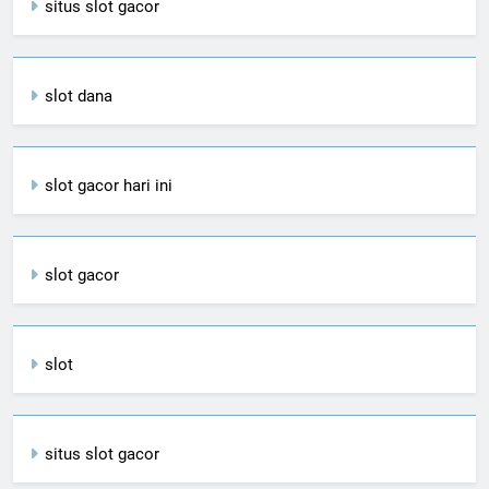
situs slot gacor
slot dana
slot gacor hari ini
slot gacor
slot
situs slot gacor