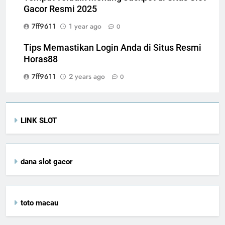
Gacor Resmi 2025
7ff9611
1 year ago
0
Tips Memastikan Login Anda di Situs Resmi
Horas88
7ff9611
2 years ago
0
LINK SLOT
dana slot gacor
toto macau