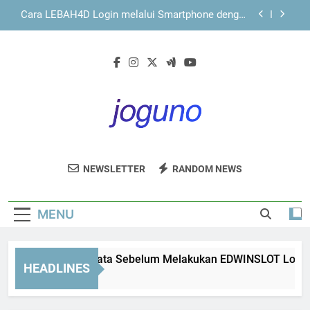
Skip
Login KAYA787 dengan Sistem Akses yang
to
Fleksibel dan Efisien
content
KAYA787 Login dengan Proses Autentikasi yang
Ringkas, Efisien, dan Mudah Dipahami
Tips Memeriksa Data Sebelum Melakukan
EDWINSLOT Login agar Lebih Akurat dan Aman
Cara LEBAH4D Login melalui Smartphone dengan
Mudah dan Lebih Terarah
Login KAYA787 dengan Sistem Akses yang
Fleksibel dan Efisien
Joguno
Dapatkan Inspirasi Fitness Dan Kesehatan
KAYA787 Login dengan Proses Autentikasi yang
NEWSLETTER
RANDOM NEWS
Ringkas, Efisien, dan Mudah Dipahami
Dari Joguno. Untuk Hidup Sehat Dan Aktif.
MENU
ps Memeriksa Data Sebelum Melakukan EDWINSLOT Login aga
HEADLINES
eeks Ago