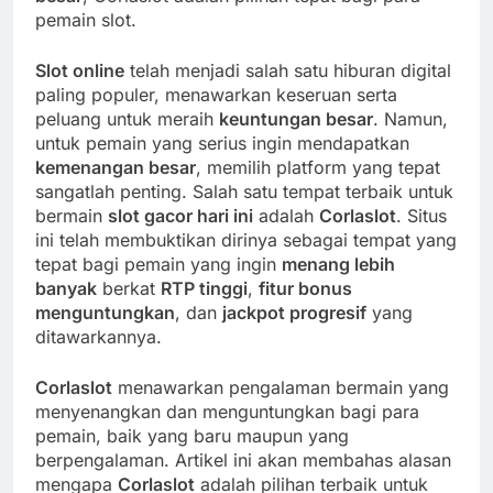
pemain slot.
Slot online
telah menjadi salah satu hiburan digital
paling populer, menawarkan keseruan serta
peluang untuk meraih
keuntungan besar
. Namun,
untuk pemain yang serius ingin mendapatkan
kemenangan besar
, memilih platform yang tepat
sangatlah penting. Salah satu tempat terbaik untuk
bermain
slot gacor hari ini
adalah
Corlaslot
. Situs
ini telah membuktikan dirinya sebagai tempat yang
tepat bagi pemain yang ingin
menang lebih
banyak
berkat
RTP tinggi
,
fitur bonus
menguntungkan
, dan
jackpot progresif
yang
ditawarkannya.
Corlaslot
menawarkan pengalaman bermain yang
menyenangkan dan menguntungkan bagi para
pemain, baik yang baru maupun yang
berpengalaman. Artikel ini akan membahas alasan
mengapa
Corlaslot
adalah pilihan terbaik untuk