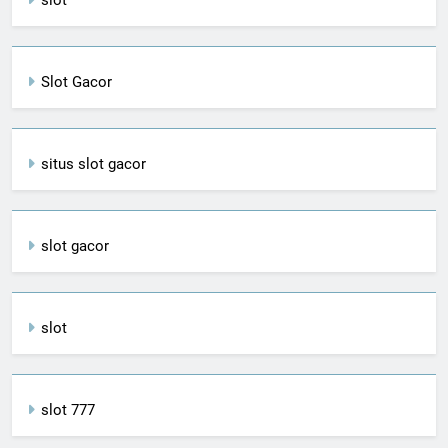
slot
Slot Gacor
situs slot gacor
slot gacor
slot
slot 777