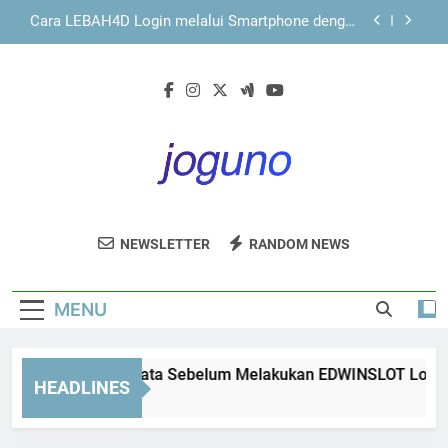
Skip
Login KAYA787 dengan Sistem Akses yang
to
Fleksibel dan Efisien
content
KAYA787 Login dengan Proses Autentikasi yang
Ringkas, Efisien, dan Mudah Dipahami
Tips Memeriksa Data Sebelum Melakukan
EDWINSLOT Login agar Lebih Akurat dan Aman
Cara LEBAH4D Login melalui Smartphone dengan
Mudah dan Lebih Terarah
Login KAYA787 dengan Sistem Akses yang
Fleksibel dan Efisien
Joguno
Dapatkan Inspirasi Fitness Dan Kesehatan
KAYA787 Login dengan Proses Autentikasi yang
NEWSLETTER
RANDOM NEWS
Ringkas, Efisien, dan Mudah Dipahami
Dari Joguno. Untuk Hidup Sehat Dan Aktif.
MENU
ps Memeriksa Data Sebelum Melakukan EDWINSLOT Login aga
HEADLINES
eeks Ago