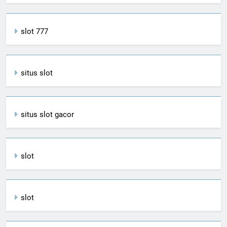
slot 777
situs slot
situs slot gacor
slot
slot