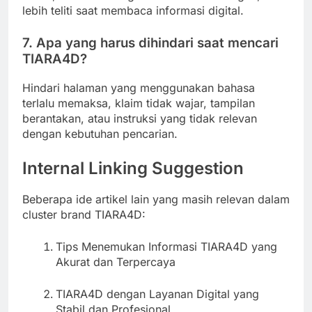
lebih teliti saat membaca informasi digital.
7. Apa yang harus dihindari saat mencari
TIARA4D?
Hindari halaman yang menggunakan bahasa
terlalu memaksa, klaim tidak wajar, tampilan
berantakan, atau instruksi yang tidak relevan
dengan kebutuhan pencarian.
Internal Linking Suggestion
Beberapa ide artikel lain yang masih relevan dalam
cluster brand TIARA4D:
Tips Menemukan Informasi TIARA4D yang
Akurat dan Terpercaya
TIARA4D dengan Layanan Digital yang
Stabil dan Profesional