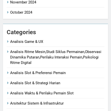
November 2024
October 2024
Categories
Analisis Game & UX
Analisis Ritme Mesin,Studi Siklus Permainan,Observasi
Dinamika Putaran,Perilaku Interaksi Pemain,Psikologi
Ritme Digital
Analisis Slot & Preferensi Pemain
Analisis Slot & Strategi Harian
Analisis Waktu & Perilaku Pemain Slot
Arsitektur Sistem & Infrastruktur