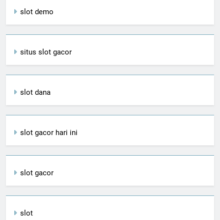
slot demo
situs slot gacor
slot dana
slot gacor hari ini
slot gacor
slot