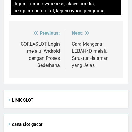
digital, brand awareness, akses praktis,
pengalaman digital, kepercayaan pengguna
Previous:
Next:
Post
navigation
CORLASLOT Login
Cara Mengenal
melalui Android
LEBAH4D melalui
dengan Proses
Struktur Halaman
Sederhana
yang Jelas
LINK SLOT
dana slot gacor