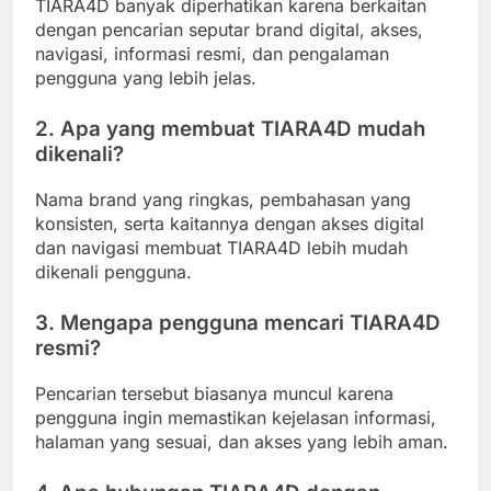
TIARA4D banyak diperhatikan karena berkaitan
dengan pencarian seputar brand digital, akses,
navigasi, informasi resmi, dan pengalaman
pengguna yang lebih jelas.
2. Apa yang membuat TIARA4D mudah
dikenali?
Nama brand yang ringkas, pembahasan yang
konsisten, serta kaitannya dengan akses digital
dan navigasi membuat TIARA4D lebih mudah
dikenali pengguna.
3. Mengapa pengguna mencari TIARA4D
resmi?
Pencarian tersebut biasanya muncul karena
pengguna ingin memastikan kejelasan informasi,
halaman yang sesuai, dan akses yang lebih aman.