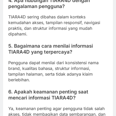
4. Apa hubungan TIARA4D dengan
pengalaman pengguna?
TIARA4D sering dibahas dalam konteks
kemudahan akses, tampilan responsif, navigasi
praktis, dan struktur informasi yang mudah
dipahami.
5. Bagaimana cara menilai informasi
TIARA4D yang terpercaya?
Pengguna dapat menilai dari konsistensi nama
brand, kualitas bahasa, struktur informasi,
tampilan halaman, serta tidak adanya klaim
berlebihan.
6. Apakah keamanan penting saat
mencari informasi TIARA4D?
Ya, keamanan penting agar pengguna tidak salah
akses, tidak membagikan data sembarangan, dan