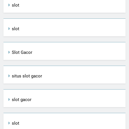
slot
slot
Slot Gacor
situs slot gacor
slot gacor
slot