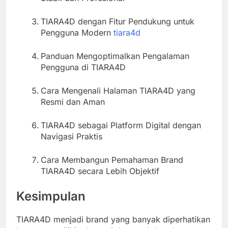
TIARA4D dengan Fitur Pendukung untuk
Pengguna Modern
tiara4d
Panduan Mengoptimalkan Pengalaman
Pengguna di TIARA4D
Cara Mengenali Halaman TIARA4D yang
Resmi dan Aman
TIARA4D sebagai Platform Digital dengan
Navigasi Praktis
Cara Membangun Pemahaman Brand
TIARA4D secara Lebih Objektif
Kesimpulan
TIARA4D menjadi brand yang banyak diperhatikan