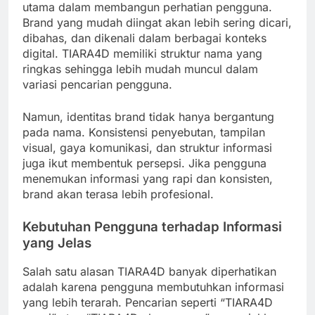
utama dalam membangun perhatian pengguna.
Brand yang mudah diingat akan lebih sering dicari,
dibahas, dan dikenali dalam berbagai konteks
digital. TIARA4D memiliki struktur nama yang
ringkas sehingga lebih mudah muncul dalam
variasi pencarian pengguna.
Namun, identitas brand tidak hanya bergantung
pada nama. Konsistensi penyebutan, tampilan
visual, gaya komunikasi, dan struktur informasi
juga ikut membentuk persepsi. Jika pengguna
menemukan informasi yang rapi dan konsisten,
brand akan terasa lebih profesional.
Kebutuhan Pengguna terhadap Informasi
yang Jelas
Salah satu alasan TIARA4D banyak diperhatikan
adalah karena pengguna membutuhkan informasi
yang lebih terarah. Pencarian seperti “TIARA4D