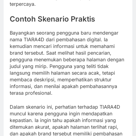
terpercaya.
Contoh Skenario Praktis
Bayangkan seorang pengguna baru mendengar
nama TIARA4D dari pembahasan digital. Ia
kemudian mencari informasi untuk memahami
brand tersebut. Saat melihat hasil pencarian,
pengguna menemukan beberapa halaman dengan
judul yang mirip. Pengguna yang teliti tidak
langsung memilih halaman secara acak, tetapi
membaca deskripsi, memperhatikan struktur
informasi, dan menilai apakah pembahasannya
terasa profesional.
Dalam skenario ini, perhatian terhadap TIARA4D
muncul karena pengguna ingin mendapatkan
kepastian. Ia ingin tahu apakah informasi yang
ditemukan akurat, apakah halaman terlihat rapi,
dan apakah brand tersebut memiliki pembahasan