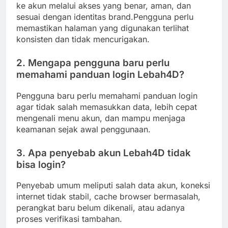
ke akun melalui akses yang benar, aman, dan
sesuai dengan identitas brand.Pengguna perlu
memastikan halaman yang digunakan terlihat
konsisten dan tidak mencurigakan.
2. Mengapa pengguna baru perlu
memahami panduan login Lebah4D?
Pengguna baru perlu memahami panduan login
agar tidak salah memasukkan data, lebih cepat
mengenali menu akun, dan mampu menjaga
keamanan sejak awal penggunaan.
3. Apa penyebab akun Lebah4D tidak
bisa login?
Penyebab umum meliputi salah data akun, koneksi
internet tidak stabil, cache browser bermasalah,
perangkat baru belum dikenali, atau adanya
proses verifikasi tambahan.