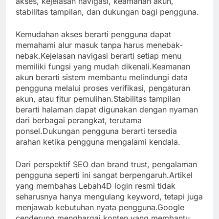
akses, kejelasan navigasi, keamanan akun,
stabilitas tampilan, dan dukungan bagi pengguna.
Kemudahan akses berarti pengguna dapat
memahami alur masuk tanpa harus menebak-
nebak.Kejelasan navigasi berarti setiap menu
memiliki fungsi yang mudah dikenali.Keamanan
akun berarti sistem membantu melindungi data
pengguna melalui proses verifikasi, pengaturan
akun, atau fitur pemulihan.Stabilitas tampilan
berarti halaman dapat digunakan dengan nyaman
dari berbagai perangkat, terutama
ponsel.Dukungan pengguna berarti tersedia
arahan ketika pengguna mengalami kendala.
Dari perspektif SEO dan brand trust, pengalaman
pengguna seperti ini sangat berpengaruh.Artikel
yang membahas Lebah4D login resmi tidak
seharusnya hanya mengulang keyword, tetapi juga
menjawab kebutuhan nyata pengguna.Google
cenderung menghargai konten yang membantu