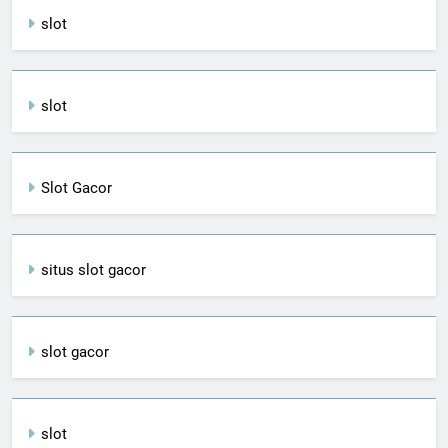
slot
slot
Slot Gacor
situs slot gacor
slot gacor
slot