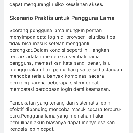
dapat mengurangi risiko kesalahan akses.
Skenario Praktis untuk Pengguna Lama
Seorang pengguna lama mungkin pernah
menyimpan data login di browser, lalu tiba-tiba
tidak bisa masuk setelah mengganti
perangkat.Dalam kondisi seperti ini, langkah
terbaik adalah memeriksa kembali nama
pengguna, memastikan kata sandi benar, lalu
menggunakan fitur pemulihan jika tersedia.Jangan
mencoba terlalu banyak kombinasi secara
berulang karena beberapa sistem dapat
membatasi percobaan login demi keamanan.
Pendekatan yang tenang dan sistematis lebih
efektif dibanding mencoba masuk secara terburu-
buru.Pengguna lama yang memahami alur
pemulihan akun biasanya dapat menyelesaikan
kendala lebih cepat.