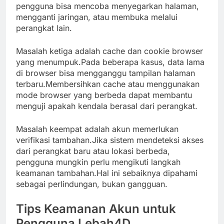
pengguna bisa mencoba menyegarkan halaman,
mengganti jaringan, atau membuka melalui
perangkat lain.
Masalah ketiga adalah cache dan cookie browser
yang menumpuk.Pada beberapa kasus, data lama
di browser bisa mengganggu tampilan halaman
terbaru.Membersihkan cache atau menggunakan
mode browser yang berbeda dapat membantu
menguji apakah kendala berasal dari perangkat.
Masalah keempat adalah akun memerlukan
verifikasi tambahan.Jika sistem mendeteksi akses
dari perangkat baru atau lokasi berbeda,
pengguna mungkin perlu mengikuti langkah
keamanan tambahan.Hal ini sebaiknya dipahami
sebagai perlindungan, bukan gangguan.
Tips Keamanan Akun untuk
Pengguna Lebah4D