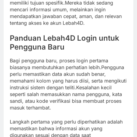
memiliki tujuan spesifik.Mereka tidak sedang
mencari informasi umum, melainkan ingin
mendapatkan jawaban cepat, aman, dan relevan
tentang akses ke akun Lebah4D.
Panduan Lebah4D Login untuk
Pengguna Baru
Bagi pengguna baru, proses login pertama
biasanya membutuhkan perhatian lebih.Pengguna
perlu memastikan data akun sudah benar,
memahami kolom yang harus diisi, serta mengikuti
instruksi sistem dengan teliti.Kesalahan kecil
seperti salah memasukkan nama pengguna, kata
sandi, atau kode verifikasi bisa membuat proses
masuk terhambat.
Langkah pertama yang perlu diperhatikan adalah
memastikan bahwa informasi akun yang
digunakan sesuai dengan data saat