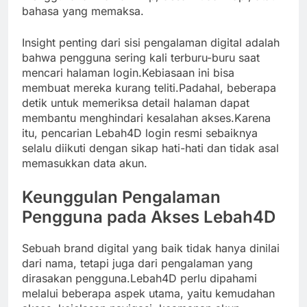
bahasa yang memaksa.
Insight penting dari sisi pengalaman digital adalah
bahwa pengguna sering kali terburu-buru saat
mencari halaman login.Kebiasaan ini bisa
membuat mereka kurang teliti.Padahal, beberapa
detik untuk memeriksa detail halaman dapat
membantu menghindari kesalahan akses.Karena
itu, pencarian Lebah4D login resmi sebaiknya
selalu diikuti dengan sikap hati-hati dan tidak asal
memasukkan data akun.
Keunggulan Pengalaman
Pengguna pada Akses Lebah4D
Sebuah brand digital yang baik tidak hanya dinilai
dari nama, tetapi juga dari pengalaman yang
dirasakan pengguna.Lebah4D perlu dipahami
melalui beberapa aspek utama, yaitu kemudahan