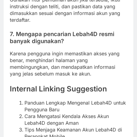
instruksi dengan teliti, dan pastikan data yang
dimasukkan sesuai dengan informasi akun yang
terdaftar.
7. Mengapa pencarian Lebah4D resmi
banyak digunakan?
Karena pengguna ingin memastikan akses yang
benar, menghindari halaman yang
membingungkan, dan mendapatkan informasi
yang jelas sebelum masuk ke akun.
Internal Linking Suggestion
Panduan Lengkap Mengenal Lebah4D untuk
Pengguna Baru
Cara Mengatasi Kendala Akses Akun
Lebah4D dengan Aman
Tips Menjaga Keamanan Akun Lebah4D di
Perangkat Mobile