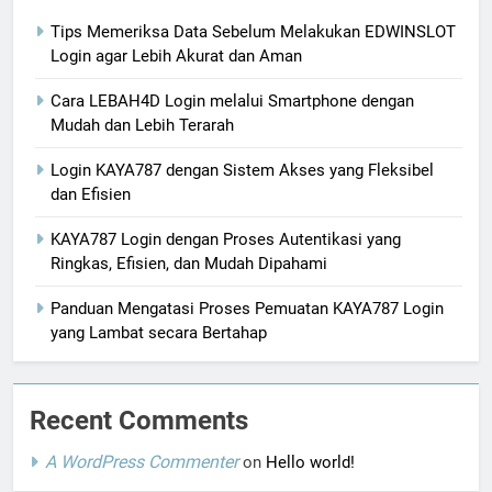
Tips Memeriksa Data Sebelum Melakukan EDWINSLOT
Login agar Lebih Akurat dan Aman
Cara LEBAH4D Login melalui Smartphone dengan
Mudah dan Lebih Terarah
Login KAYA787 dengan Sistem Akses yang Fleksibel
dan Efisien
KAYA787 Login dengan Proses Autentikasi yang
Ringkas, Efisien, dan Mudah Dipahami
Panduan Mengatasi Proses Pemuatan KAYA787 Login
yang Lambat secara Bertahap
Recent Comments
A WordPress Commenter
on
Hello world!