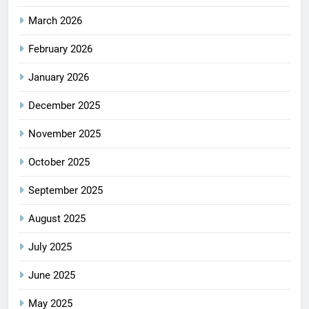
March 2026
February 2026
January 2026
December 2025
November 2025
October 2025
September 2025
August 2025
July 2025
June 2025
May 2025