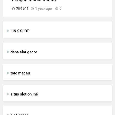
7ff9611
1 year ago
0
LINK SLOT
dana slot gacor
toto macau
situs slot online