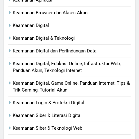
Keamanan Aplikasi
Keamanan Browser dan Akses Akun
Keamanan Digital
Keamanan Digital & Teknologi
Keamanan Digital dan Perlindungan Data
Keamanan Digital, Edukasi Online, Infrastruktur Web,
Panduan Akun, Teknologi Internet
Keamanan Digital, Game Online, Panduan Internet, Tips &
Trik Gaming, Tutorial Akun
Keamanan Login & Proteksi Digital
Keamanan Siber & Literasi Digital
Keamanan Siber & Teknologi Web