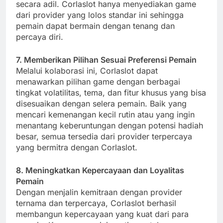
secara adil. Corlaslot hanya menyediakan game
dari provider yang lolos standar ini sehingga
pemain dapat bermain dengan tenang dan
percaya diri.
7. Memberikan Pilihan Sesuai Preferensi Pemain
Melalui kolaborasi ini, Corlaslot dapat
menawarkan pilihan game dengan berbagai
tingkat volatilitas, tema, dan fitur khusus yang bisa
disesuaikan dengan selera pemain. Baik yang
mencari kemenangan kecil rutin atau yang ingin
menantang keberuntungan dengan potensi hadiah
besar, semua tersedia dari provider terpercaya
yang bermitra dengan Corlaslot.
8. Meningkatkan Kepercayaan dan Loyalitas
Pemain
Dengan menjalin kemitraan dengan provider
ternama dan terpercaya, Corlaslot berhasil
membangun kepercayaan yang kuat dari para