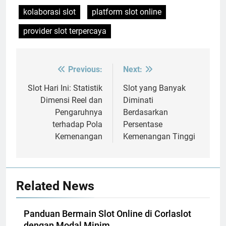
kolaborasi slot
platform slot online
provider slot terpercaya
Previous:
Next:
Post
navigation
Slot Hari Ini: Statistik
Slot yang Banyak
Dimensi Reel dan
Diminati
Pengaruhnya
Berdasarkan
terhadap Pola
Persentase
Kemenangan
Kemenangan Tinggi
Related News
Panduan Bermain Slot Online di Corlaslot
dengan Modal Minim