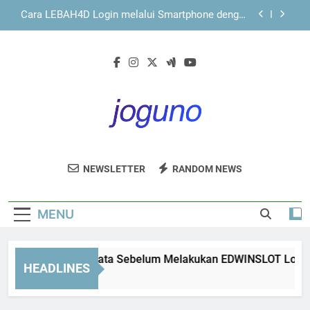
Skip
Login KAYA787 dengan Sistem Akses yang
to
Fleksibel dan Efisien
content
KAYA787 Login dengan Proses Autentikasi yang
Ringkas, Efisien, dan Mudah Dipahami
Tips Memeriksa Data Sebelum Melakukan
EDWINSLOT Login agar Lebih Akurat dan Aman
Cara LEBAH4D Login melalui Smartphone dengan
Mudah dan Lebih Terarah
Login KAYA787 dengan Sistem Akses yang
Fleksibel dan Efisien
Joguno
Dapatkan Inspirasi Fitness Dan Kesehatan
KAYA787 Login dengan Proses Autentikasi yang
NEWSLETTER
RANDOM NEWS
Ringkas, Efisien, dan Mudah Dipahami
Dari Joguno. Untuk Hidup Sehat Dan Aktif.
MENU
ps Memeriksa Data Sebelum Melakukan EDWINSLOT Login aga
HEADLINES
Weeks Ago