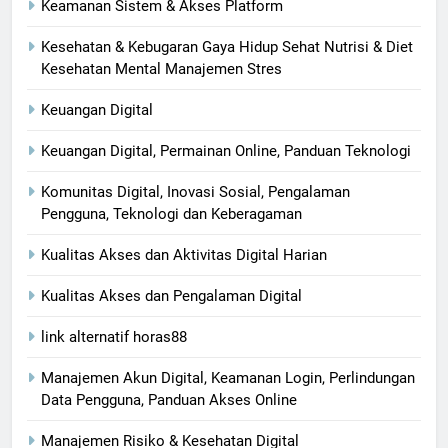
Keamanan Sistem & Akses Platform
Kesehatan & Kebugaran Gaya Hidup Sehat Nutrisi & Diet
Kesehatan Mental Manajemen Stres
Keuangan Digital
Keuangan Digital, Permainan Online, Panduan Teknologi
Komunitas Digital, Inovasi Sosial, Pengalaman
Pengguna, Teknologi dan Keberagaman
Kualitas Akses dan Aktivitas Digital Harian
Kualitas Akses dan Pengalaman Digital
link alternatif horas88
Manajemen Akun Digital, Keamanan Login, Perlindungan
Data Pengguna, Panduan Akses Online
Manajemen Risiko & Kesehatan Digital