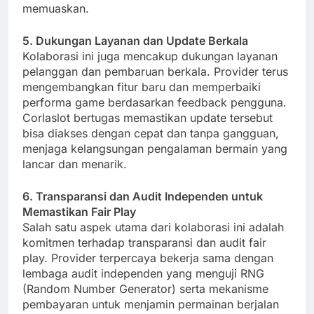
memuaskan.
5. Dukungan Layanan dan Update Berkala
Kolaborasi ini juga mencakup dukungan layanan
pelanggan dan pembaruan berkala. Provider terus
mengembangkan fitur baru dan memperbaiki
performa game berdasarkan feedback pengguna.
Corlaslot bertugas memastikan update tersebut
bisa diakses dengan cepat dan tanpa gangguan,
menjaga kelangsungan pengalaman bermain yang
lancar dan menarik.
6. Transparansi dan Audit Independen untuk
Memastikan Fair Play
Salah satu aspek utama dari kolaborasi ini adalah
komitmen terhadap transparansi dan audit fair
play. Provider terpercaya bekerja sama dengan
lembaga audit independen yang menguji RNG
(Random Number Generator) serta mekanisme
pembayaran untuk menjamin permainan berjalan