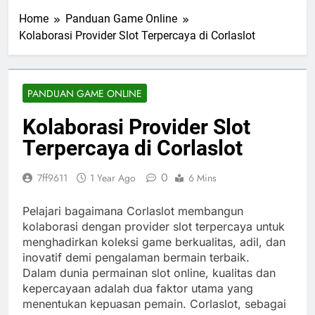
Home
Panduan Game Online
Kolaborasi Provider Slot Terpercaya di Corlaslot
PANDUAN GAME ONLINE
Kolaborasi Provider Slot
Terpercaya di Corlaslot
0
7ff9611
1 Year Ago
6 Mins
Pelajari bagaimana Corlaslot membangun
kolaborasi dengan provider slot terpercaya untuk
menghadirkan koleksi game berkualitas, adil, dan
inovatif demi pengalaman bermain terbaik.
Dalam dunia permainan slot online, kualitas dan
kepercayaan adalah dua faktor utama yang
menentukan kepuasan pemain. Corlaslot, sebagai