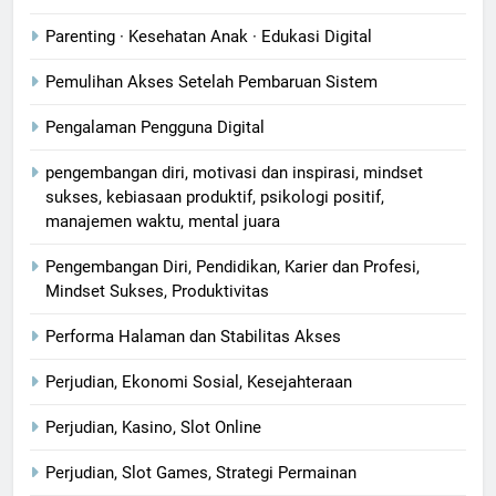
Parenting · Kesehatan Anak · Edukasi Digital
Pemulihan Akses Setelah Pembaruan Sistem
Pengalaman Pengguna Digital
pengembangan diri, motivasi dan inspirasi, mindset
sukses, kebiasaan produktif, psikologi positif,
manajemen waktu, mental juara
Pengembangan Diri, Pendidikan, Karier dan Profesi,
Mindset Sukses, Produktivitas
Performa Halaman dan Stabilitas Akses
Perjudian, Ekonomi Sosial, Kesejahteraan
Perjudian, Kasino, Slot Online
Perjudian, Slot Games, Strategi Permainan