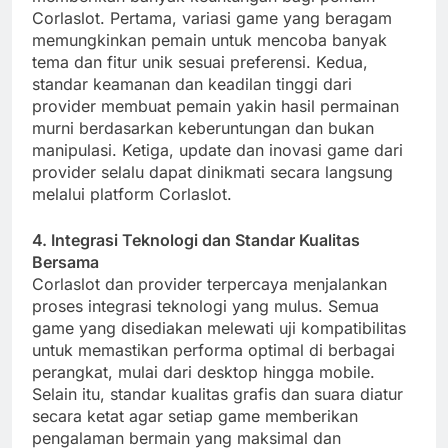
Corlaslot. Pertama, variasi game yang beragam
memungkinkan pemain untuk mencoba banyak
tema dan fitur unik sesuai preferensi. Kedua,
standar keamanan dan keadilan tinggi dari
provider membuat pemain yakin hasil permainan
murni berdasarkan keberuntungan dan bukan
manipulasi. Ketiga, update dan inovasi game dari
provider selalu dapat dinikmati secara langsung
melalui platform Corlaslot.
4. Integrasi Teknologi dan Standar Kualitas
Bersama
Corlaslot dan provider terpercaya menjalankan
proses integrasi teknologi yang mulus. Semua
game yang disediakan melewati uji kompatibilitas
untuk memastikan performa optimal di berbagai
perangkat, mulai dari desktop hingga mobile.
Selain itu, standar kualitas grafis dan suara diatur
secara ketat agar setiap game memberikan
pengalaman bermain yang maksimal dan