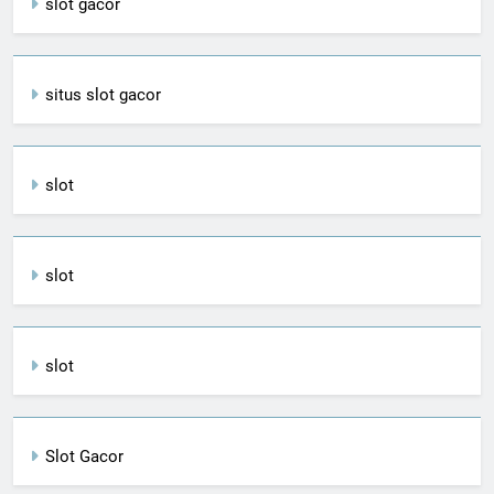
slot gacor
situs slot gacor
slot
slot
slot
Slot Gacor