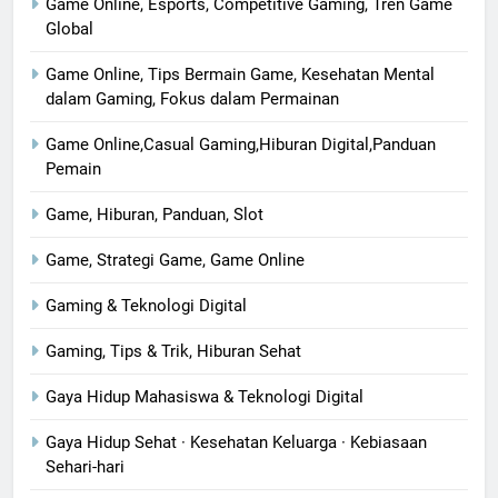
Game Online, Esports, Competitive Gaming, Tren Game
Global
Game Online, Tips Bermain Game, Kesehatan Mental
dalam Gaming, Fokus dalam Permainan
Game Online,Casual Gaming,Hiburan Digital,Panduan
Pemain
Game, Hiburan, Panduan, Slot
Game, Strategi Game, Game Online
Gaming & Teknologi Digital
Gaming, Tips & Trik, Hiburan Sehat
Gaya Hidup Mahasiswa & Teknologi Digital
Gaya Hidup Sehat · Kesehatan Keluarga · Kebiasaan
Sehari-hari