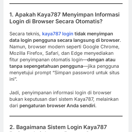
1. Apakah Kaya787 Menyimpan Informasi
Login di Browser Secara Otomatis?
Secara teknis,
kaya787 login
tidak menyimpan
data login pengguna secara langsung di browser
.
Namun, browser modern seperti Google Chrome,
Mozilla Firefox, Safari, dan Edge menyediakan
fitur penyimpanan otomatis login—
dengan atau
tanpa sepengetahuan pengguna
—jika pengguna
menyetujui prompt “Simpan password untuk situs
ini”.
Jadi, penyimpanan informasi login di browser
bukan keputusan dari sistem Kaya787, melainkan
dari
pengaturan browser Anda sendiri
.
2. Bagaimana Sistem Login Kaya787