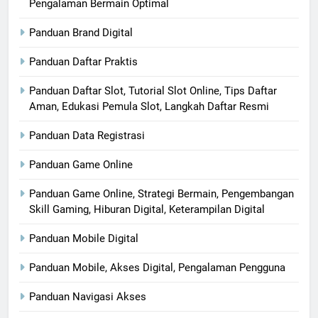
Pengalaman Bermain Optimal
Panduan Brand Digital
Panduan Daftar Praktis
Panduan Daftar Slot, Tutorial Slot Online, Tips Daftar
Aman, Edukasi Pemula Slot, Langkah Daftar Resmi
Panduan Data Registrasi
Panduan Game Online
Panduan Game Online, Strategi Bermain, Pengembangan
Skill Gaming, Hiburan Digital, Keterampilan Digital
Panduan Mobile Digital
Panduan Mobile, Akses Digital, Pengalaman Pengguna
Panduan Navigasi Akses