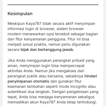
Kesimpulan
Meskipun Kaya787 tidak secara aktif menyimpan
informasi login di browser, sistem browser
modern menawarkan opsi tersebut sebagai bagian
dari fitur kenyamanan pengguna. Fitur ini bisa
menjadi solusi praktis, namun perlu digunakan
secara
bijak dan bertanggung jawab
.
Jika Anda menggunakan perangkat pribadi yang
aman, menyimpan login bisa mempercepat
aktivitas Anda. Namun jika mengakses dari
perangkat publik atau bersama, sebaiknya
hindari
penyimpanan otomatis
dan gunakan fitur
keamanan tambahan seperti mode incognito atau
autentikasi dua langkah. Dengan pengelolaan yang
tepat, Anda bisa menjaga kenyamanan sekaligus
memastikan akun Kaya787 Anda tetap terlindungi.