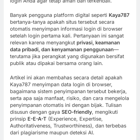
login Anda agar tetap aman dan terkendali.
Banyak pengguna platform digital seperti
Kaya787
bertanya-tanya apakah situs tersebut secara
otomatis menyimpan informasi login di browser
setelah login pertama kali. Pertanyaan ini sangat
relevan karena menyangkut
privasi, keamanan
data pribadi, dan kenyamanan penggunaan
—
terutama jika perangkat yang digunakan bersifat
publik atau dipakai bersama orang lain.
Artikel ini akan membahas secara detail apakah
Kaya787 menyimpan data login di browser,
bagaimana sistem penyimpanan tersebut bekerja,
serta apa saja manfaat, risiko, dan cara mengelola
penyimpanan otomatis ini dengan bijak. Tulisan
disusun dengan gaya
SEO-friendly
, mengikuti
prinsip
E-E-A-T
(Experience, Expertise,
Authoritativeness, Trustworthiness), dan terbebas
dari plagiarisme maupun deteksi AI.