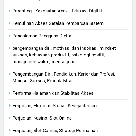
Parenting · Kesehatan Anak · Edukasi Digital
Pemulihan Akses Setelah Pembaruan Sistem
Pengalaman Pengguna Digital
pengembangan diri, motivasi dan inspirasi, mindset
sukses, kebiasaan produktif, psikologi positif,
manajemen waktu, mental juara
Pengembangan Diri, Pendidikan, Karier dan Profesi,
Mindset Sukses, Produktivitas
Performa Halaman dan Stabilitas Akses
Perjudian, Ekonomi Sosial, Kesejahteraan
Perjudian, Kasino, Slot Online
Perjudian, Slot Games, Strategi Permainan