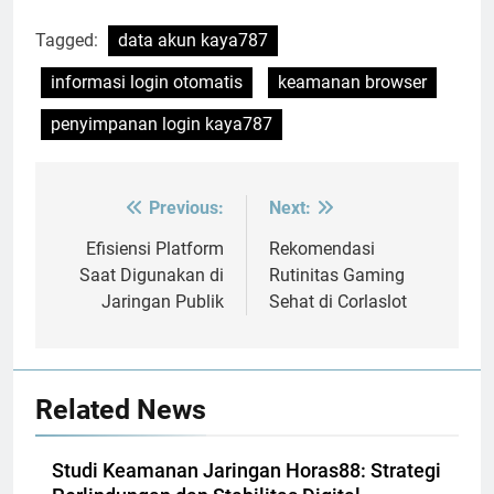
Tagged:
data akun kaya787
informasi login otomatis
keamanan browser
penyimpanan login kaya787
Previous:
Next:
Post
navigation
Efisiensi Platform
Rekomendasi
Saat Digunakan di
Rutinitas Gaming
Jaringan Publik
Sehat di Corlaslot
Related News
Studi Keamanan Jaringan Horas88: Strategi