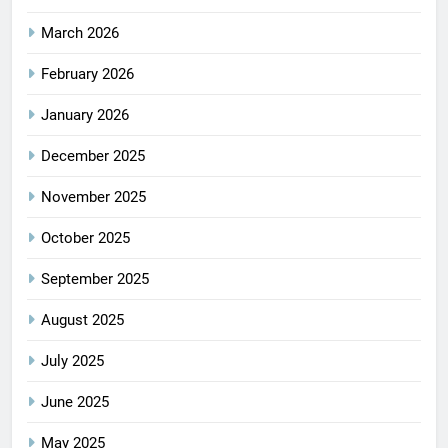
March 2026
February 2026
January 2026
December 2025
November 2025
October 2025
September 2025
August 2025
July 2025
June 2025
May 2025