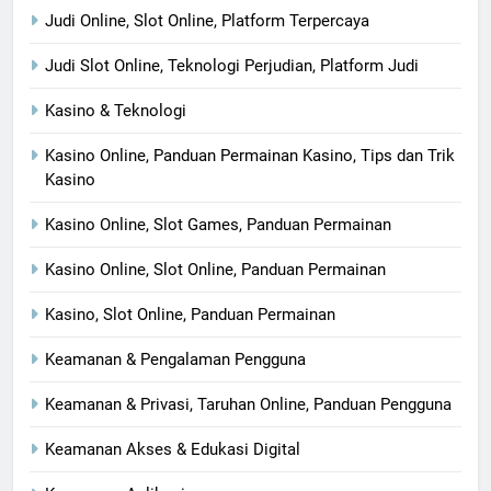
Judi Online, Slot Online, Platform Terpercaya
Judi Slot Online, Teknologi Perjudian, Platform Judi
Kasino & Teknologi
Kasino Online, Panduan Permainan Kasino, Tips dan Trik
Kasino
Kasino Online, Slot Games, Panduan Permainan
Kasino Online, Slot Online, Panduan Permainan
Kasino, Slot Online, Panduan Permainan
Keamanan & Pengalaman Pengguna
Keamanan & Privasi, Taruhan Online, Panduan Pengguna
Keamanan Akses & Edukasi Digital