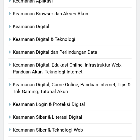
Keamanan Aplikasi
Keamanan Browser dan Akses Akun
Keamanan Digital
Keamanan Digital & Teknologi
Keamanan Digital dan Perlindungan Data
Keamanan Digital, Edukasi Online, Infrastruktur Web,
Panduan Akun, Teknologi Internet
Keamanan Digital, Game Online, Panduan Internet, Tips &
Trik Gaming, Tutorial Akun
Keamanan Login & Proteksi Digital
Keamanan Siber & Literasi Digital
Keamanan Siber & Teknologi Web