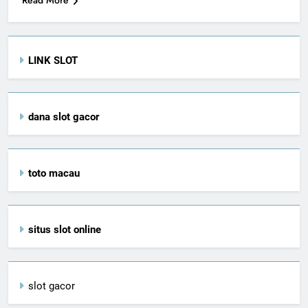
LINK SLOT
dana slot gacor
toto macau
situs slot online
slot gacor