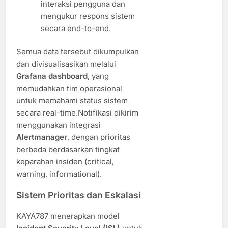
interaksi pengguna dan
mengukur respons sistem
secara end-to-end.
Semua data tersebut dikumpulkan
dan divisualisasikan melalui
Grafana dashboard
, yang
memudahkan tim operasional
untuk memahami status sistem
secara real-time.Notifikasi dikirim
menggunakan integrasi
Alertmanager
, dengan prioritas
berbeda berdasarkan tingkat
keparahan insiden (critical,
warning, informational).
Sistem Prioritas dan Eskalasi
KAYA787 menerapkan model