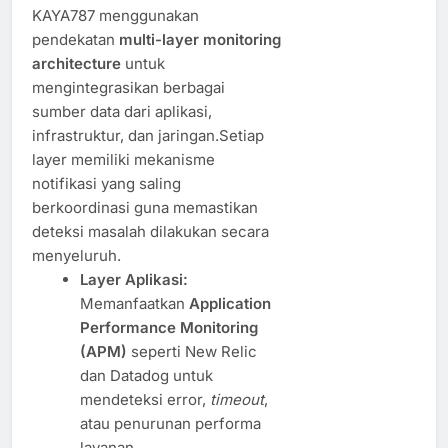
KAYA787 menggunakan
pendekatan
multi-layer monitoring
architecture
untuk
mengintegrasikan berbagai
sumber data dari aplikasi,
infrastruktur, dan jaringan.Setiap
layer memiliki mekanisme
notifikasi yang saling
berkoordinasi guna memastikan
deteksi masalah dilakukan secara
menyeluruh.
Layer Aplikasi:
Memanfaatkan
Application
Performance Monitoring
(APM)
seperti New Relic
dan Datadog untuk
mendeteksi error,
timeout
,
atau penurunan performa
layanan.