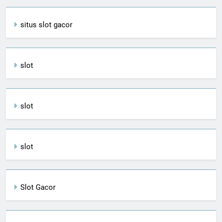
situs slot gacor
slot
slot
slot
Slot Gacor