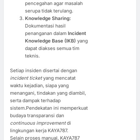
pencegahan agar masalah
serupa tidak terulang.
Knowledge Sharing:
Dokumentasi hasil
penanganan dalam
Incident
Knowledge Base (IKB)
yang
dapat diakses semua tim
teknis.
Setiap insiden disertai dengan
incident ticket
yang mencatat
waktu kejadian, siapa yang
menangani, tindakan yang diambil,
serta dampak terhadap
sistem.Pendekatan ini memperkuat
budaya transparansi dan
continuous improvement
di
lingkungan kerja KAYA787.
Selain proses manual, KAYA787