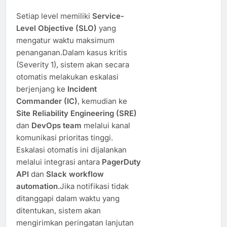
Setiap level memiliki
Service-
Level Objective (SLO)
yang
mengatur waktu maksimum
penanganan.Dalam kasus kritis
(Severity 1), sistem akan secara
otomatis melakukan eskalasi
berjenjang ke
Incident
Commander (IC)
, kemudian ke
Site Reliability Engineering (SRE)
dan
DevOps team
melalui kanal
komunikasi prioritas tinggi.
Eskalasi otomatis ini dijalankan
melalui integrasi antara
PagerDuty
API
dan
Slack workflow
automation
.Jika notifikasi tidak
ditanggapi dalam waktu yang
ditentukan, sistem akan
mengirimkan peringatan lanjutan