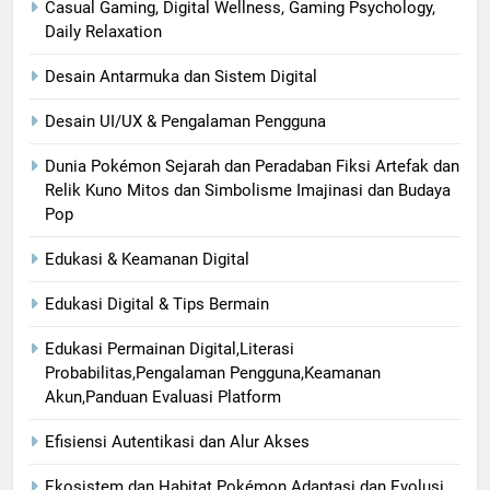
Casual Gaming, Digital Wellness, Gaming Psychology,
Daily Relaxation
Desain Antarmuka dan Sistem Digital
Desain UI/UX & Pengalaman Pengguna
Dunia Pokémon Sejarah dan Peradaban Fiksi Artefak dan
Relik Kuno Mitos dan Simbolisme Imajinasi dan Budaya
Pop
Edukasi & Keamanan Digital
Edukasi Digital & Tips Bermain
Edukasi Permainan Digital,Literasi
Probabilitas,Pengalaman Pengguna,Keamanan
Akun,Panduan Evaluasi Platform
Efisiensi Autentikasi dan Alur Akses
Ekosistem dan Habitat Pokémon Adaptasi dan Evolusi