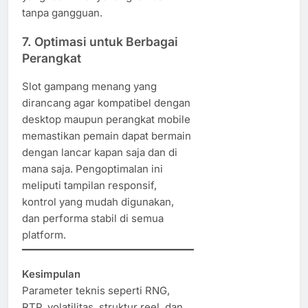
tanpa gangguan.
7. Optimasi untuk Berbagai
Perangkat
Slot gampang menang yang
dirancang agar kompatibel dengan
desktop maupun perangkat mobile
memastikan pemain dapat bermain
dengan lancar kapan saja dan di
mana saja. Pengoptimalan ini
meliputi tampilan responsif,
kontrol yang mudah digunakan,
dan performa stabil di semua
platform.
Kesimpulan
Parameter teknis seperti RNG,
RTP, volatilitas, struktur reel, dan