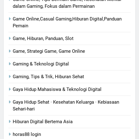
dalam Gaming, Fokus dalam Permainan
Game Online,Casual Gaming,Hiburan Digital,Panduan
Pemain
Game, Hiburan, Panduan, Slot
Game, Strategi Game, Game Online
Gaming & Teknologi Digital
Gaming, Tips & Trik, Hiburan Sehat
Gaya Hidup Mahasiswa & Teknologi Digital
Gaya Hidup Sehat · Kesehatan Keluarga · Kebiasaan
Sehari-hari
Hiburan Digital Bertema Asia
horas88 login