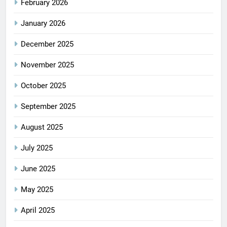
February 2026
January 2026
December 2025
November 2025
October 2025
September 2025
August 2025
July 2025
June 2025
May 2025
April 2025