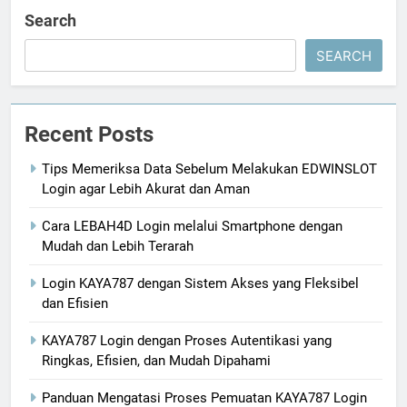
Search
SEARCH
Recent Posts
Tips Memeriksa Data Sebelum Melakukan EDWINSLOT
Login agar Lebih Akurat dan Aman
Cara LEBAH4D Login melalui Smartphone dengan
Mudah dan Lebih Terarah
Login KAYA787 dengan Sistem Akses yang Fleksibel
dan Efisien
KAYA787 Login dengan Proses Autentikasi yang
Ringkas, Efisien, dan Mudah Dipahami
Panduan Mengatasi Proses Pemuatan KAYA787 Login