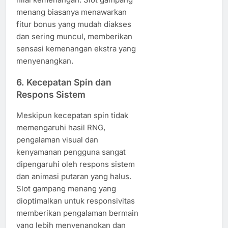
menang biasanya menawarkan
fitur bonus yang mudah diakses
dan sering muncul, memberikan
sensasi kemenangan ekstra yang
menyenangkan.
6. Kecepatan Spin dan
Respons Sistem
Meskipun kecepatan spin tidak
memengaruhi hasil RNG,
pengalaman visual dan
kenyamanan pengguna sangat
dipengaruhi oleh respons sistem
dan animasi putaran yang halus.
Slot gampang menang yang
dioptimalkan untuk responsivitas
memberikan pengalaman bermain
yang lebih menyenangkan dan