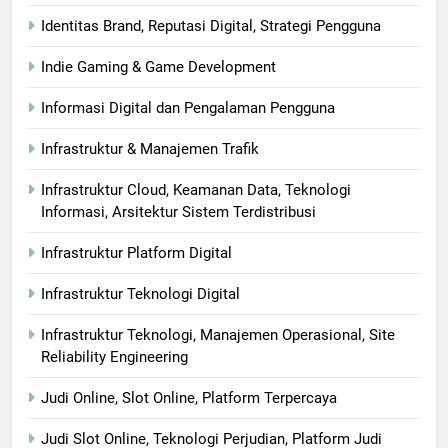
Identitas Brand, Reputasi Digital, Strategi Pengguna
Indie Gaming & Game Development
Informasi Digital dan Pengalaman Pengguna
Infrastruktur & Manajemen Trafik
Infrastruktur Cloud, Keamanan Data, Teknologi
Informasi, Arsitektur Sistem Terdistribusi
Infrastruktur Platform Digital
Infrastruktur Teknologi Digital
Infrastruktur Teknologi, Manajemen Operasional, Site
Reliability Engineering
Judi Online, Slot Online, Platform Terpercaya
Judi Slot Online, Teknologi Perjudian, Platform Judi