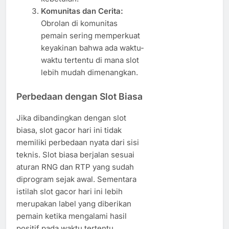
Komunitas dan Cerita:
Obrolan di komunitas
pemain sering memperkuat
keyakinan bahwa ada waktu-
waktu tertentu di mana slot
lebih mudah dimenangkan.
Perbedaan dengan Slot Biasa
Jika dibandingkan dengan slot
biasa, slot gacor hari ini tidak
memiliki perbedaan nyata dari sisi
teknis. Slot biasa berjalan sesuai
aturan RNG dan RTP yang sudah
diprogram sejak awal. Sementara
istilah slot gacor hari ini lebih
merupakan label yang diberikan
pemain ketika mengalami hasil
positif pada waktu tertentu.