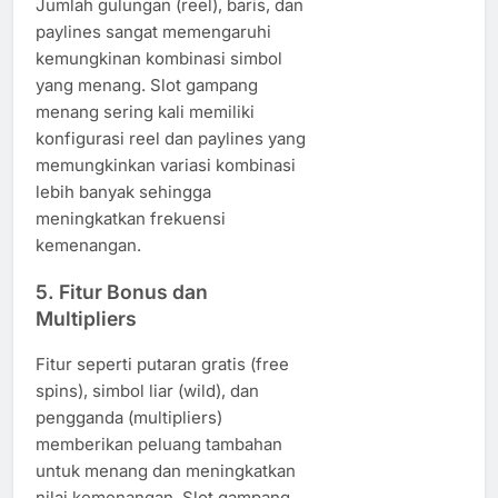
Jumlah gulungan (reel), baris, dan
paylines sangat memengaruhi
kemungkinan kombinasi simbol
yang menang. Slot gampang
menang sering kali memiliki
konfigurasi reel dan paylines yang
memungkinkan variasi kombinasi
lebih banyak sehingga
meningkatkan frekuensi
kemenangan.
5. Fitur Bonus dan
Multipliers
Fitur seperti putaran gratis (free
spins), simbol liar (wild), dan
pengganda (multipliers)
memberikan peluang tambahan
untuk menang dan meningkatkan
nilai kemenangan. Slot gampang