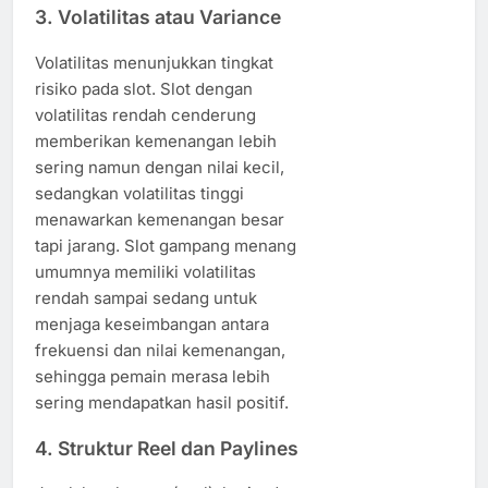
3. Volatilitas atau Variance
Volatilitas menunjukkan tingkat
risiko pada slot. Slot dengan
volatilitas rendah cenderung
memberikan kemenangan lebih
sering namun dengan nilai kecil,
sedangkan volatilitas tinggi
menawarkan kemenangan besar
tapi jarang. Slot gampang menang
umumnya memiliki volatilitas
rendah sampai sedang untuk
menjaga keseimbangan antara
frekuensi dan nilai kemenangan,
sehingga pemain merasa lebih
sering mendapatkan hasil positif.
4. Struktur Reel dan Paylines