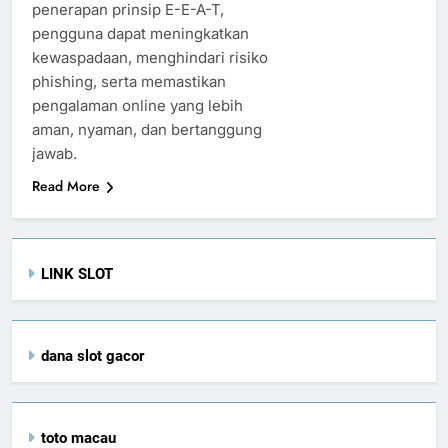
penerapan prinsip E-E-A-T,
pengguna dapat meningkatkan
kewaspadaan, menghindari risiko
phishing, serta memastikan
pengalaman online yang lebih
aman, nyaman, dan bertanggung
jawab.
Read More
LINK SLOT
dana slot gacor
toto macau