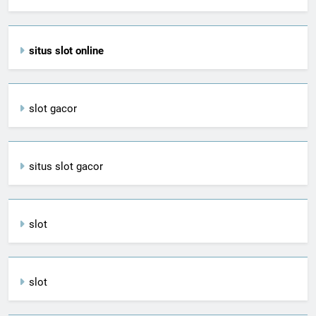
situs slot online
slot gacor
situs slot gacor
slot
slot