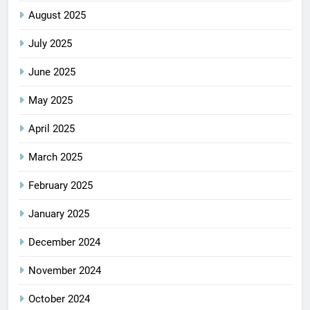
August 2025
July 2025
June 2025
May 2025
April 2025
March 2025
February 2025
January 2025
December 2024
November 2024
October 2024