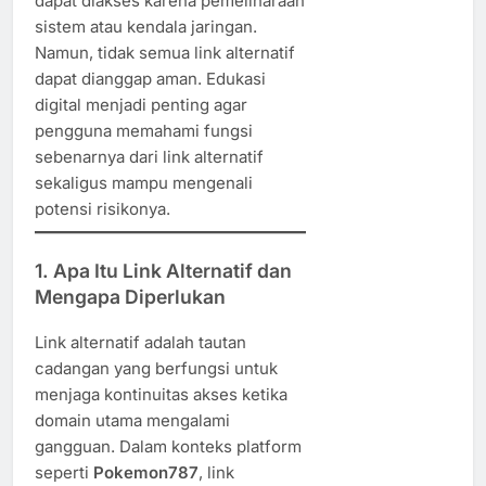
dapat diakses karena pemeliharaan
sistem atau kendala jaringan.
Namun, tidak semua link alternatif
dapat dianggap aman. Edukasi
digital menjadi penting agar
pengguna memahami fungsi
sebenarnya dari link alternatif
sekaligus mampu mengenali
potensi risikonya.
1. Apa Itu Link Alternatif dan
Mengapa Diperlukan
Link alternatif adalah tautan
cadangan yang berfungsi untuk
menjaga kontinuitas akses ketika
domain utama mengalami
gangguan. Dalam konteks platform
seperti
Pokemon787
, link