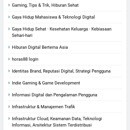
Gaming, Tips & Trik, Hiburan Sehat
Gaya Hidup Mahasiswa & Teknologi Digital
Gaya Hidup Sehat · Kesehatan Keluarga · Kebiasaan
Sehari-hari
Hiburan Digital Bertema Asia
horas88 login
Identitas Brand, Reputasi Digital, Strategi Pengguna
Indie Gaming & Game Development
Informasi Digital dan Pengalaman Pengguna
Infrastruktur & Manajemen Trafik
Infrastruktur Cloud, Keamanan Data, Teknologi
Informasi, Arsitektur Sistem Terdistribusi