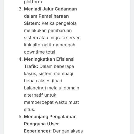
platform.
Menjadi Jalur Cadangan
dalam Pemeliharaan
Sistem:
Ketika pengelola
melakukan pembaruan
sistem atau migrasi server,
link alternatif mencegah
downtime total.
Meningkatkan Efisiensi
Trafik:
Dalam beberapa
kasus, sistem membagi
beban akses (load
balancing) melalui domain
alternatif untuk
mempercepat waktu muat
situs.
Menunjang Pengalaman
Pengguna (User
Experience):
Dengan akses