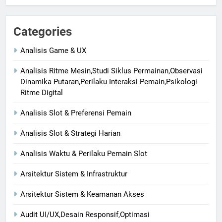
Categories
Analisis Game & UX
Analisis Ritme Mesin,Studi Siklus Permainan,Observasi
Dinamika Putaran,Perilaku Interaksi Pemain,Psikologi
Ritme Digital
Analisis Slot & Preferensi Pemain
Analisis Slot & Strategi Harian
Analisis Waktu & Perilaku Pemain Slot
Arsitektur Sistem & Infrastruktur
Arsitektur Sistem & Keamanan Akses
Audit UI/UX,Desain Responsif,Optimasi