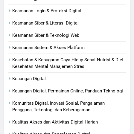
Keamanan Login & Proteksi Digital
Keamanan Siber & Literasi Digital
Keamanan Siber & Teknologi Web
Keamanan Sistem & Akses Platform
Kesehatan & Kebugaran Gaya Hidup Sehat Nutrisi & Diet
Kesehatan Mental Manajemen Stres
Keuangan Digital
Keuangan Digital, Permainan Online, Panduan Teknologi
Komunitas Digital, Inovasi Sosial, Pengalaman
Pengguna, Teknologi dan Keberagaman
Kualitas Akses dan Aktivitas Digital Harian