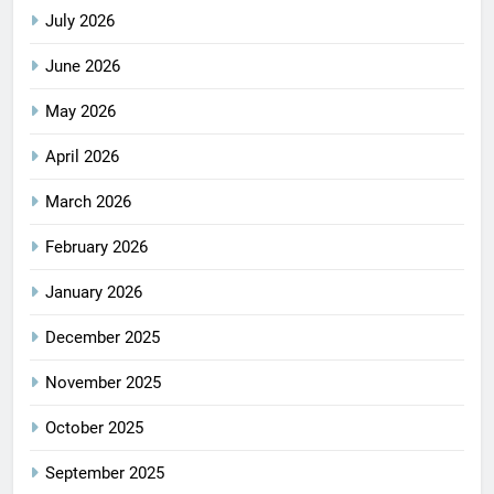
July 2026
June 2026
May 2026
April 2026
March 2026
February 2026
January 2026
December 2025
November 2025
October 2025
September 2025