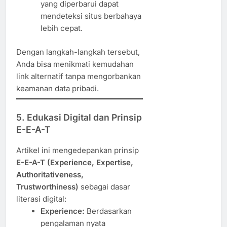
yang diperbarui dapat
mendeteksi situs berbahaya
lebih cepat.
Dengan langkah-langkah tersebut,
Anda bisa menikmati kemudahan
link alternatif tanpa mengorbankan
keamanan data pribadi.
5. Edukasi Digital dan Prinsip
E-E-A-T
Artikel ini mengedepankan prinsip
E-E-A-T (Experience, Expertise,
Authoritativeness,
Trustworthiness)
sebagai dasar
literasi digital:
Experience:
Berdasarkan
pengalaman nyata