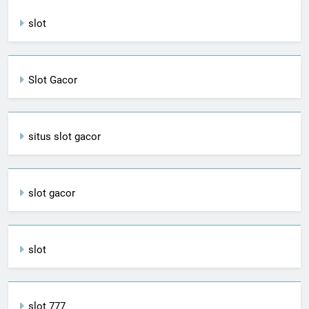
slot
Slot Gacor
situs slot gacor
slot gacor
slot
slot 777