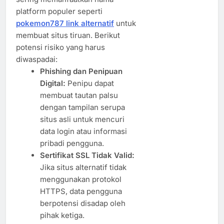
platform populer seperti
pokemon787 link alternatif
untuk
membuat situs tiruan. Berikut
potensi risiko yang harus
diwaspadai:
Phishing dan Penipuan
Digital:
Penipu dapat
membuat tautan palsu
dengan tampilan serupa
situs asli untuk mencuri
data login atau informasi
pribadi pengguna.
Sertifikat SSL Tidak Valid:
Jika situs alternatif tidak
menggunakan protokol
HTTPS, data pengguna
berpotensi disadap oleh
pihak ketiga.