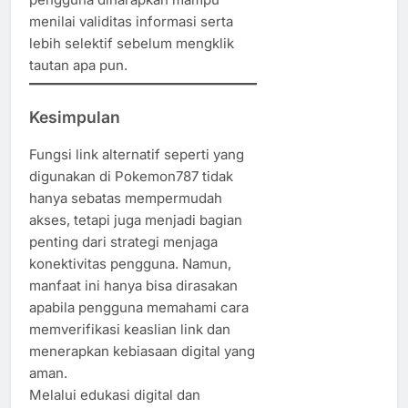
menilai validitas informasi serta
lebih selektif sebelum mengklik
tautan apa pun.
Kesimpulan
Fungsi link alternatif seperti yang
digunakan di Pokemon787 tidak
hanya sebatas mempermudah
akses, tetapi juga menjadi bagian
penting dari strategi menjaga
konektivitas pengguna. Namun,
manfaat ini hanya bisa dirasakan
apabila pengguna memahami cara
memverifikasi keaslian link dan
menerapkan kebiasaan digital yang
aman.
Melalui edukasi digital dan