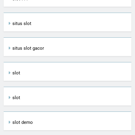
situs slot
situs slot gacor
slot
slot
slot demo