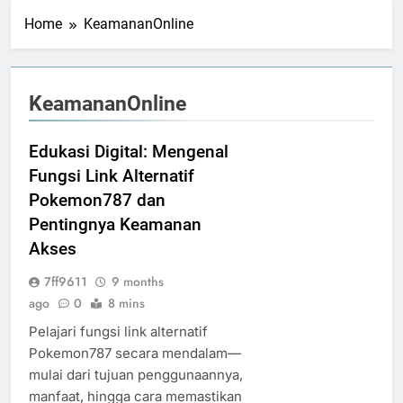
Home
KeamananOnline
KeamananOnline
Edukasi Digital: Mengenal
Fungsi Link Alternatif
Pokemon787 dan
Pentingnya Keamanan
Akses
7ff9611
9 months
ago
0
8 mins
Pelajari fungsi link alternatif
Pokemon787 secara mendalam—
mulai dari tujuan penggunaannya,
manfaat, hingga cara memastikan