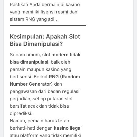
Pastikan Anda bermain di kasino
yang memiliki lisensi resmi dan
sistem RNG yang adil.
Kesimpulan: Apakah Slot
Bisa Dimanipulasi?
Secara umum,
slot modern tidak
bisa dimanipulasi
, baik oleh
pemain maupun kasino yang
berlisensi. Berkat
RNG (Random
Number Generator)
dan
pengawasan dari badan regulasi
perjudian, setiap putaran slot
bersifat acak dan tidak bisa
diprediksi.
Namun, pemain harus tetap
berhati-hati dengan
kasino ilegal
atau platform yang tidak memiliki