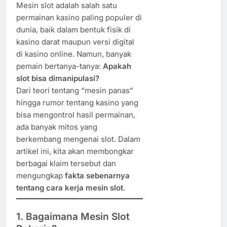
Mesin slot adalah salah satu
permainan kasino paling populer di
dunia, baik dalam bentuk fisik di
kasino darat maupun versi digital
di kasino online. Namun, banyak
pemain bertanya-tanya:
Apakah
slot bisa dimanipulasi?
Dari teori tentang “mesin panas”
hingga rumor tentang kasino yang
bisa mengontrol hasil permainan,
ada banyak mitos yang
berkembang mengenai slot. Dalam
artikel ini, kita akan membongkar
berbagai klaim tersebut dan
mengungkap
fakta sebenarnya
tentang cara kerja mesin slot
.
1. Bagaimana Mesin Slot