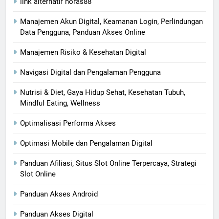
link alternatif horas88
Manajemen Akun Digital, Keamanan Login, Perlindungan
Data Pengguna, Panduan Akses Online
Manajemen Risiko & Kesehatan Digital
Navigasi Digital dan Pengalaman Pengguna
Nutrisi & Diet, Gaya Hidup Sehat, Kesehatan Tubuh,
Mindful Eating, Wellness
Optimalisasi Performa Akses
Optimasi Mobile dan Pengalaman Digital
Panduan Afiliasi, Situs Slot Online Terpercaya, Strategi
Slot Online
Panduan Akses Android
Panduan Akses Digital