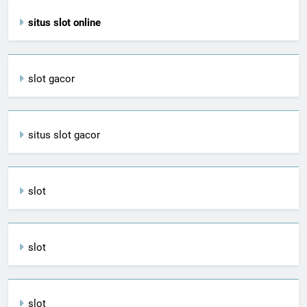
situs slot online
slot gacor
situs slot gacor
slot
slot
slot