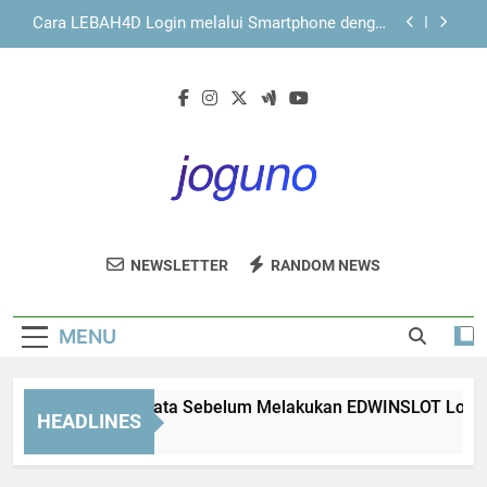
Skip
Login KAYA787 dengan Sistem Akses yang
to
Fleksibel dan Efisien
content
KAYA787 Login dengan Proses Autentikasi yang
Ringkas, Efisien, dan Mudah Dipahami
Tips Memeriksa Data Sebelum Melakukan
EDWINSLOT Login agar Lebih Akurat dan Aman
Cara LEBAH4D Login melalui Smartphone dengan
Mudah dan Lebih Terarah
Login KAYA787 dengan Sistem Akses yang
Fleksibel dan Efisien
Joguno
Dapatkan Inspirasi Fitness Dan Kesehatan
KAYA787 Login dengan Proses Autentikasi yang
NEWSLETTER
RANDOM NEWS
Ringkas, Efisien, dan Mudah Dipahami
Dari Joguno. Untuk Hidup Sehat Dan Aktif.
MENU
ips Memeriksa Data Sebelum Melakukan EDWINSLOT Login ag
HEADLINES
Weeks Ago