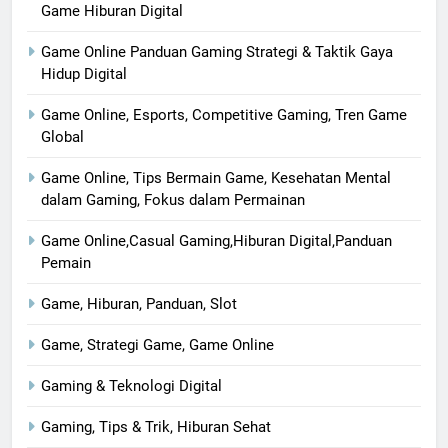
Game Hiburan Digital
Game Online Panduan Gaming Strategi & Taktik Gaya
Hidup Digital
Game Online, Esports, Competitive Gaming, Tren Game
Global
Game Online, Tips Bermain Game, Kesehatan Mental
dalam Gaming, Fokus dalam Permainan
Game Online,Casual Gaming,Hiburan Digital,Panduan
Pemain
Game, Hiburan, Panduan, Slot
Game, Strategi Game, Game Online
Gaming & Teknologi Digital
Gaming, Tips & Trik, Hiburan Sehat