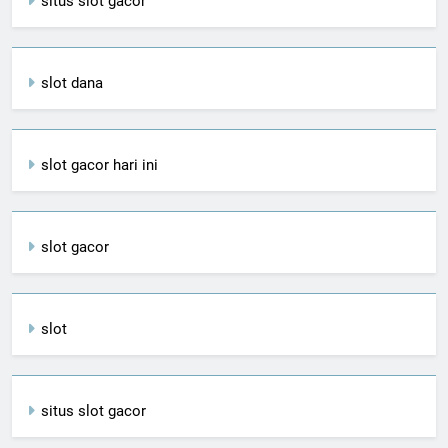
situs slot gacor
slot dana
slot gacor hari ini
slot gacor
slot
situs slot gacor