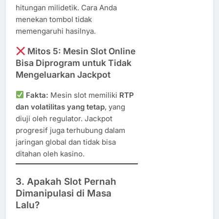
hitungan milidetik. Cara Anda
menekan tombol tidak
memengaruhi hasilnya.
Mitos 5: Mesin Slot Online
Bisa Diprogram untuk Tidak
Mengeluarkan Jackpot
Fakta:
Mesin slot memiliki
RTP
dan volatilitas yang tetap
, yang
diuji oleh regulator. Jackpot
progresif juga terhubung dalam
jaringan global dan tidak bisa
ditahan oleh kasino.
3. Apakah Slot Pernah
Dimanipulasi di Masa
Lalu?