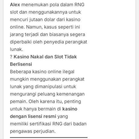
Alex
menemukan pola dalam RNG
slot dan menggunakannya untuk
mencuri jutaan dolar dari kasino
online. Namun, kasus seperti ini
jarang terjadi dan biasanya segera
diperbaiki oleh penyedia perangkat
lunak.
?
Kasino Nakal dan Slot Tidak
Berlisensi
Beberapa kasino online ilegal
mungkin menggunakan perangkat
lunak yang dimanipulasi untuk
mengurangi peluang kemenangan
pemain. Oleh karena itu, penting
untuk hanya bermain di
kasino
dengan lisensi resmi
yang
memiliki sertifikasi RNG dari badan
pengawas perjudian.