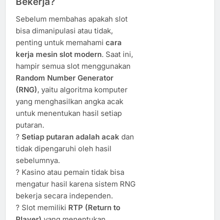
Bekerja?
Sebelum membahas apakah slot
bisa dimanipulasi atau tidak,
penting untuk memahami
cara
kerja mesin slot modern
. Saat ini,
hampir semua slot menggunakan
Random Number Generator
(RNG)
, yaitu algoritma komputer
yang menghasilkan angka acak
untuk menentukan hasil setiap
putaran.
?
Setiap putaran adalah acak
dan
tidak dipengaruhi oleh hasil
sebelumnya.
? Kasino atau pemain tidak bisa
mengatur hasil karena sistem RNG
bekerja secara independen.
? Slot memiliki
RTP (Return to
Player)
yang menentukan