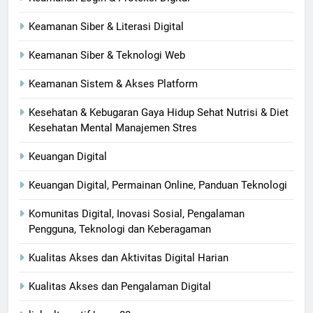
Keamanan Siber & Literasi Digital
Keamanan Siber & Teknologi Web
Keamanan Sistem & Akses Platform
Kesehatan & Kebugaran Gaya Hidup Sehat Nutrisi & Diet
Kesehatan Mental Manajemen Stres
Keuangan Digital
Keuangan Digital, Permainan Online, Panduan Teknologi
Komunitas Digital, Inovasi Sosial, Pengalaman
Pengguna, Teknologi dan Keberagaman
Kualitas Akses dan Aktivitas Digital Harian
Kualitas Akses dan Pengalaman Digital