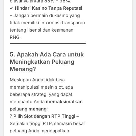
biasanya antara
85% – 98%
.
✔
Hindari Kasino Tanpa Reputasi
– Jangan bermain di kasino yang
tidak memiliki informasi transparan
tentang lisensi dan keamanan
RNG.
5. Apakah Ada Cara untuk
Meningkatkan Peluang
Menang?
Meskipun Anda tidak bisa
memanipulasi mesin slot, ada
beberapa strategi yang dapat
membantu Anda
memaksimalkan
peluang menang
:
?
Pilih Slot dengan RTP Tinggi
–
Semakin tinggi RTP, semakin besar
peluang Anda mendapatkan