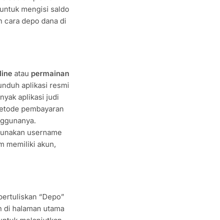
untuk mengisi saldo
n cara depo dana di
line
atau
permainan
nduh aplikasi resmi
yak aplikasi judi
metode pembayaran
nggunanya.
ggunakan username
m memiliki akun,
 bertuliskan “Depo”
an di halaman utama