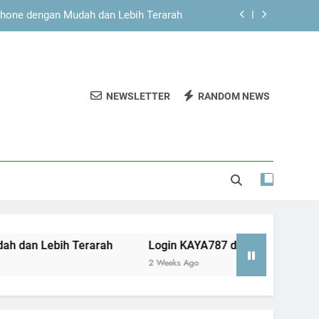
hone dengan Mudah dan Lebih Terarah
stem Akses yang Fleksibel dan Efisien
 Ringkas, Efisien, dan Mudah Dipahami
NEWSLETTER
RANDOM NEWS
T Login agar Lebih Akurat dan Aman
hone dengan Mudah dan Lebih Terarah
t Dan Aktif.
stem Akses yang Fleksibel dan Efisien
 Ringkas, Efisien, dan Mudah Dipahami
 Terarah
Login KAYA787 dengan Sistem Akses yang Flek
2 Weeks Ago