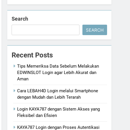
Search
SEARCH
Recent Posts
Tips Memeriksa Data Sebelum Melakukan
EDWINSLOT Login agar Lebih Akurat dan
Aman
Cara LEBAH4D Login melalui Smartphone
dengan Mudah dan Lebih Terarah
Login KAYA787 dengan Sistem Akses yang
Fleksibel dan Efisien
KAYA787 Login dengan Proses Autentikasi