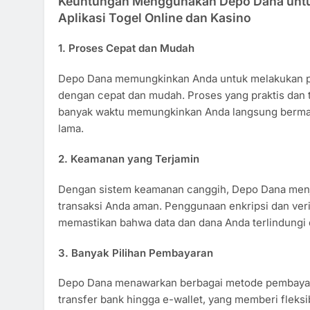
Keuntungan Menggunakan Depo Dana untuk
Aplikasi Togel Online dan Kasino
1.
Proses Cepat dan Mudah
Depo Dana memungkinkan Anda untuk melakukan p
dengan cepat dan mudah. Proses yang praktis dan
banyak waktu memungkinkan Anda langsung berm
lama.
2.
Keamanan yang Terjamin
Dengan sistem keamanan canggih, Depo Dana men
transaksi Anda aman. Penggunaan enkripsi dan veri
memastikan bahwa data dan dana Anda terlindungi 
3.
Banyak Pilihan Pembayaran
Depo Dana menawarkan berbagai metode pembayara
transfer bank hingga e-wallet, yang memberi fleksibi