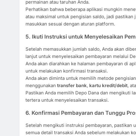
permainan atau taruhan Anda.
Perhatikan bahwa beberapa aplikasi mungkin mene
atau maksimal untuk pengisian saldo, jadi pastikan
masukkan sesuai dengan aturan platform.
5.
Ikuti Instruksi untuk Menyelesaikan Pe
Setelah memasukkan jumlah saldo, Anda akan diberi
lanjut untuk menyelesaikan pembayaran melalui De
Anda akan diarahkan ke halaman pembayaran di apl
untuk melakukan konfirmasi transaksi.
Anda akan diminta untuk memilih metode pengisian
menggunakan
transfer bank
,
kartu kredit/debit
, at
Pastikan Anda memilih Depo Dana dan mengikuti l
tertera untuk menyelesaikan transaksi.
6.
Konfirmasi Pembayaran dan Tunggu Pro
Setelah mengikuti instruksi pembayaran, pastikan
semua detail transaksi Anda sebelum melakukan ko