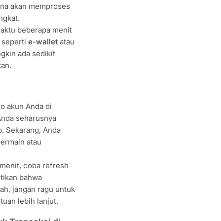
ana akan memproses
ngkat.
aktu beberapa menit
 seperti
e-wallet
atau
gkin ada sedikit
an.
do akun Anda di
 Anda seharusnya
p. Sekarang, Anda
bermain atau
menit, coba refresh
stikan bahwa
ah, jangan ragu untuk
uan lebih lanjut.