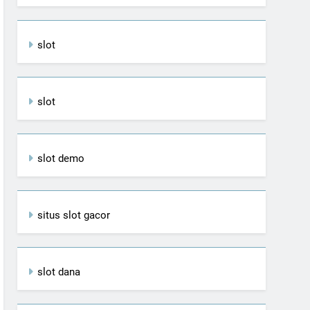
slot
slot
slot demo
situs slot gacor
slot dana