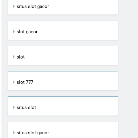
situs slot gacor
slot gacor
slot
slot 777
situs slot
situs slot gacor