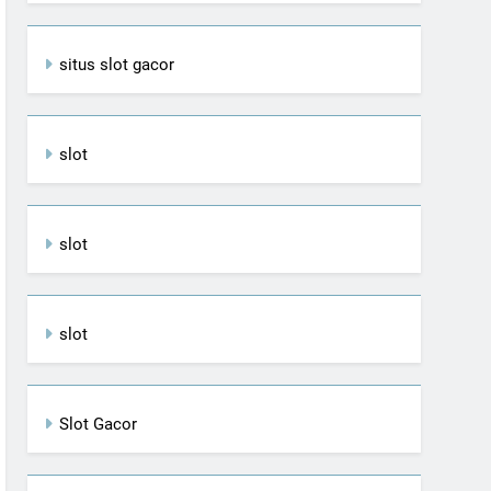
situs slot gacor
slot
slot
slot
Slot Gacor