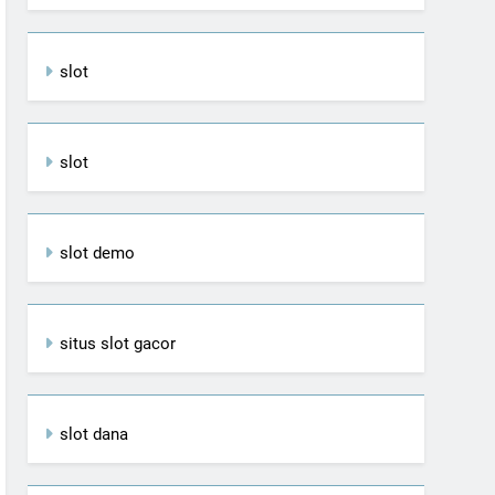
slot
slot
slot demo
situs slot gacor
slot dana