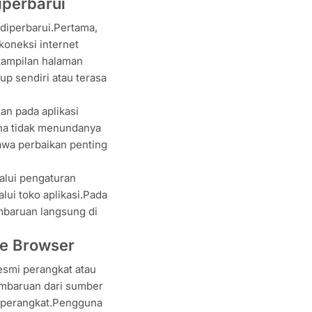
iperbarui
diperbarui.Pertama,
koneksi internet
 tampilan halaman
up sendiri atau terasa
an pada aplikasi
una tidak menundanya
awa perbaikan penting
alui pengaturan
lui toko aplikasi.Pada
baruan langsung di
e Browser
esmi perangkat atau
embaruan dari sumber
n perangkat.Pengguna