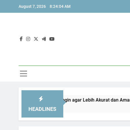
Skip
August 7, 2026
8:24:05 AM
to
content
Jo
Dapatkan I
an EDWINSLOT Login agar Lebih Akurat dan Aman
Cara
2 Wee
HEADLINES