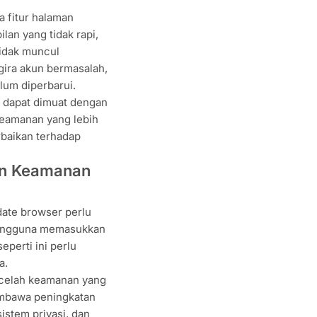
 fitur halaman
lan yang tidak rapi,
tidak muncul
ira akun bermasalah,
lum diperbarui.
a dapat dimuat dengan
keamanan yang lebih
rbaikan terhadap
an Keamanan
ate browser perlu
pengguna memasukkan
perti ini perlu
a.
i celah keamanan yang
embawa peningkatan
stem privasi, dan