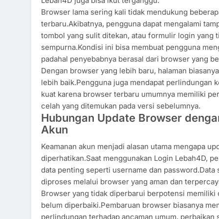
Lebah4D juga bisa ikut terganggu.
Browser lama sering kali tidak mendukung beberapa
terbaru.Akibatnya, pengguna dapat mengalami tampi
tombol yang sulit ditekan, atau formulir login yang 
sempurna.Kondisi ini bisa membuat pengguna meng
padahal penyebabnya berasal dari browser yang be
Dengan browser yang lebih baru, halaman biasany
lebih baik.Pengguna juga mendapat perlindungan 
kuat karena browser terbaru umumnya memiliki pe
celah yang ditemukan pada versi sebelumnya.
Hubungan Update Browser deng
Akun
Keamanan akun menjadi alasan utama mengapa upd
diperhatikan.Saat menggunakan Login Lebah4D, 
data penting seperti username dan password.Data se
diproses melalui browser yang aman dan terpercay
Browser yang tidak diperbarui berpotensi memilik
belum diperbaiki.Pembaruan browser biasanya m
perlindungan terhadap ancaman umum, perbaikan si