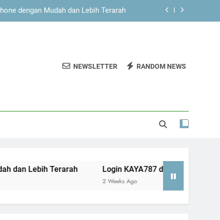
hone dengan Mudah dan Lebih Terarah
stem Akses yang Fleksibel dan Efisien
 Ringkas, Efisien, dan Mudah Dipahami
NEWSLETTER
RANDOM NEWS
T Login agar Lebih Akurat dan Aman
hone dengan Mudah dan Lebih Terarah
t Dan Aktif.
stem Akses yang Fleksibel dan Efisien
 Ringkas, Efisien, dan Mudah Dipahami
h Terarah
Login KAYA787 dengan Sistem Akses yang Flek
2 Weeks Ago