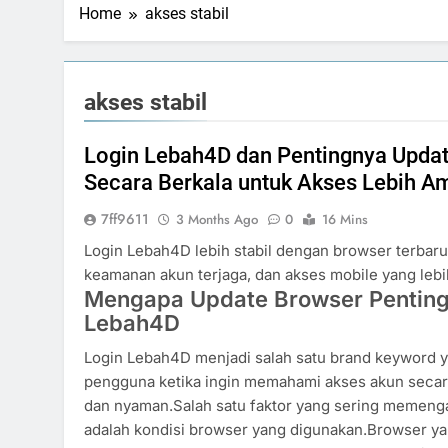
Home
akses stabil
akses stabil
Login Lebah4D dan Pentingnya Upda
Secara Berkala untuk Akses Lebih A
7ff9611
3 Months Ago
0
16 Mins
Login Lebah4D lebih stabil dengan browser terbaru,
keamanan akun terjaga, dan akses mobile yang leb
Mengapa Update Browser Penting
Lebah4D
Login Lebah4D menjadi salah satu brand keyword y
pengguna ketika ingin memahami akses akun secara 
dan nyaman.Salah satu faktor yang sering memenga
adalah kondisi browser yang digunakan.Browser ya