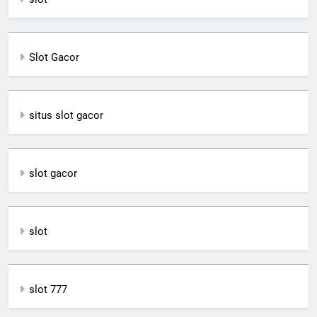
Slot Gacor
situs slot gacor
slot gacor
slot
slot 777