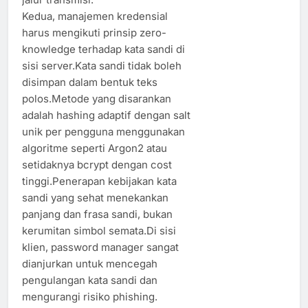
Kedua, manajemen kredensial
harus mengikuti prinsip zero-
knowledge terhadap kata sandi di
sisi server.Kata sandi tidak boleh
disimpan dalam bentuk teks
polos.Metode yang disarankan
adalah hashing adaptif dengan salt
unik per pengguna menggunakan
algoritme seperti Argon2 atau
setidaknya bcrypt dengan cost
tinggi.Penerapan kebijakan kata
sandi yang sehat menekankan
panjang dan frasa sandi, bukan
kerumitan simbol semata.Di sisi
klien, password manager sangat
dianjurkan untuk mencegah
pengulangan kata sandi dan
mengurangi risiko phishing.