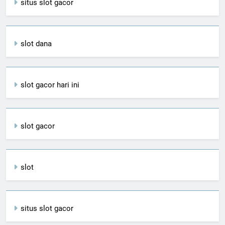
situs slot gacor
slot dana
slot gacor hari ini
slot gacor
slot
situs slot gacor