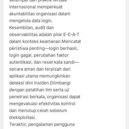
internasional memperkuat
akuntabilitas organisasi dalam
mengelola data login.
Kesembilan, audit dan
observabilitas adalah pilar E-E-A-T
dalam konteks keamanan.Mencatat
peristiwa penting—login berhasil,
login gagal, perubahan faktor
autentikasi, dan reset kata sandi—
secara aman dan terpisah dari
aplikasi utama memungkinkan
deteksi dini insiden.Diimbangi
dengan pelatihan tim serta uji
penetrasi berkala, organisasi dapat
mengevaluasi efektivitas kontrol
dan menutup celah sebelum
dieksploitasi.
Terakhir, pengalaman pengguna