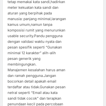
tetap memakai kata sandi,hadirkan
meter kekuatan kata sandi dan
aturan yang berpihak pada
manusia: panjang minimal,larangan
kamus umum,namun tanpa
komposisi rumit yang menurunkan
usable security.Pandu pengguna
dengan validasi waktu nyata dan
pesan spesifik seperti “Gunakan
minimal 12 karakter” alih-alih
pesan generik yang
membingungkan.
Manajemen kesalahan harus aman
dan ramah pengguna.Jangan
bocorkan detail apakah email
terdaftar atau tidak.Gunakan pesan
netral seperti “Email atau kata
sandi tidak cocok” dan terapkan
penundaan kecil pada percobaan