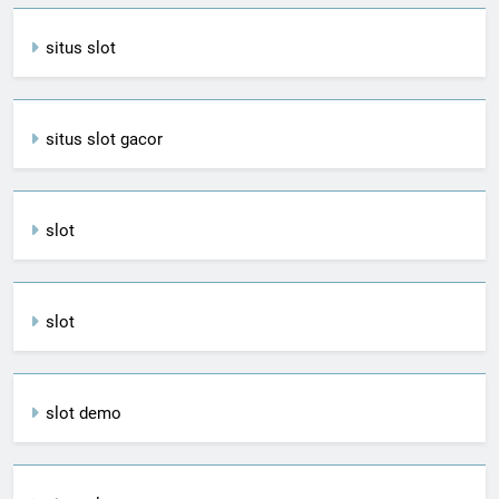
situs slot
situs slot gacor
slot
slot
slot demo