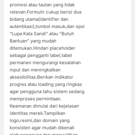
promosi atau tautan yang tidak
relevan.Formulir cukup berisi dua
bidang utama(identifier dan
autentikasi),tombol masuk,dan opsi
“Lupa Kata Sandi” atau “Butuh
Bantuan” yang mudah
ditemukan.Hindari placeholder
sebagai pengganti label;label
permanen mengurangi kesalahan
input dan meningkatkan
aksesibilitas.Berikan indikator
progres atau loading yang ringkas
agar pengguna tahu sistem sedang
memproses permintaan.
Keamanan dimulai dari kejelasan
identitas merek.Tampilkan
logo,resmi,dan domain yang
konsisten agar mudah dikenali
oleh pengguna dan menyulitkan