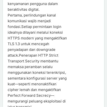
kenyamanan pengguna dalam
beraktivitas digital.
Pertama, perlindungan kanal
komunikasi wajib menjadi
fondasi.Setiap permintaan login
idealnya dilayani melalui koneksi
HTTPS modern yang mengaktifkan
TLS 1.3 untuk mencegah
penyadapan dan downgrade
attack.Penerapan HTTP Strict
Transport Security membantu
memaksa peramban selalu
menggunakan koneksi terenkripsi,
sementara konfigurasi server yang
kuat—seperti menonaktifkan
cipher lemah dan mengaktifkan
Perfect Forward Secrecy—
mengurangi peluang eksploitasi di
jalur transmisi.