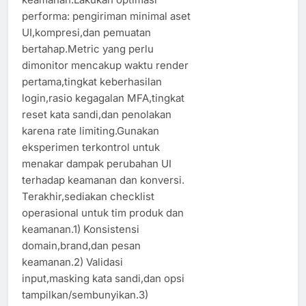
performa: pengiriman minimal aset
UI,kompresi,dan pemuatan
bertahap.Metric yang perlu
dimonitor mencakup waktu render
pertama,tingkat keberhasilan
login,rasio kegagalan MFA,tingkat
reset kata sandi,dan penolakan
karena rate limiting.Gunakan
eksperimen terkontrol untuk
menakar dampak perubahan UI
terhadap keamanan dan konversi.
Terakhir,sediakan checklist
operasional untuk tim produk dan
keamanan.1) Konsistensi
domain,brand,dan pesan
keamanan.2) Validasi
input,masking kata sandi,dan opsi
tampilkan/sembunyikan.3)