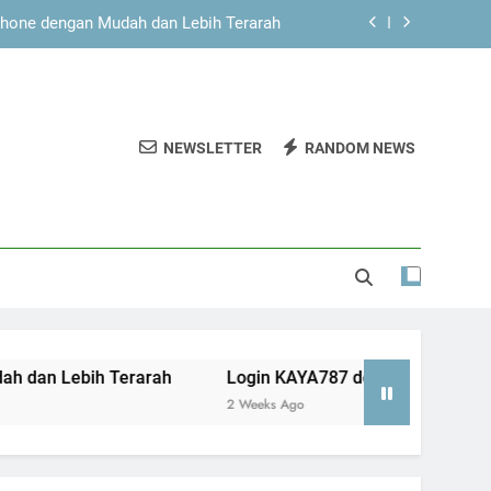
hone dengan Mudah dan Lebih Terarah
stem Akses yang Fleksibel dan Efisien
 Ringkas, Efisien, dan Mudah Dipahami
NEWSLETTER
RANDOM NEWS
T Login agar Lebih Akurat dan Aman
hone dengan Mudah dan Lebih Terarah
t Dan Aktif.
stem Akses yang Fleksibel dan Efisien
 Ringkas, Efisien, dan Mudah Dipahami
h Terarah
Login KAYA787 dengan Sistem Akses yang Fle
2 Weeks Ago