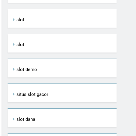
slot
slot
slot demo
situs slot gacor
slot dana