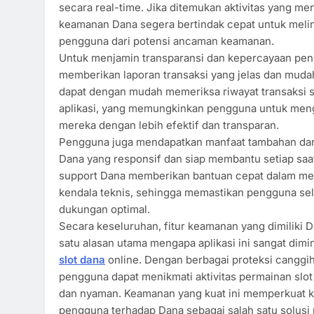
secara real-time. Jika ditemukan aktivitas yang me
keamanan Dana segera bertindak cepat untuk meli
pengguna dari potensi ancaman keamanan.
Untuk menjamin transparansi dan kepercayaan pen
memberikan laporan transaksi yang jelas dan mud
dapat dengan mudah memeriksa riwayat transaksi se
aplikasi, yang memungkinkan pengguna untuk men
mereka dengan lebih efektif dan transparan.
Pengguna juga mendapatkan manfaat tambahan dar
Dana yang responsif dan siap membantu setiap saa
support Dana memberikan bantuan cepat dalam me
kendala teknis, sehingga memastikan pengguna se
dukungan optimal.
Secara keseluruhan, fitur keamanan yang dimiliki 
satu alasan utama mengapa aplikasi ini sangat dimi
slot dana
online. Dengan berbagai proteksi canggih
pengguna dapat menikmati aktivitas permainan slo
dan nyaman. Keamanan yang kuat ini memperkuat 
pengguna terhadap Dana sebagai salah satu solusi 