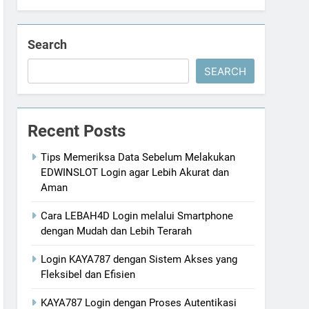
Search
SEARCH
Recent Posts
Tips Memeriksa Data Sebelum Melakukan
EDWINSLOT Login agar Lebih Akurat dan
Aman
Cara LEBAH4D Login melalui Smartphone
dengan Mudah dan Lebih Terarah
Login KAYA787 dengan Sistem Akses yang
Fleksibel dan Efisien
KAYA787 Login dengan Proses Autentikasi