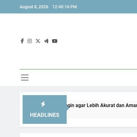
Skip
August 8, 2026
12:40:17 PM
to
content
Jo
Dapatkan I
an EDWINSLOT Login agar Lebih Akurat dan Aman
Cara
2 Wee
HEADLINES