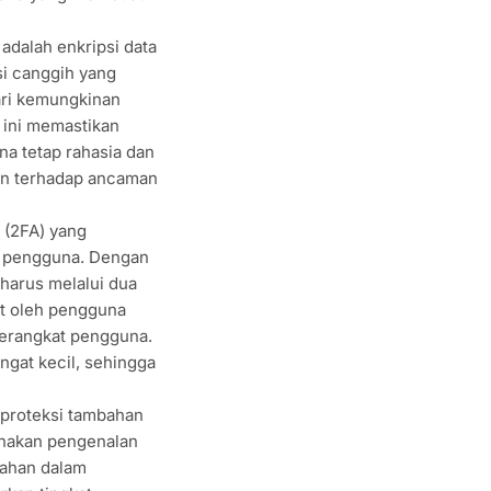
 adalah enkripsi data
si canggih yang
ari kemungkinan
 ini memastikan
na tetap rahasia dan
an terhadap ancaman
 (2FA) yang
n pengguna. Dengan
n harus melalui dua
at oleh pengguna
 perangkat pengguna.
ngat kecil, sehingga
 proteksi tambahan
gunakan pengenalan
mbahan dalam