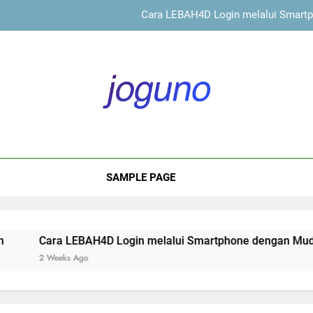
Cara LEBAH4D Login melalui Smartp
Login KAYA787 dengan Si
KAYA787 Login dengan Proses Autentikasi yang
Tips Memeriksa Data Sebelum Melakukan EDWINSLO
guno
Cara LEBAH4D Login melalui Smartp
nspirasi Fitness Dan Kesehatan Dari Joguno. Untuk Hidup Seha
Login KAYA787 dengan Si
SAMPLE PAGE
KAYA787 Login dengan Proses Autentikasi yang
 LEBAH4D Login melalui Smartphone dengan Mudah dan Lebi
ks Ago