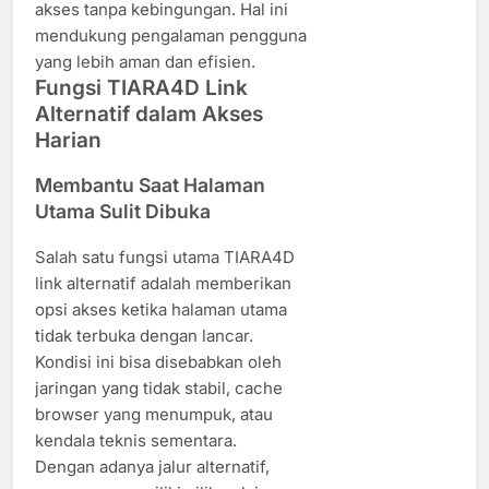
akses tanpa kebingungan. Hal ini
mendukung pengalaman pengguna
yang lebih aman dan efisien.
Fungsi TIARA4D Link
Alternatif dalam Akses
Harian
Membantu Saat Halaman
Utama Sulit Dibuka
Salah satu fungsi utama TIARA4D
link alternatif adalah memberikan
opsi akses ketika halaman utama
tidak terbuka dengan lancar.
Kondisi ini bisa disebabkan oleh
jaringan yang tidak stabil, cache
browser yang menumpuk, atau
kendala teknis sementara.
Dengan adanya jalur alternatif,