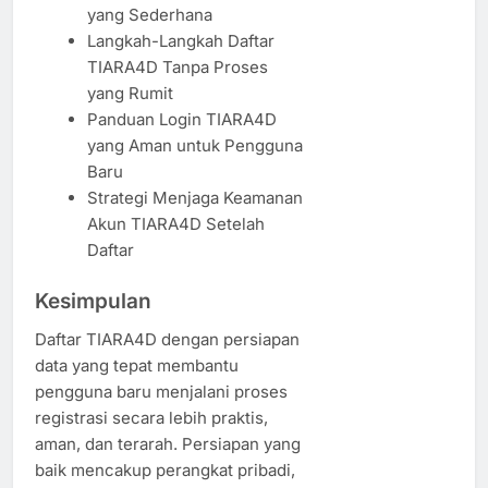
yang Sederhana
Langkah-Langkah Daftar
TIARA4D Tanpa Proses
yang Rumit
Panduan Login TIARA4D
yang Aman untuk Pengguna
Baru
Strategi Menjaga Keamanan
Akun TIARA4D Setelah
Daftar
Kesimpulan
Daftar TIARA4D dengan persiapan
data yang tepat membantu
pengguna baru menjalani proses
registrasi secara lebih praktis,
aman, dan terarah. Persiapan yang
baik mencakup perangkat pribadi,