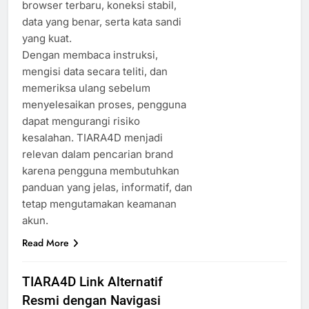
browser terbaru, koneksi stabil,
data yang benar, serta kata sandi
yang kuat.
Dengan membaca instruksi,
mengisi data secara teliti, dan
memeriksa ulang sebelum
menyelesaikan proses, pengguna
dapat mengurangi risiko
kesalahan. TIARA4D menjadi
relevan dalam pencarian brand
karena pengguna membutuhkan
panduan yang jelas, informatif, dan
tetap mengutamakan keamanan
akun.
Read More
TIARA4D Link Alternatif
Resmi dengan Navigasi