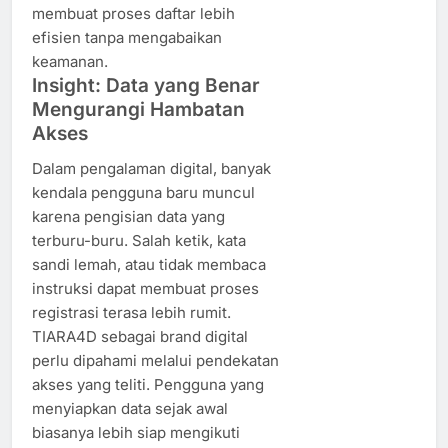
membuat proses daftar lebih
efisien tanpa mengabaikan
keamanan.
Insight: Data yang Benar
Mengurangi Hambatan
Akses
Dalam pengalaman digital, banyak
kendala pengguna baru muncul
karena pengisian data yang
terburu-buru. Salah ketik, kata
sandi lemah, atau tidak membaca
instruksi dapat membuat proses
registrasi terasa lebih rumit.
TIARA4D sebagai brand digital
perlu dipahami melalui pendekatan
akses yang teliti. Pengguna yang
menyiapkan data sejak awal
biasanya lebih siap mengikuti