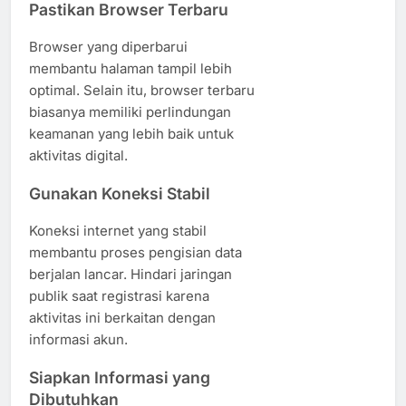
Pastikan Browser Terbaru
Browser yang diperbarui
membantu halaman tampil lebih
optimal. Selain itu, browser terbaru
biasanya memiliki perlindungan
keamanan yang lebih baik untuk
aktivitas digital.
Gunakan Koneksi Stabil
Koneksi internet yang stabil
membantu proses pengisian data
berjalan lancar. Hindari jaringan
publik saat registrasi karena
aktivitas ini berkaitan dengan
informasi akun.
Siapkan Informasi yang
Dibutuhkan