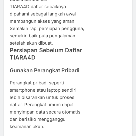
TIARA4D daftar sebaiknya
dipahami sebagai langkah awal
membangun akses yang aman.
Semakin rapi persiapan pengguna,
semakin baik pula pengalaman
setelah akun dibuat.
Persiapan Sebelum Daftar
TIARA4D
Gunakan Perangkat Pribadi
Perangkat pribadi seperti
smartphone atau laptop sendiri
lebih disarankan untuk proses
daftar. Perangkat umum dapat
menyimpan data secara otomatis
dan berisiko mengganggu
keamanan akun.