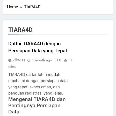
Home
TIARA4D
TIARA4D
Daftar TIARA4D dengan
Persiapan Data yang Tepat
7ff9611
1 month ago
0
11
mins
TIARA4D daftar lebih mudah
dipahami dengan persiapan data
yang tepat, akses aman, dan
panduan registrasi yang jelas.
Mengenal TIARA4D dan
Pentingnya Persiapan
Data