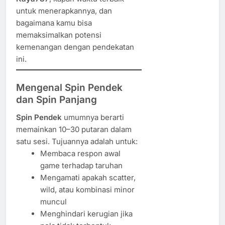
untuk menerapkannya, dan
bagaimana kamu bisa
memaksimalkan potensi
kemenangan dengan pendekatan
ini.
Mengenal Spin Pendek
dan Spin Panjang
Spin Pendek
umumnya berarti
memainkan 10–30 putaran dalam
satu sesi. Tujuannya adalah untuk:
Membaca respon awal
game terhadap taruhan
Mengamati apakah scatter,
wild, atau kombinasi minor
muncul
Menghindari kerugian jika