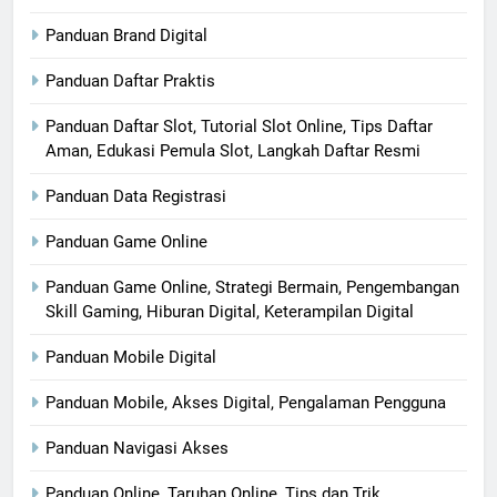
Panduan Brand Digital
Panduan Daftar Praktis
Panduan Daftar Slot, Tutorial Slot Online, Tips Daftar
Aman, Edukasi Pemula Slot, Langkah Daftar Resmi
Panduan Data Registrasi
Panduan Game Online
Panduan Game Online, Strategi Bermain, Pengembangan
Skill Gaming, Hiburan Digital, Keterampilan Digital
Panduan Mobile Digital
Panduan Mobile, Akses Digital, Pengalaman Pengguna
Panduan Navigasi Akses
Panduan Online, Taruhan Online, Tips dan Trik