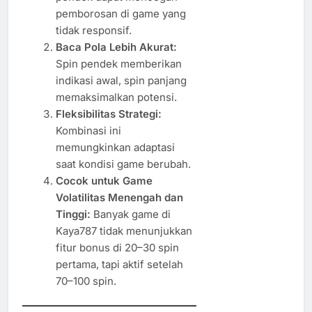
pemborosan di game yang
tidak responsif.
Baca Pola Lebih Akurat:
Spin pendek memberikan
indikasi awal, spin panjang
memaksimalkan potensi.
Fleksibilitas Strategi:
Kombinasi ini
memungkinkan adaptasi
saat kondisi game berubah.
Cocok untuk Game
Volatilitas Menengah dan
Tinggi:
Banyak game di
Kaya787 tidak menunjukkan
fitur bonus di 20–30 spin
pertama, tapi aktif setelah
70–100 spin.