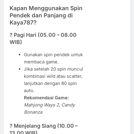
Kapan Menggunakan Spin
Pendek dan Panjang di
Kaya787?
?
Pagi Hari (05.00 – 08.00
WIB)
Gunakan spin pendek untuk
membaca game.
Jika setelah 20 spin muncul
kombinasi wild atau scatter,
lanjutkan dengan 80 spin
auto.
Rekomendasi Game:
Mahjong Ways 2
,
Candy
Bonanza
?
Menjelang Siang (10.00 –
13.00 WIB)