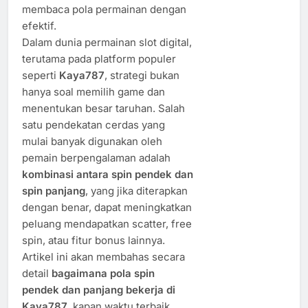
membaca pola permainan dengan
efektif.
Dalam dunia permainan slot digital,
terutama pada platform populer
seperti
Kaya787
, strategi bukan
hanya soal memilih game dan
menentukan besar taruhan. Salah
satu pendekatan cerdas yang
mulai banyak digunakan oleh
pemain berpengalaman adalah
kombinasi antara spin pendek dan
spin panjang
, yang jika diterapkan
dengan benar, dapat meningkatkan
peluang mendapatkan scatter, free
spin, atau fitur bonus lainnya.
Artikel ini akan membahas secara
detail
bagaimana pola spin
pendek dan panjang bekerja di
Kaya787
, kapan waktu terbaik