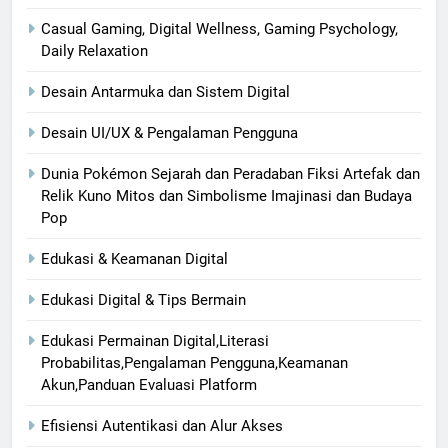
Casual Gaming, Digital Wellness, Gaming Psychology,
Daily Relaxation
Desain Antarmuka dan Sistem Digital
Desain UI/UX & Pengalaman Pengguna
Dunia Pokémon Sejarah dan Peradaban Fiksi Artefak dan
Relik Kuno Mitos dan Simbolisme Imajinasi dan Budaya
Pop
Edukasi & Keamanan Digital
Edukasi Digital & Tips Bermain
Edukasi Permainan Digital,Literasi
Probabilitas,Pengalaman Pengguna,Keamanan
Akun,Panduan Evaluasi Platform
Efisiensi Autentikasi dan Alur Akses