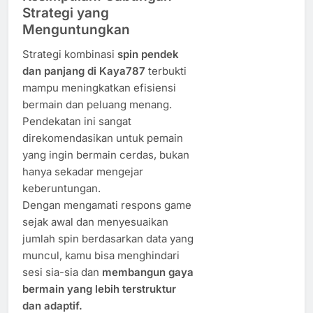
Strategi yang
Menguntungkan
Strategi kombinasi
spin pendek
dan panjang di Kaya787
terbukti
mampu meningkatkan efisiensi
bermain dan peluang menang.
Pendekatan ini sangat
direkomendasikan untuk pemain
yang ingin bermain cerdas, bukan
hanya sekadar mengejar
keberuntungan.
Dengan mengamati respons game
sejak awal dan menyesuaikan
jumlah spin berdasarkan data yang
muncul, kamu bisa menghindari
sesi sia-sia dan
membangun gaya
bermain yang lebih terstruktur
dan adaptif.