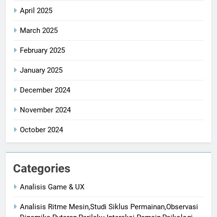
April 2025
March 2025
February 2025
January 2025
December 2024
November 2024
October 2024
Categories
Analisis Game & UX
Analisis Ritme Mesin,Studi Siklus Permainan,Observasi