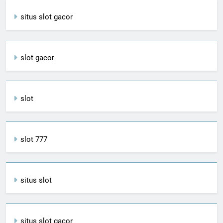
situs slot gacor
slot gacor
slot
slot 777
situs slot
situs slot gacor