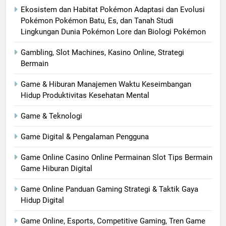
Ekosistem dan Habitat Pokémon Adaptasi dan Evolusi
Pokémon Pokémon Batu, Es, dan Tanah Studi
Lingkungan Dunia Pokémon Lore dan Biologi Pokémon
Gambling, Slot Machines, Kasino Online, Strategi
Bermain
Game & Hiburan Manajemen Waktu Keseimbangan
Hidup Produktivitas Kesehatan Mental
Game & Teknologi
Game Digital & Pengalaman Pengguna
Game Online Casino Online Permainan Slot Tips Bermain
Game Hiburan Digital
Game Online Panduan Gaming Strategi & Taktik Gaya
Hidup Digital
Game Online, Esports, Competitive Gaming, Tren Game