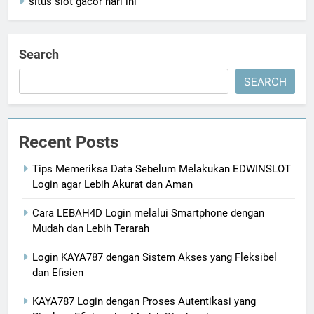
situs slot gacor hari ini
Search
SEARCH
Recent Posts
Tips Memeriksa Data Sebelum Melakukan EDWINSLOT
Login agar Lebih Akurat dan Aman
Cara LEBAH4D Login melalui Smartphone dengan
Mudah dan Lebih Terarah
Login KAYA787 dengan Sistem Akses yang Fleksibel
dan Efisien
KAYA787 Login dengan Proses Autentikasi yang