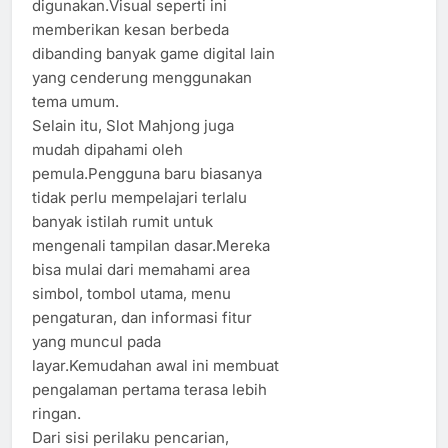
digunakan.Visual seperti ini
memberikan kesan berbeda
dibanding banyak game digital lain
yang cenderung menggunakan
tema umum.
Selain itu, Slot Mahjong juga
mudah dipahami oleh
pemula.Pengguna baru biasanya
tidak perlu mempelajari terlalu
banyak istilah rumit untuk
mengenali tampilan dasar.Mereka
bisa mulai dari memahami area
simbol, tombol utama, menu
pengaturan, dan informasi fitur
yang muncul pada
layar.Kemudahan awal ini membuat
pengalaman pertama terasa lebih
ringan.
Dari sisi perilaku pencarian,