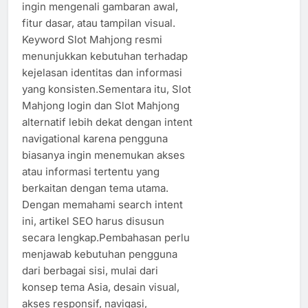
ingin mengenali gambaran awal,
fitur dasar, atau tampilan visual.
Keyword Slot Mahjong resmi
menunjukkan kebutuhan terhadap
kejelasan identitas dan informasi
yang konsisten.Sementara itu, Slot
Mahjong login dan Slot Mahjong
alternatif lebih dekat dengan intent
navigational karena pengguna
biasanya ingin menemukan akses
atau informasi tertentu yang
berkaitan dengan tema utama.
Dengan memahami search intent
ini, artikel SEO harus disusun
secara lengkap.Pembahasan perlu
menjawab kebutuhan pengguna
dari berbagai sisi, mulai dari
konsep tema Asia, desain visual,
akses responsif, navigasi,