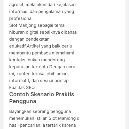
agresif, melainkan dari kejelasan
informasi dan pengalaman yang
profesional.
Slot Mahjong sebagai tema
hiburan digital sebaiknya dibahas
dengan pendekatan
edukatif.Artikel yang baik perlu
membantu pembaca memahami
konteks, bukan mendorong
keputusan tertentu.Dengan cara
ini, konten terasa lebih aman,
informatif, dan sesuai prinsip
kualitas SEO.
Contoh Skenario Praktis
Pengguna
Bayangkan seorang pengguna
menemukan istilah Slot Mahjong di
hasil pencarian.Ia tertarik karena