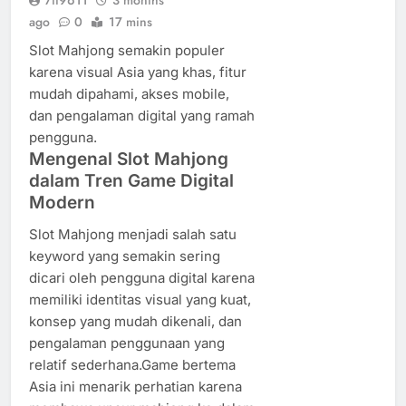
ago
0
17 mins
Slot Mahjong semakin populer
karena visual Asia yang khas, fitur
mudah dipahami, akses mobile,
dan pengalaman digital yang ramah
pengguna.
Mengenal Slot Mahjong
dalam Tren Game Digital
Modern
Slot Mahjong menjadi salah satu
keyword yang semakin sering
dicari oleh pengguna digital karena
memiliki identitas visual yang kuat,
konsep yang mudah dikenali, dan
pengalaman penggunaan yang
relatif sederhana.Game bertema
Asia ini menarik perhatian karena