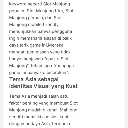
keyword seperti Slot Mahjong
populer, Slot Mahjong fitur, Slot
Mahjong pemula, dan Slot
Mahjong mobile friendly
menunjukkan bahwa pengguna
ingin memahami alasan di balik
daya tarik game ini.Mereka
mencari penjelasan yang tidak
hanya menjawab “apa itu Slot
Mahjong”, tetapi juga “mengapa
game ini banyak dibicarakan”.
Tema Asia sebagai
Identitas Visual yang Kuat
Tema Asia menjadi salah satu
faktor penting yang membuat Slot
Mahjong mudah dikenali.Mahjong
sendiri memiliki asosiasi kuat
dengan budaya Asia, terutama