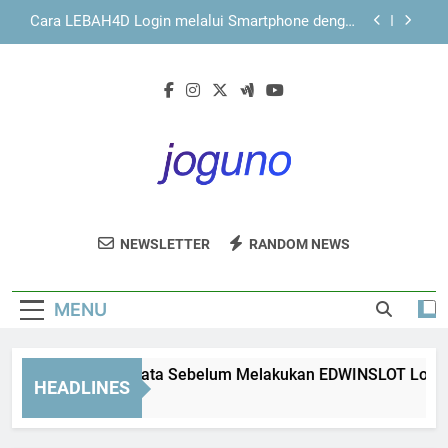
Skip
Login KAYA787 dengan Sistem Akses yang
to
Fleksibel dan Efisien
content
KAYA787 Login dengan Proses Autentikasi yang
Ringkas, Efisien, dan Mudah Dipahami
Tips Memeriksa Data Sebelum Melakukan
EDWINSLOT Login agar Lebih Akurat dan Aman
Cara LEBAH4D Login melalui Smartphone dengan
Mudah dan Lebih Terarah
Login KAYA787 dengan Sistem Akses yang
Fleksibel dan Efisien
Joguno
Dapatkan Inspirasi Fitness Dan Kesehatan
KAYA787 Login dengan Proses Autentikasi yang
NEWSLETTER
RANDOM NEWS
Ringkas, Efisien, dan Mudah Dipahami
Dari Joguno. Untuk Hidup Sehat Dan Aktif.
MENU
ps Memeriksa Data Sebelum Melakukan EDWINSLOT Login aga
HEADLINES
eeks Ago