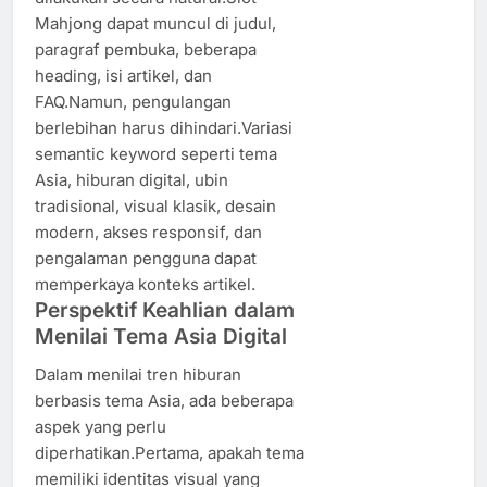
Mahjong dapat muncul di judul,
paragraf pembuka, beberapa
heading, isi artikel, dan
FAQ.Namun, pengulangan
berlebihan harus dihindari.Variasi
semantic keyword seperti tema
Asia, hiburan digital, ubin
tradisional, visual klasik, desain
modern, akses responsif, dan
pengalaman pengguna dapat
memperkaya konteks artikel.
Perspektif Keahlian dalam
Menilai Tema Asia Digital
Dalam menilai tren hiburan
berbasis tema Asia, ada beberapa
aspek yang perlu
diperhatikan.Pertama, apakah tema
memiliki identitas visual yang