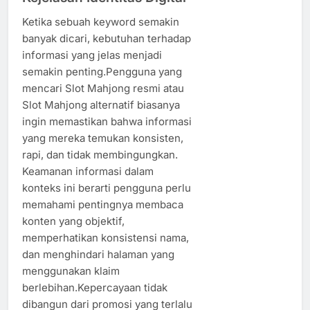
Ketika sebuah keyword semakin
banyak dicari, kebutuhan terhadap
informasi yang jelas menjadi
semakin penting.Pengguna yang
mencari Slot Mahjong resmi atau
Slot Mahjong alternatif biasanya
ingin memastikan bahwa informasi
yang mereka temukan konsisten,
rapi, dan tidak membingungkan.
Keamanan informasi dalam
konteks ini berarti pengguna perlu
memahami pentingnya membaca
konten yang objektif,
memperhatikan konsistensi nama,
dan menghindari halaman yang
menggunakan klaim
berlebihan.Kepercayaan tidak
dibangun dari promosi yang terlalu