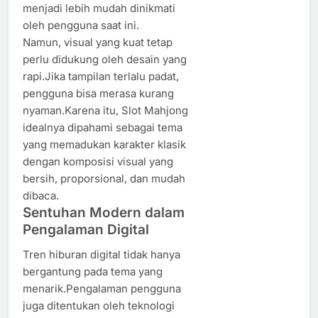
menjadi lebih mudah dinikmati
oleh pengguna saat ini.
Namun, visual yang kuat tetap
perlu didukung oleh desain yang
rapi.Jika tampilan terlalu padat,
pengguna bisa merasa kurang
nyaman.Karena itu, Slot Mahjong
idealnya dipahami sebagai tema
yang memadukan karakter klasik
dengan komposisi visual yang
bersih, proporsional, dan mudah
dibaca.
Sentuhan Modern dalam
Pengalaman Digital
Tren hiburan digital tidak hanya
bergantung pada tema yang
menarik.Pengalaman pengguna
juga ditentukan oleh teknologi