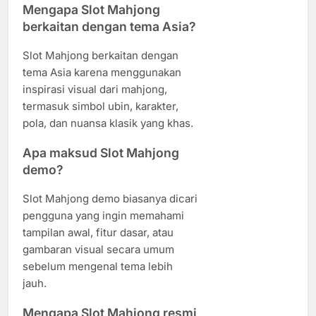
Mengapa Slot Mahjong
berkaitan dengan tema Asia?
Slot Mahjong berkaitan dengan
tema Asia karena menggunakan
inspirasi visual dari mahjong,
termasuk simbol ubin, karakter,
pola, dan nuansa klasik yang khas.
Apa maksud Slot Mahjong
demo?
Slot Mahjong demo biasanya dicari
pengguna yang ingin memahami
tampilan awal, fitur dasar, atau
gambaran visual secara umum
sebelum mengenal tema lebih
jauh.
Mengapa Slot Mahjong resmi