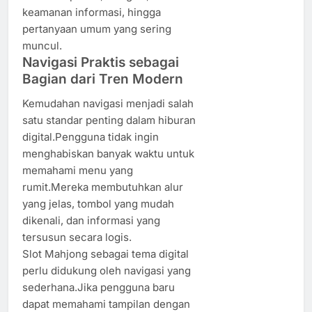
keamanan informasi, hingga
pertanyaan umum yang sering
muncul.
Navigasi Praktis sebagai
Bagian dari Tren Modern
Kemudahan navigasi menjadi salah
satu standar penting dalam hiburan
digital.Pengguna tidak ingin
menghabiskan banyak waktu untuk
memahami menu yang
rumit.Mereka membutuhkan alur
yang jelas, tombol yang mudah
dikenali, dan informasi yang
tersusun secara logis.
Slot Mahjong sebagai tema digital
perlu didukung oleh navigasi yang
sederhana.Jika pengguna baru
dapat memahami tampilan dengan