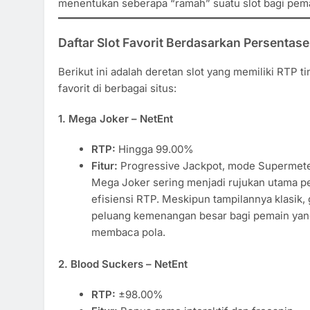
menentukan seberapa “ramah” suatu slot bagi pem
Daftar Slot Favorit Berdasarkan Persenta
Berikut ini adalah deretan slot yang memiliki RTP t
favorit di berbagai situs:
1.
Mega Joker – NetEnt
RTP:
Hingga 99.00%
Fitur:
Progressive Jackpot, mode Supermet
Mega Joker sering menjadi rujukan utama p
efisiensi RTP. Meskipun tampilannya klasik
peluang kemenangan besar bagi pemain yang 
membaca pola.
2.
Blood Suckers – NetEnt
RTP:
±98.00%