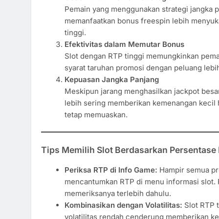
Pemain yang menggunakan strategi jangka p
memanfaatkan bonus freespin lebih menyu
tinggi.
Efektivitas dalam Memutar Bonus
Slot dengan RTP tinggi memungkinkan pema
syarat taruhan promosi dengan peluang lebih
Kepuasan Jangka Panjang
Meskipun jarang menghasilkan jackpot besar
lebih sering memberikan kemenangan kecil 
tetap memuaskan.
Tips Memilih Slot Berdasarkan Persentas
Periksa RTP di Info Game:
Hampir semua pr
mencantumkan RTP di menu informasi slot. 
memeriksanya terlebih dahulu.
Kombinasikan dengan Volatilitas:
Slot RTP 
volatilitas rendah cenderung memberikan k