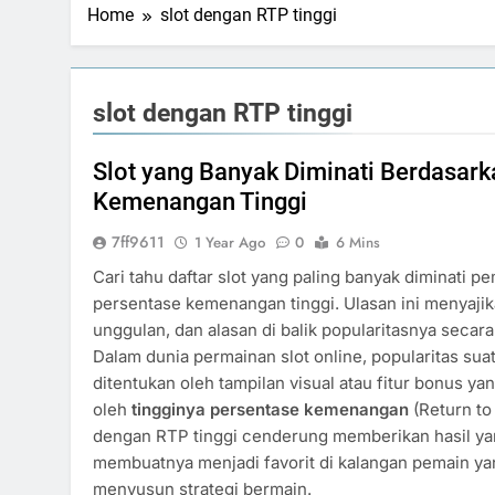
Home
slot dengan RTP tinggi
slot dengan RTP tinggi
Slot yang Banyak Diminati Berdasar
Kemenangan Tinggi
7ff9611
1 Year Ago
0
6 Mins
Cari tahu daftar slot yang paling banyak diminati p
persentase kemenangan tinggi. Ulasan ini menyajikan
unggulan, dan alasan di balik popularitasnya secara
Dalam dunia permainan slot online, popularitas suat
ditentukan oleh tampilan visual atau fitur bonus yan
oleh
tingginya persentase kemenangan
(Return to
dengan RTP tinggi cenderung memberikan hasil yang
membuatnya menjadi favorit di kalangan pemain y
menyusun strategi bermain.