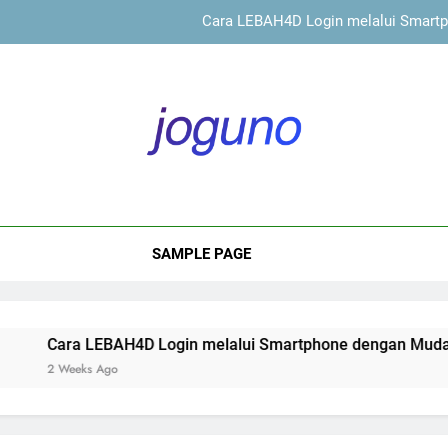
Cara LEBAH4D Login melalui Smartp
Login KAYA787 dengan Si
KAYA787 Login dengan Proses Autentikasi yang
Tips Memeriksa Data Sebelum Melakukan EDWINSLO
guno
Cara LEBAH4D Login melalui Smartp
nspirasi Fitness Dan Kesehatan Dari Joguno. Untuk Hidup Seha
Login KAYA787 dengan Si
SAMPLE PAGE
KAYA787 Login dengan Proses Autentikasi yang
EBAH4D Login melalui Smartphone dengan Mudah dan Lebih T
Ago