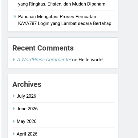
yang Ringkas, Efisien, dan Mudah Dipahami
Panduan Mengatasi Proses Pemuatan
KAYA787 Login yang Lambat secara Bertahap
Recent Comments
A WordPress Commenter
on
Hello world!
Archives
July 2026
June 2026
May 2026
April 2026