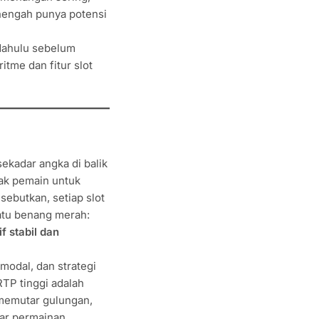
nengah punya potensi
dahulu sebelum
tme dan fitur slot
ekadar angka di balik
yak pemain untuk
sebutkan, setiap slot
atu benang merah:
 stabil dan
modal, dan strategi
RTP tinggi adalah
 memutar gulungan,
yar permainan.