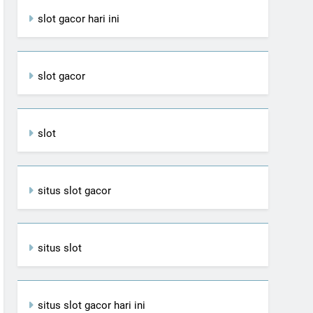
slot gacor hari ini
slot gacor
slot
situs slot gacor
situs slot
situs slot gacor hari ini