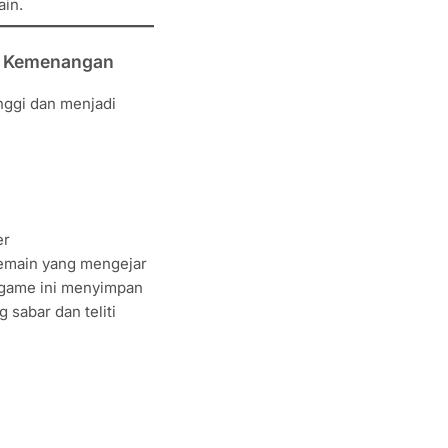
ain.
se Kemenangan
inggi dan menjadi
er
emain yang mengejar
, game ini menyimpan
sabar dan teliti