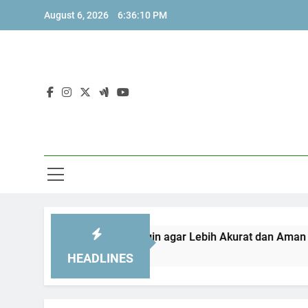
Skip
August 6, 2026
6:36:11 PM
to
content
Jo
Dapatkan I
 EDWINSLOT Login agar Lebih Akurat dan Aman
Cara L
2 Weeks 
HEADLINES