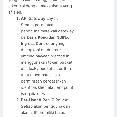
dikontrol dengan mekanisme yang
efisien.
API Gateway Layer:
Semua permintaan
pengguna melewati gateway
berbasis
Kong
dan
NGINX
Ingress Controller
yang
dilengkapi modul rate
limiting bawaan.Metode ini
menggunakan token bucket
dan leaky bucket algorithm
untuk membatasi laju
permintaan berdasarkan
identitas klien atau endpoint
yang diakses.
Per-User & Per-IP Policy:
Setiap akun pengguna dan
alamat IP memiliki batas