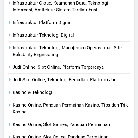
Infrastruktur Cloud, Keamanan Data, Teknologi
Informasi, Arsitektur Sistem Terdistribusi
Infrastruktur Platform Digital
Infrastruktur Teknologi Digital
Infrastruktur Teknologi, Manajemen Operasional, Site
Reliability Engineering
Judi Online, Slot Online, Platform Terpercaya
Judi Slot Online, Teknologi Perjudian, Platform Judi
Kasino & Teknologi
Kasino Online, Panduan Permainan Kasino, Tips dan Trik
Kasino
Kasino Online, Slot Games, Panduan Permainan
Kasino Online, Slot Online, Panduan Permainan