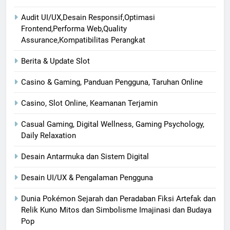
Audit UI/UX,Desain Responsif,Optimasi
Frontend,Performa Web,Quality
Assurance,Kompatibilitas Perangkat
Berita & Update Slot
Casino & Gaming, Panduan Pengguna, Taruhan Online
Casino, Slot Online, Keamanan Terjamin
Casual Gaming, Digital Wellness, Gaming Psychology,
Daily Relaxation
Desain Antarmuka dan Sistem Digital
Desain UI/UX & Pengalaman Pengguna
Dunia Pokémon Sejarah dan Peradaban Fiksi Artefak dan
Relik Kuno Mitos dan Simbolisme Imajinasi dan Budaya
Pop