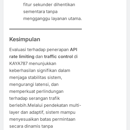
fitur sekunder dihentikan
sementara tanpa
mengganggu layanan utama.
Kesimpulan
Evaluasi terhadap penerapan
API
rate limiting
dan
traffic control
di
KAYA787 menunjukkan
keberhasilan signifikan dalam
menjaga stabilitas sistem,
mengurangi latensi, dan
memperkuat perlindungan
terhadap serangan trafik
berlebih.Melalui pendekatan multi-
layer dan adaptif, sistem mampu
menyesuaikan batas permintaan
secara dinamis tanpa