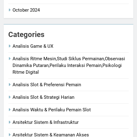
October 2024
Categories
Analisis Game & UX
Analisis Ritme Mesin,Studi Siklus Permainan,Observasi
Dinamika Putaran,Perilaku Interaksi Pemain,Psikologi
Ritme Digital
Analisis Slot & Preferensi Pemain
Analisis Slot & Strategi Harian
Analisis Waktu & Perilaku Pemain Slot
Arsitektur Sistem & Infrastruktur
Arsitektur Sistem & Keamanan Akses