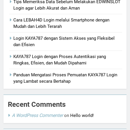
Tips Memeriksa Data Sebelum Melakukan EDWINSLOT
Login agar Lebih Akurat dan Aman
Cara LEBAH4D Login melalui Smartphone dengan
Mudah dan Lebih Terarah
Login KAYA787 dengan Sistem Akses yang Fleksibel
dan Efisien
KAYA787 Login dengan Proses Autentikasi yang
Ringkas, Efisien, dan Mudah Dipahami
Panduan Mengatasi Proses Pemuatan KAYA787 Login
yang Lambat secara Bertahap
Recent Comments
A WordPress Commenter
on
Hello world!