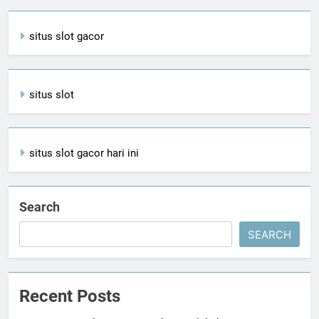
situs slot gacor
situs slot
situs slot gacor hari ini
Search
SEARCH
Recent Posts