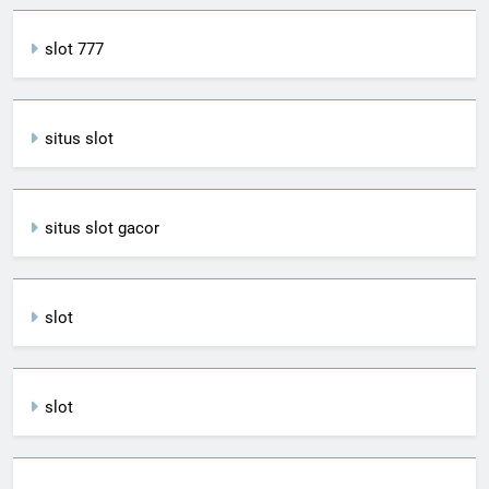
slot 777
situs slot
situs slot gacor
slot
slot