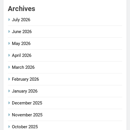
Archives
July 2026
June 2026
May 2026
April 2026
March 2026
February 2026
January 2026
December 2025
November 2025
October 2025