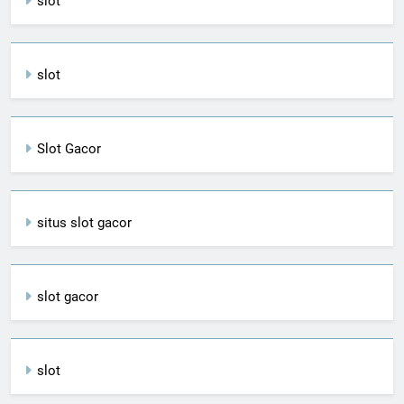
slot
slot
Slot Gacor
situs slot gacor
slot gacor
slot