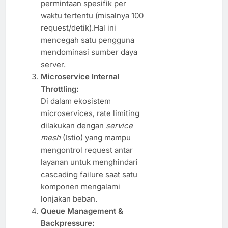
permintaan spesifik per
waktu tertentu (misalnya 100
request/detik).Hal ini
mencegah satu pengguna
mendominasi sumber daya
server.
Microservice Internal
Throttling:
Di dalam ekosistem
microservices, rate limiting
dilakukan dengan
service
mesh
(Istio) yang mampu
mengontrol request antar
layanan untuk menghindari
cascading failure saat satu
komponen mengalami
lonjakan beban.
Queue Management &
Backpressure: