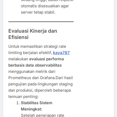
otomatis disesuaikan agar
server tetap stabil.
Evaluasi Kinerja dan
Efisiensi
Untuk memastikan strategi rate
limiting berjalan efektif,
kaya787
melakukan
evaluasi performa
berbasis data observabilitas
menggunakan metrik dari
Prometheus dan Grafana.Dari hasil
pengujian pada lingkungan staging
dan produksi, diperoleh beberapa
temuan penting:
Stabilitas Sistem
Meningkat:
Setelah penerapan rate