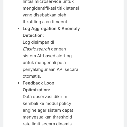
lintas microservice untuk
mengidentifikasi titik latensi
yang disebabkan oleh
throttling atau timeout.
Log Aggregation & Anomaly
Detection:
Log disimpan di
Elasticsearch
dengan
sistem AI-based alerting
untuk mengenali pola
penyalahgunaan API secara
otomatis.
Feedback Loop
Optimization:
Data observasi dikirim
kembali ke modul policy
engine agar sistem dapat
menyesuaikan threshold
rate limit secara dinamis.