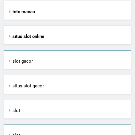
toto macau
situs slot online
slot gacor
situs slot gacor
slot