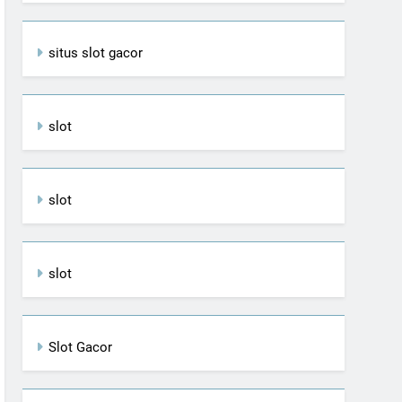
situs slot gacor
slot
slot
slot
Slot Gacor