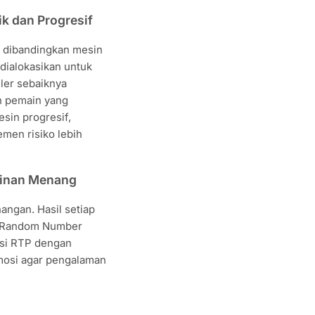
ik dan Progresif
gi dibandingkan mesin
dialokasikan untuk
ler sebaiknya
n pemain yang
sin progresif,
men risiko lebih
minan Menang
angan. Hasil setiap
 (Random Number
si RTP dengan
emosi agar pengalaman