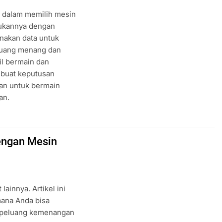
g dalam memilih mesin
ukannya dengan
unakan data untuk
luang menang dan
il bermain dan
mbuat keputusan
an untuk bermain
an.
engan Mesin
lainnya. Artikel ini
mana Anda bisa
n peluang kemenangan