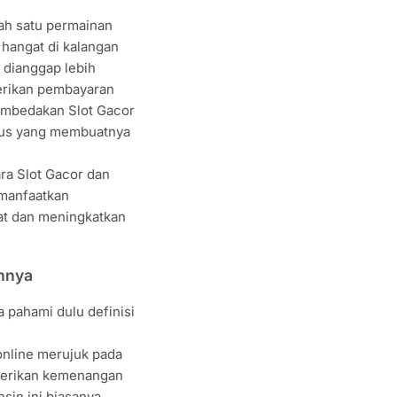
lah satu permainan
 hangat di kalangan
 dianggap lebih
rikan pembayaran
embedakan Slot Gacor
usus yang membuatnya
ra Slot Gacor dan
emanfaatkan
pat dan meningkatkan
innya
pahami dulu definisi
 online merujuk pada
berikan kemenangan
sin ini biasanya