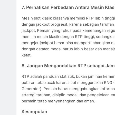
7. Perhatikan Perbedaan Antara Mesin Klas
Mesin slot klasik biasanya memiliki RTP lebih ting
dengan jackpot progresif, karena sebagian taruhan 
jackpot. Pemain yang fokus pada kemenangan regu
memilih mesin klasik dengan RTP tinggi, sedangka
mengejar jackpot besar bisa mempertimbangkan me
dengan catatan modal harus lebih besar dan manaje
ketat.
8. Jangan Mengandalkan RTP sebagai Ja
RTP adalah panduan statistik, bukan jaminan kemen
putaran tetap acak karena slot menggunakan RNG
Generator). Pemain harus menggabungkan informa
strategi taruhan, disiplin modal, dan pengelolaan 
bermain tetap menyenangkan dan aman.
Kesimpulan