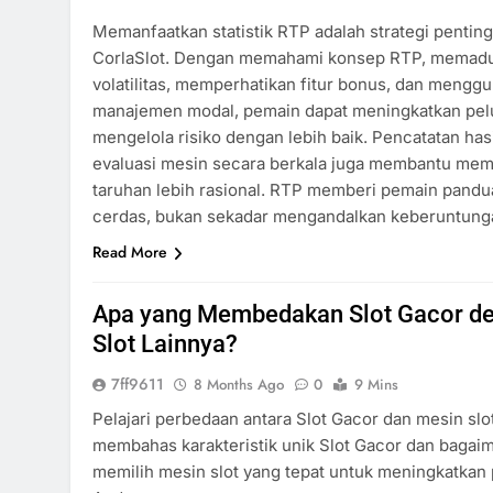
Memanfaatkan statistik RTP adalah strategi pentin
CorlaSlot. Dengan memahami konsep RTP, memad
volatilitas, memperhatikan fitur bonus, dan mengg
manajemen modal, pemain dapat meningkatkan pe
mengelola risiko dengan lebih baik. Pencatatan has
evaluasi mesin secara berkala juga membantu me
taruhan lebih rasional. RTP memberi pemain pandu
cerdas, bukan sekadar mengandalkan keberuntung
Read More
Apa yang Membedakan Slot Gacor d
Slot Lainnya?
7ff9611
8 Months Ago
0
9 Mins
Pelajari perbedaan antara Slot Gacor dan mesin slot 
membahas karakteristik unik Slot Gacor dan bagai
memilih mesin slot yang tepat untuk meningkatka