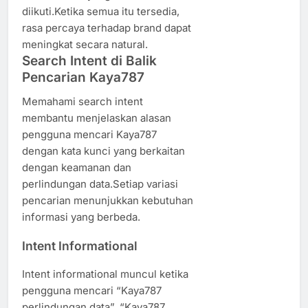
diikuti.Ketika semua itu tersedia,
rasa percaya terhadap brand dapat
meningkat secara natural.
Search Intent di Balik
Pencarian Kaya787
Memahami search intent
membantu menjelaskan alasan
pengguna mencari Kaya787
dengan kata kunci yang berkaitan
dengan keamanan dan
perlindungan data.Setiap variasi
pencarian menunjukkan kebutuhan
informasi yang berbeda.
Intent Informational
Intent informational muncul ketika
pengguna mencari “Kaya787
perlindungan data”, “Kaya787