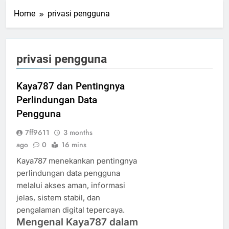
Home
privasi pengguna
privasi pengguna
Kaya787 dan Pentingnya
Perlindungan Data
Pengguna
7ff9611
3 months
ago
0
16 mins
Kaya787 menekankan pentingnya
perlindungan data pengguna
melalui akses aman, informasi
jelas, sistem stabil, dan
pengalaman digital tepercaya.
Mengenal Kaya787 dalam