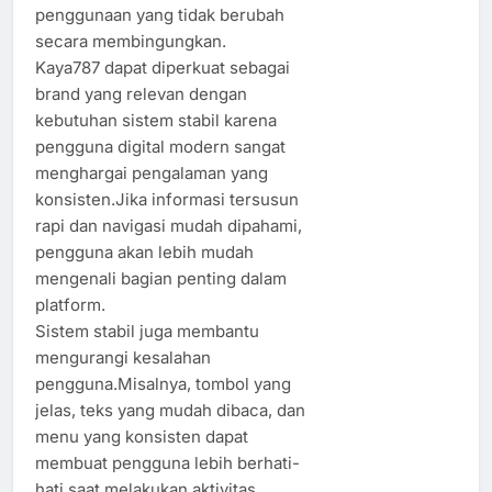
penggunaan yang tidak berubah
secara membingungkan.
Kaya787 dapat diperkuat sebagai
brand yang relevan dengan
kebutuhan sistem stabil karena
pengguna digital modern sangat
menghargai pengalaman yang
konsisten.Jika informasi tersusun
rapi dan navigasi mudah dipahami,
pengguna akan lebih mudah
mengenali bagian penting dalam
platform.
Sistem stabil juga membantu
mengurangi kesalahan
pengguna.Misalnya, tombol yang
jelas, teks yang mudah dibaca, dan
menu yang konsisten dapat
membuat pengguna lebih berhati-
hati saat melakukan aktivitas