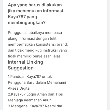
Apa yang harus dilakukan
jika menemukan informasi
Kaya787 yang
membingungkan?
Pengguna sebaiknya membaca
ulang informasi dengan teliti,
memperhatikan konsistensi brand,
dan tidak mengikuti instruksi yang
tidak memiliki penjelasan jelas.
Internal Linking
Suggestion
1.Panduan Kaya787 untuk
Pengguna Baru dalam Memahami
Akses Digital
2.Kaya787 Login Aman dan Tips
Menjaga Keamanan Akun
3.Mengenal Kaya787 Resmi dari