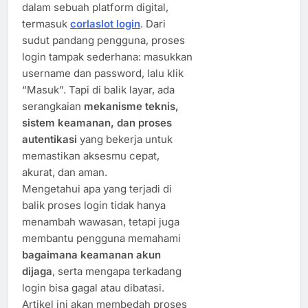
dalam sebuah platform digital,
termasuk
corlaslot login
. Dari
sudut pandang pengguna, proses
login tampak sederhana: masukkan
username dan password, lalu klik
“Masuk”. Tapi di balik layar, ada
serangkaian
mekanisme teknis,
sistem keamanan, dan proses
autentikasi
yang bekerja untuk
memastikan aksesmu cepat,
akurat, dan aman.
Mengetahui apa yang terjadi di
balik proses login tidak hanya
menambah wawasan, tetapi juga
membantu pengguna memahami
bagaimana keamanan akun
dijaga
, serta mengapa terkadang
login bisa gagal atau dibatasi.
Artikel ini akan membedah proses