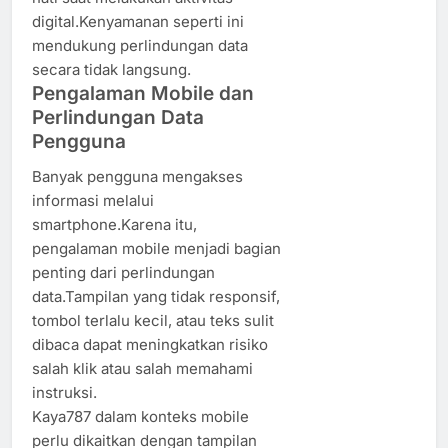
digital.Kenyamanan seperti ini
mendukung perlindungan data
secara tidak langsung.
Pengalaman Mobile dan
Perlindungan Data
Pengguna
Banyak pengguna mengakses
informasi melalui
smartphone.Karena itu,
pengalaman mobile menjadi bagian
penting dari perlindungan
data.Tampilan yang tidak responsif,
tombol terlalu kecil, atau teks sulit
dibaca dapat meningkatkan risiko
salah klik atau salah memahami
instruksi.
Kaya787 dalam konteks mobile
perlu dikaitkan dengan tampilan