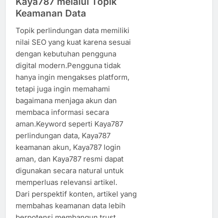
Kaya787 melalui Topik
Keamanan Data
Topik perlindungan data memiliki
nilai SEO yang kuat karena sesuai
dengan kebutuhan pengguna
digital modern.Pengguna tidak
hanya ingin mengakses platform,
tetapi juga ingin memahami
bagaimana menjaga akun dan
membaca informasi secara
aman.Keyword seperti Kaya787
perlindungan data, Kaya787
keamanan akun, Kaya787 login
aman, dan Kaya787 resmi dapat
digunakan secara natural untuk
memperluas relevansi artikel.
Dari perspektif konten, artikel yang
membahas keamanan data lebih
berpotensi membangun trust